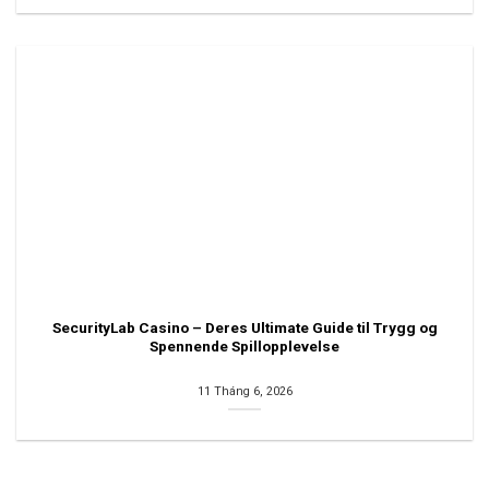
SecurityLab Casino – Deres Ultimate Guide til Trygg og
Spennende Spillopplevelse
11 Tháng 6, 2026