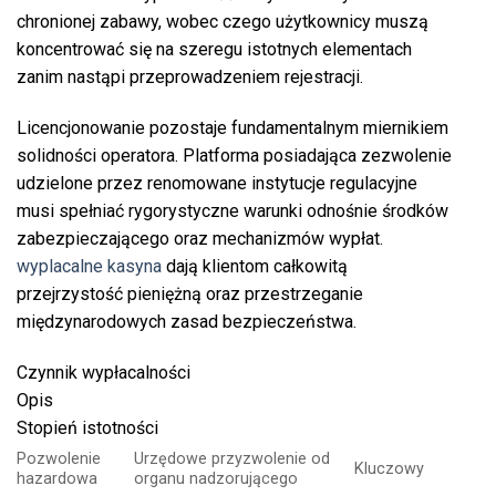
chronionej zabawy, wobec czego użytkownicy muszą
koncentrować się na szeregu istotnych elementach
zanim nastąpi przeprowadzeniem rejestracji.
Licencjonowanie pozostaje fundamentalnym miernikiem
solidności operatora. Platforma posiadająca zezwolenie
udzielone przez renomowane instytucje regulacyjne
musi spełniać rygorystyczne warunki odnośnie środków
zabezpieczającego oraz mechanizmów wypłat.
wyplacalne kasyna
dają klientom całkowitą
przejrzystość pieniężną oraz przestrzeganie
międzynarodowych zasad bezpieczeństwa.
Czynnik wypłacalności
Opis
Stopień istotności
Pozwolenie
Urzędowe przyzwolenie od
Kluczowy
hazardowa
organu nadzorującego