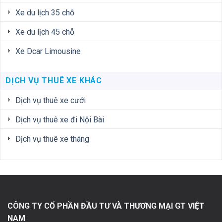
Xe du lịch 35 chỗ
Xe du lịch 45 chỗ
Xe Dcar Limousine
DỊCH VỤ THUÊ XE KHÁC
Dịch vụ thuê xe cưới
Dịch vụ thuê xe đi Nội Bài
Dịch vụ thuê xe tháng
CÔNG TY CỔ PHẦN ĐẦU TƯ VÀ THƯƠNG MẠI GT VIỆT
NAM