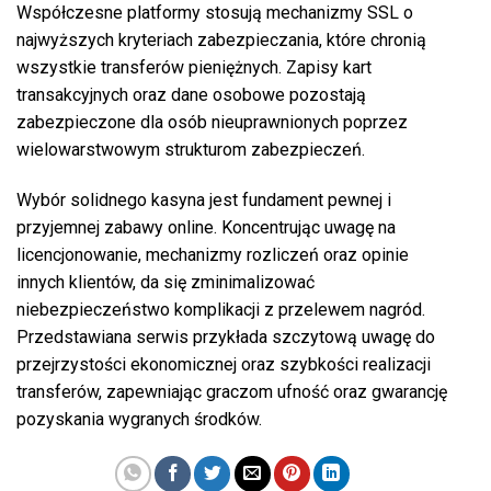
Współczesne platformy stosują mechanizmy SSL o
najwyższych kryteriach zabezpieczania, które chronią
wszystkie transferów pieniężnych. Zapisy kart
transakcyjnych oraz dane osobowe pozostają
zabezpieczone dla osób nieuprawnionych poprzez
wielowarstwowym strukturom zabezpieczeń.
Wybór solidnego kasyna jest fundament pewnej i
przyjemnej zabawy online. Koncentrując uwagę na
licencjonowanie, mechanizmy rozliczeń oraz opinie
innych klientów, da się zminimalizować
niebezpieczeństwo komplikacji z przelewem nagród.
Przedstawiana serwis przykłada szczytową uwagę do
przejrzystości ekonomicznej oraz szybkości realizacji
transferów, zapewniając graczom ufność oraz gwarancję
pozyskania wygranych środków.