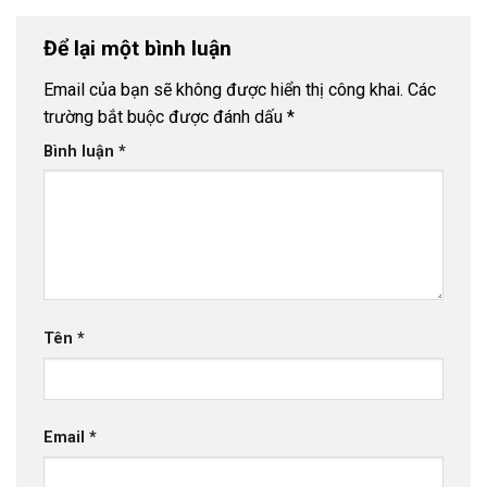
Để lại một bình luận
Email của bạn sẽ không được hiển thị công khai.
Các
trường bắt buộc được đánh dấu
*
Bình luận
*
Tên
*
Email
*