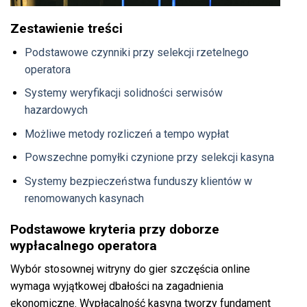
Zestawienie treści
Podstawowe czynniki przy selekcji rzetelnego
operatora
Systemy weryfikacji solidności serwisów
hazardowych
Możliwe metody rozliczeń a tempo wypłat
Powszechne pomyłki czynione przy selekcji kasyna
Systemy bezpieczeństwa funduszy klientów w
renomowanych kasynach
Podstawowe kryteria przy doborze
wypłacalnego operatora
Wybór stosownej witryny do gier szczęścia online
wymaga wyjątkowej dbałości na zagadnienia
ekonomiczne. Wypłacalność kasyna tworzy fundament