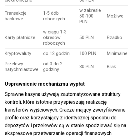
elektroniczne
50 PLN
w zakresie
Transakcje
1-5 dób
50-100
Możliwe
bankowe
roboczych
PLN
w ciągu 1-3
Karty płatnicze
okresów
50 PLN
Rzadko
roboczych
Kryptowaluty
do 12 godzin
100 PLN
Minimalne
Przelewy
od 0 do 2
30 PLN
Brak
natychmiastowe
godziny
Usprawnienie mechanizmu wypłat
Sprawne kasyna używają zautomatyzowane struktury
kontroli, które istotnie przyspieszają realizację
transferów wyjściowych. Gracze mający zweryfikowane
profile oraz korzystający z identycznej sposobu do
depozytów i przelewów są w stanie spodziewać się na
ekspresowe przetwarzanie operacji finansowych.