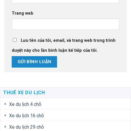
Trang web
Lưu tên của tôi, email, và trang web trong trình
duyệt này cho lần bình luận kế tiếp của tôi.
THUÊ XE DU LỊCH
Xe du lịch 4 chỗ
Xe du lịch 16 chỗ
Xe du lịch 29 chỗ