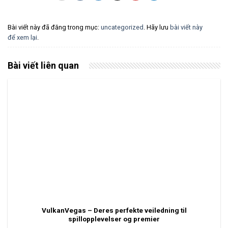
Bài viết này đã đăng trong mục:
uncategorized
. Hãy lưu
bài viết này
để xem lại
.
Bài viết liên quan
VulkanVegas – Deres perfekte veiledning til
spillopplevelser og premier