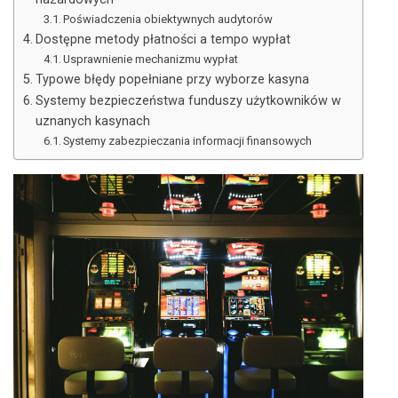
Poświadczenia obiektywnych audytorów
Dostępne metody płatności a tempo wypłat
Usprawnienie mechanizmu wypłat
Typowe błędy popełniane przy wyborze kasyna
Systemy bezpieczeństwa funduszy użytkowników w
uznanych kasynach
Systemy zabezpieczania informacji finansowych