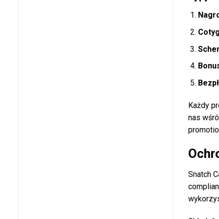
Nagro
Coty
Sche
Bonus
Bezpł
Każdy pr
nas wśró
promotio
Ochro
Snatch C
complian
wykorzys