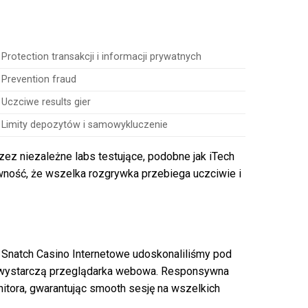
Protection transakcji i informacji prywatnych
Prevention fraud
Uczciwe results gier
Limity depozytów i samowykluczenie
ez niezależne labs testujące, podobne jak iTech
ewność, że wszelka rozgrywka przebiega uczciwie i
o Snatch Casino Internetowe udoskonaliliśmy pod
 – wystarczą przeglądarka webowa. Responsywna
tora, gwarantując smooth sesję na wszelkich