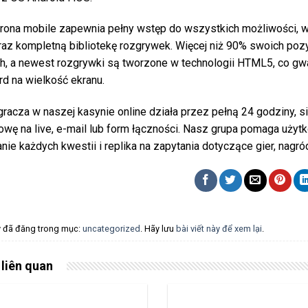
rona mobile zapewnia pełny wstęp do wszystkich możliwości, wł
raz kompletną bibliotekę rozgrywek. Więcej niż 90% swoich po
h, a newest rozgrywki są tworzone w technologii HTML5, co gwar
rd na wielkość ekranu.
gracza w naszej kasynie online działa przez pełną 24 godziny, 
owę na live, e-mail lub form łączności. Nasz grupa pomaga uży
ie każdych kwestii i replika na zapytania dotyczące gier, nagród
ày đã đăng trong mục:
uncategorized
. Hãy lưu
bài viết này để xem lại
.
 liên quan