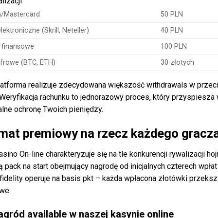
lizacji
a/Mastercard
50 PLN
lektroniczne (Skrill, Neteller)
40 PLN
 finansowe
100 PLN
yfrowe (BTC, ETH)
30 złotych
atforma realizuje zdecydowana większość withdrawals w przec
 Weryfikacja rachunku to jednorazowy proces, który przyspiesza w
ne ochronę Twoich pieniędzy.
mat premiowy na rzecz każdego gracz
asino On-line charakteryzuje się na tle konkurencji rywalizacji
ą pack na start obejmujący nagrodę od inicjalnych czterech wpła
fidelity operuje na basis pkt – każda wpłacona złotówki przeksz
we.
agród available w naszej kasynie online