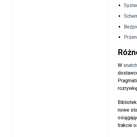
Syste
Schem
Bezpi
Przen
Różn
W
snatch
dostawcó
Pragmatic
rozrywkę
Bibliote
nowe slo
osiągają
trakcie 