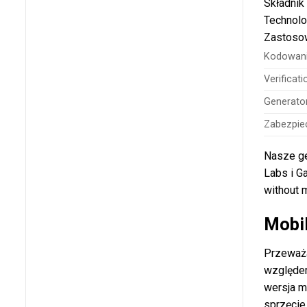
Składnik
Technol
Zastoso
Kodowani
Verificati
Generator
Zabezpie
Nasze ge
Labs i G
without m
Mobi
Przeważa
względem
wersja m
sprzęcie 