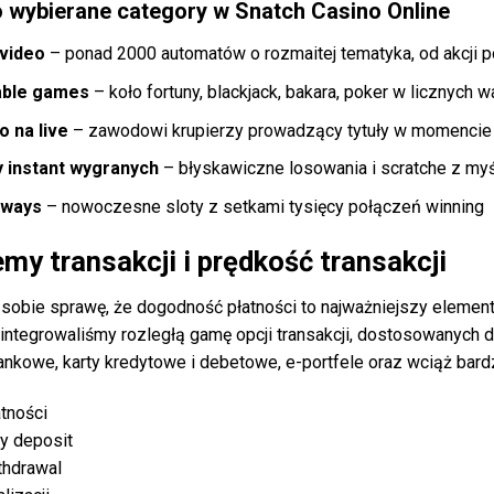
 wybierane category w Snatch Casino Online
 video
– ponad 2000 automatów o rozmaitej tematyka, od akcji p
able games
– koło fortuny, blackjack, bakara, poker w licznych 
o na live
– zawodowi krupierzy prowadzący tytuły w momencie
y instant wygranych
– błyskawiczne losowania i scratche z my
ways
– nowoczesne sloty z setkami tysięcy połączeń winning
my transakcji i prędkość transakcji
sobie sprawę, że dogodność płatności to najważniejszy element 
zintegrowaliśmy rozległą gamę opcji transakcji, dostosowanych
ankowe, karty kredytowe i debetowe, e-portfele oraz wciąż bardz
atności
y deposit
thdrawal