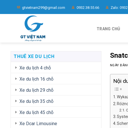
Chuyển
gtvietnam299@gmail.com
0932.38.55.66
Zalo: 0932
đến
nội
dung
TRANG CHỦ
Snatc
THUÊ XE DU LỊCH
NGÀY ĐĂ
Xe du lịch 4 chỗ
Xe du lịch 16 chỗ
Nội d
Xe du lịch 29 chỗ
Wykaz
Xe du lịch 35 chỗ
Różno
C
Xe du lịch 45 chỗ
Syste
Xe Dcar Limousine
Schem