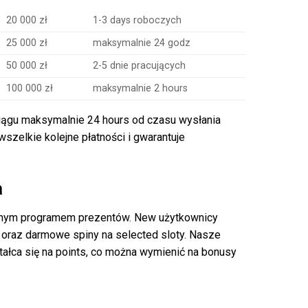
20 000 zł
1-3 days roboczych
25 000 zł
maksymalnie 24 godz
50 000 zł
2-5 dnie pracujących
100 000 zł
maksymalnie 2 hours
iągu maksymalnie 24 hours od czasu wysłania
szelkie kolejne płatności i gwarantuje
a
 hojnym programem prezentów. New użytkownicy
t oraz darmowe spiny na selected sloty. Nasze
tałca się na points, co można wymienić na bonusy