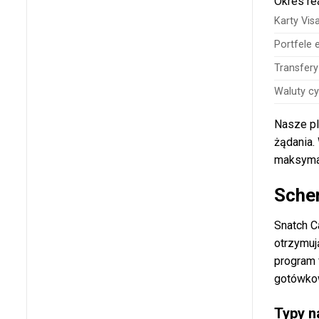
Okres rea
Karty Vis
Portfele e
Transfery
Waluty c
Nasze pl
żądania.
maksymal
Sche
Snatch C
otrzymuj
program 
gotówko
Typy n