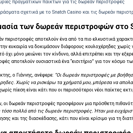
ρίες πραγματικών παικτών για τις δωρεάν περιστροφές
ράσματα σχετικά με το Snatch Casino και τις δωρεάν περισ
μασία των δωρεάν περιστροφών στο S
ν περιστροφές αποτελούν ένα από τα πιο ελκυστικά χαρακτηρ
 την ευκαιρία να δοκιμάσουν διάφορους κουλοχέρηδες χωρίς 
τό όχι μόνο μειώνει τον κίνδυνο, αλλά επιτρέπει και την εξερ
φές αποτελούν ουσιαστικά ένα “εισιτήριο” για τον κόσμο τω
κτης, ο Γιάννης, ανέφερε:
“Οι δωρεάν περιστροφές με βοήθησ
ρηδες. Χωρίς να ρισκάρω τα χρήματά μου, μπόρεσα να απολα
χωρίς πίεση είναι κάτι που οι περισσότεροι νέοι παίκτες εκτι
ν, οι δωρεάν περιστροφές προσφέρουν μια πρόσθετη πιθανότ
 τόσο πολλά από τις δωρεάν περιστροφές. Ήταν μια ευχάρισ
ησης και της διασκέδασης, κάτι που είναι κρίσιμο για τη δια
να αποκτήσετε δωρεάν περιστροφές 