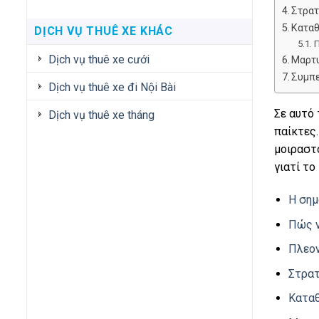
Στρατ
Καταθ
DỊCH VỤ THUÊ XE KHÁC
Π
Dịch vụ thuê xe cưới
Μαρτυ
Συμπε
Dịch vụ thuê xe đi Nội Bài
Σε αυτό 
Dịch vụ thuê xe tháng
παίκτες.
μοιραστ
γιατί το
Η σημ
Πώς ν
Πλεον
Στρατ
Καταθ