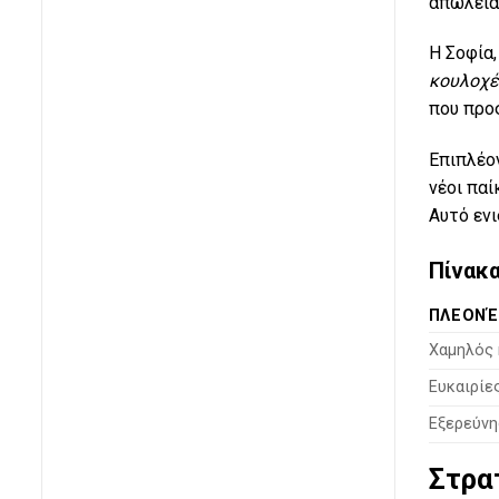
απώλεια
Η Σοφία,
κουλοχέ
που προ
Επιπλέον
νέοι παί
Αυτό ενι
Πίνακ
ΠΛΕΟΝ
Χαμηλός 
Ευκαιρίε
Εξερεύνη
Στρα