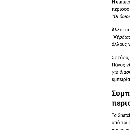
Η εμπειρ
περισσότ
“Οι δωρε
Άλλοι πα
“Κέρδισ
άλλους 
Ωστόσο, 
Πάνος ε
για διασ
εμπειρία
Συμπ
περι
Το Snatc
από του
και να κ