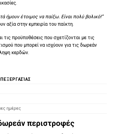
ικασίες.
τά ήμουν έτοιμος να παίξω. Είναι πολύ βολικό!”
ν αξία στην εμπειρία του παίκτη.
αι τις προϋποθέσεις που σχετίζονται με τις
ισμού που μπορεί να ισχύουν για τις δωρεάν
ληψη κερδών.
ΠΕΞΕΡΓΑΣΊΑΣ
μες ημέρες
 δωρεάν περιστροφές