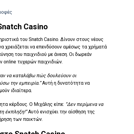
τροφές
natch Casino
ιστικά του Snatch Casino. Δίνουν στους νέους
να χρειάζεται να επενδύσουν αμέσως τα χρήματά
εύνηση του παιχνιδιού με άνεση. Οι δωρεάν
ν online τυχερών παιχνιδιών.
αν να καταλάβω πώς δουλεύουν οι
ύσω την εμπειρία.”
Αυτή η δυνατότητα να
μούν ιδιαίτερα.
ητα κέρδους. Ο Μιχάλης είπε:
“Δεν περίμενα να
τη έκπληξη!”
Αυτό ενισχύει την αίσθηση της
τήρηση των παικτών.
στο Snatch Casino