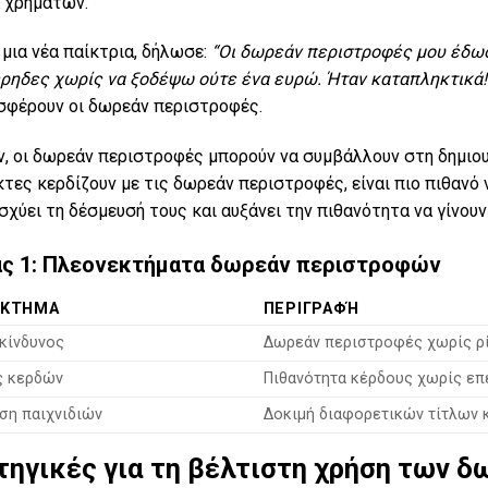
 χρημάτων.
 μια νέα παίκτρια, δήλωσε:
“Οι δωρεάν περιστροφές μου έδωσ
ρηδες χωρίς να ξοδέψω ούτε ένα ευρώ. Ήταν καταπληκτικά!
σφέρουν οι δωρεάν περιστροφές.
, οι δωρεάν περιστροφές μπορούν να συμβάλλουν στη δημιουρ
κτες κερδίζουν με τις δωρεάν περιστροφές, είναι πιο πιθανό 
σχύει τη δέσμευσή τους και αυξάνει την πιθανότητα να γίνουν
ας 1: Πλεονεκτήματα δωρεάν περιστροφών
ΈΚΤΗΜΑ
ΠΕΡΙΓΡΑΦΉ
κίνδυνος
Δωρεάν περιστροφές χωρίς ρ
ς κερδών
Πιθανότητα κέρδους χωρίς επ
ση παιχνιδιών
Δοκιμή διαφορετικών τίτλων 
τηγικές για τη βέλτιστη χρήση των 