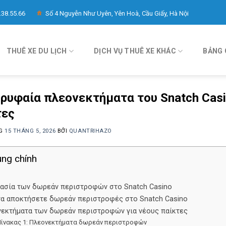
.38.55.66
Số 4 Nguyễn Như Uyên, Yên Hoà, Cầu Giấy, Hà Nội
THUÊ XE DU LỊCH
DỊCH VỤ THUÊ XE KHÁC
BẢNG 
ρυφαία πλεονεκτήματα του Snatch Casin
τες
NG
15 THÁNG 5, 2026
BỞI
QUANTRIHAZO
ung chính
ασία των δωρεάν περιστροφών στο Snatch Casino
α αποκτήσετε δωρεάν περιστροφές στο Snatch Casino
εκτήματα των δωρεάν περιστροφών για νέους παίκτες
ίνακας 1: Πλεονεκτήματα δωρεάν περιστροφών