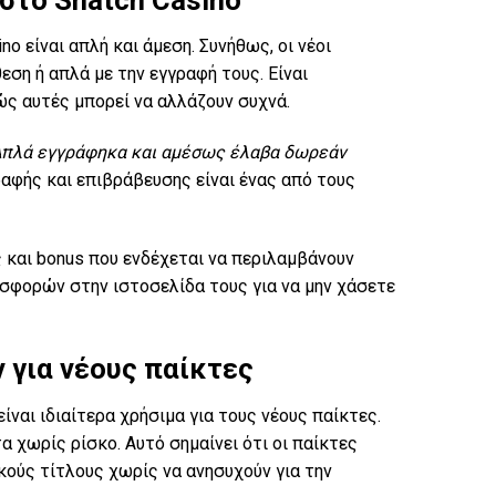
o είναι απλή και άμεση. Συνήθως, οι νέοι
η ή απλά με την εγγραφή τους. Είναι
ώς αυτές μπορεί να αλλάζουν συχνά.
Απλά εγγράφηκα και αμέσως έλαβα δωρεάν
ραφής και επιβράβευσης είναι ένας από τους
ς και bonus που ενδέχεται να περιλαμβάνουν
σφορών στην ιστοσελίδα τους για να μην χάσετε
για νέους παίκτες
ναι ιδιαίτερα χρήσιμα για τους νέους παίκτες.
 χωρίς ρίσκο. Αυτό σημαίνει ότι οι παίκτες
κούς τίτλους χωρίς να ανησυχούν για την