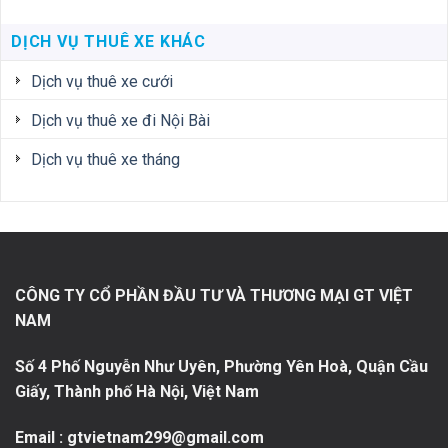
DỊCH VỤ THUÊ XE KHÁC
Dịch vụ thuê xe cưới
Dịch vụ thuê xe đi Nội Bài
Dịch vụ thuê xe tháng
CÔNG TY CỔ PHẦN ĐẦU TƯ VÀ THƯƠNG MẠI GT VIỆT
NAM
Số 4 Phố Nguyễn Như Uyên, Phường Yên Hoà, Quận Cầu
Giấy, Thành phố Hà Nội, Việt Nam
Email : gtvietnam299@gmail.com