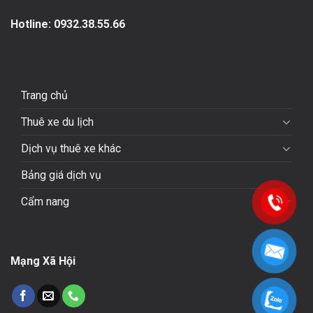
Hotline:
0932.38.55.66
Trang chủ
Thuê xe du lịch
Dịch vụ thuê xe khác
Bảng giá dịch vụ
Cẩm nang
Mạng Xã Hội