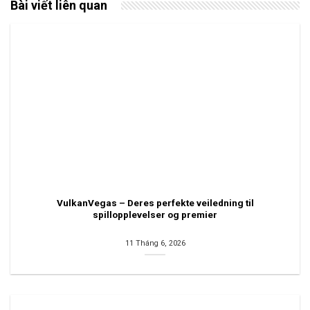
Bài viết liên quan
VulkanVegas – Deres perfekte veiledning til
spillopplevelser og premier
11 Tháng 6, 2026