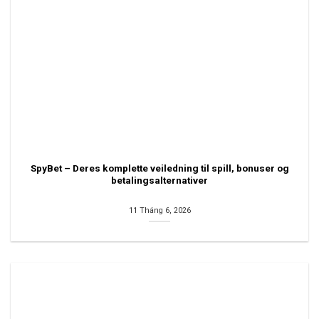
SpyBet – Deres komplette veiledning til spill, bonuser og
betalingsalternativer
11 Tháng 6, 2026