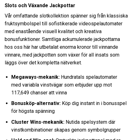
Slots och Växande Jackpottar
Vår omfattande slotkollektion spänner sig från klassiska
fruktsymbolspel till sofistikerade videospelautomater
med enastående visuell kvalitet och kreativa
bonusfunktioner. Samtliga ackumulerade jackpottarna
hos oss här har utbetalat enorma kronor till vinnande
vinnare, med jackpotten som växer för all insats som
läggs över det kompletta nätverket.
Megaways-mekanik:
Hundratals spelautomater
med variabla vinstvägar som erbjuder upp mot
117,649 chanser att vinna
Bonusköp-alternativ:
Köp dig instant in i bonusspel
för högsta spänning
Cluster Wins-mekanik:
Nutida spelsystem där
vinstkombinationer skapas genom symbolgrupper