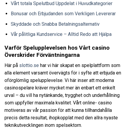
Vårt totala Spelutbud Uppdelat i Huvudkategorier
Bonusar och Erbjudanden som Verkligen Levererar
Skyddade och Snabba Betalningsalternativ
Vår pålitliga Kundservice – Alltid Redo att Hjälpa
Varför Spelupplevelsen hos Vårt casino
Överskrider Förväntningarna
Här på
slottio.se
har vi här skapat en spelplattform som
alla element varsamt övervägts för i syfte att erbjuda en
oförglömlig spelupplevelse. Vi här inser att moderna
casinospelare kräver mycket mer än enbart ett enkelt
urval – du vill ha nytänkande, trygghet och underhållning
som uppfyller maximala kvalitet. Vårt online- casino
motiveras av vår passion för att kunna tillhandahålla
precis detta resultat, ihopkopplat med den allra nyaste
teknikutvecklingen inom spelsektorn.