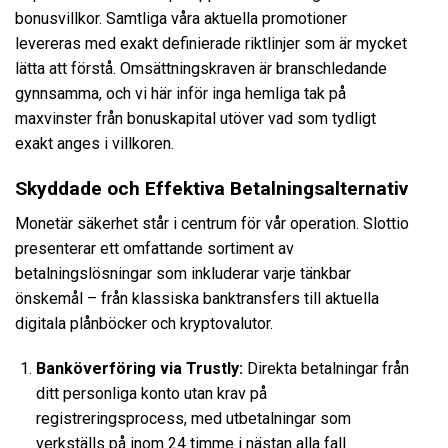
bonusvillkor. Samtliga våra aktuella promotioner
levereras med exakt definierade riktlinjer som är mycket
lätta att förstå. Omsättningskraven är branschledande
gynnsamma, och vi här inför inga hemliga tak på
maxvinster från bonuskapital utöver vad som tydligt
exakt anges i villkoren.
Skyddade och Effektiva Betalningsalternativ
Monetär säkerhet står i centrum för vår operation. Slottio
presenterar ett omfattande sortiment av
betalningslösningar som inkluderar varje tänkbar
önskemål – från klassiska banktransfers till aktuella
digitala plånböcker och kryptovalutor.
Banköverföring via Trustly:
Direkta betalningar från
ditt personliga konto utan krav på
registreringsprocess, med utbetalningar som
verkställs på inom 24 timme i nästan alla fall