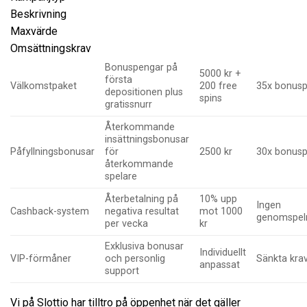
Beskrivning
Maxvärde
Omsättningskrav
Bonuspengar på
5000 kr +
första
Välkomstpaket
200 free
35x bonus
depositionen plus
spins
gratissnurr
Återkommande
insättningsbonusar
Påfyllningsbonusar
för
2500 kr
30x bonus
återkommande
spelare
Återbetalning på
10% upp
Ingen
Cashback-system
negativa resultat
mot 1000
genomspel
per vecka
kr
Exklusiva bonusar
Individuellt
VIP-förmåner
och personlig
Sänkta kra
anpassat
support
Vi på Slottio har tilltro på öppenhet när det gäller