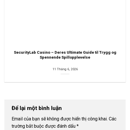
SecurityLab Casino – Deres Ultimate Guide til Trygg og
Spennende Spillopplevelse
11 Tháng 6, 2026
Để lại một bình luận
Email của bạn sẽ không được hiển thị công khai.
Các
trường bắt buộc được đánh dấu
*