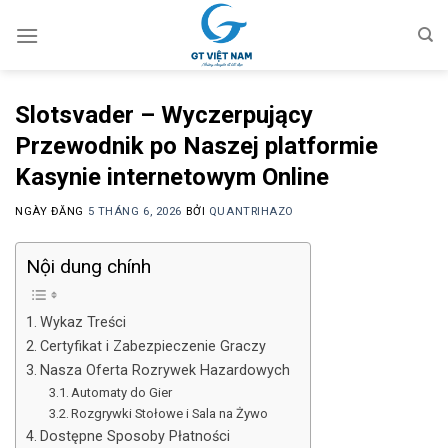
Chuyển
đến
nội
dung
Slotsvader – Wyczerpujący
Przewodnik po Naszej platformie
Kasynie internetowym Online
NGÀY ĐĂNG
5 THÁNG 6, 2026
BỞI
QUANTRIHAZO
Nội dung chính
Wykaz Treści
Certyfikat i Zabezpieczenie Graczy
Nasza Oferta Rozrywek Hazardowych
Automaty do Gier
Rozgrywki Stołowe i Sala na Żywo
Dostępne Sposoby Płatności