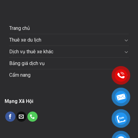
Trang chủ
Thuê xe du lịch
Dịch vụ thuê xe khác
Bảng giá dịch vụ
Cẩm nang
Mạng Xã Hội