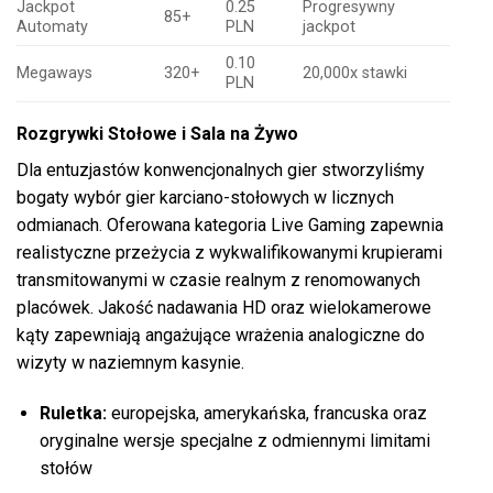
Jackpot
0.25
Progresywny
85+
Automaty
PLN
jackpot
0.10
Megaways
320+
20,000x stawki
PLN
Rozgrywki Stołowe i Sala na Żywo
Dla entuzjastów konwencjonalnych gier stworzyliśmy
bogaty wybór gier karciano-stołowych w licznych
odmianach. Oferowana kategoria Live Gaming zapewnia
realistyczne przeżycia z wykwalifikowanymi krupierami
transmitowanymi w czasie realnym z renomowanych
placówek. Jakość nadawania HD oraz wielokamerowe
kąty zapewniają angażujące wrażenia analogiczne do
wizyty w naziemnym kasynie.
Ruletka:
europejska, amerykańska, francuska oraz
oryginalne wersje specjalne z odmiennymi limitami
stołów