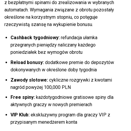
z bezpłatnymi spinami do zrealizowania w wybranych
automatach. Wymagania związane z obrotu pozostały
określone na korzystnym stopniu, co potęguje
rzeczywistą szansę na wykupienie bonusu.
Cashback tygodniowy:
refundacja ułamka
przegranych pieniędzy naliczany każdego
poniedziałek bez wymogów obrotu
Reload bonusy:
dodatkowe premie do depozytów
dokonywanych w określone doby tygodnia
Zawody slotowe:
cykliczne rozgrywki z kwotami
nagród powyżej 100,000 PLN
Free spiny:
każdotygodniowe gratisowe spiny dla
aktywnych graczy w nowych premierach
VIP Klub:
ekskluzywny program dla graczy VIP z
przypisanym menedżerem konta