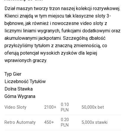
Dział maszyn tworzy trzon naszej kolekcji rozrywkowej.
Klienci znajdą w tym miejscu tak klasyczne sloty 3-
bębnowe, jak również i nowoczesne video sloty z
licznymi liniami wygranych, funkcjami dodatkowymi oraz
akumulowanymi jackpotami. Szczególną dbałość
przyłożyliśmy tytułom z znaczną zmiennością, co
oferują potencjał wysokich zysków dla lepiej
wprawionych graczy.
Typ Gier
Liczebność Tytułów
Dolna Stawka
Górna Wygrana
0.10
Video Sloty
2100+
50,000x bet
PLN
0.20
Retro Automaty
450+
5,000x stawki
PLN