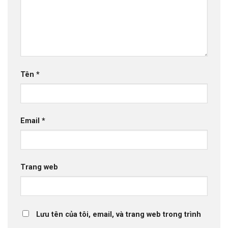
Tên
*
Email
*
Trang web
Lưu tên của tôi, email, và trang web trong trình