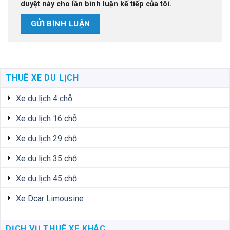
duyệt này cho lần bình luận kế tiếp của tôi.
THUÊ XE DU LỊCH
Xe du lịch 4 chỗ
Xe du lịch 16 chỗ
Xe du lịch 29 chỗ
Xe du lịch 35 chỗ
Xe du lịch 45 chỗ
Xe Dcar Limousine
DỊCH VỤ THUÊ XE KHÁC