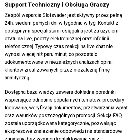
Support Techniczny i Obsługa Graczy
Zespół wsparcia Slotsvader jest aktywny przez pełną
24h, siedem pełnych dni w tygodniu w tyg. Kontakt z
dostępnymi specjalistami osiągalna jest za użyciem
czatu na live, poczty elektronicznej oraz infolinii
telefonicznej. Typowy czas reakcji na live chat nie
wynosi więcej niż paru minut, co pozostało
udokumentowane w niezależnych analizach opinii
klientów zrealizowanych przez niezależną firmę
analityczną.
Dostępna baza wiedzy zawiera dokładne poradniki
wspierające odnośnie popularnych tematów: procedury
logowania, weryfikacji dokumentów, przetwarzania wpłat
oraz warunków poszczególnych promocji. Sekcja FAQ
została uporządkowana kategorycznie, pozwalając
ekspresowe znalezienie odpowiedzi na standardowe
zapytania bez wymogu kontaktowania się z