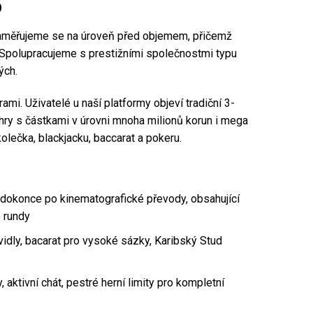
b
Zaměřujeme se na úroveň před objemem, přičemž
 Spolupracujeme s prestižními společnostmi typu
ých.
mi. Uživatelé u naší platformy objeví tradiční 3-
ýhry s částkami v úrovni mnoha milionů korun i mega
kolečka, blackjacku, baccarat a pokeru.
 dokonce po kinematografické převody, obsahující
é rundy
vidly, bacarat pro vysoké sázky, Karibský Stud
 aktivní chát, pestré herní limity pro kompletní