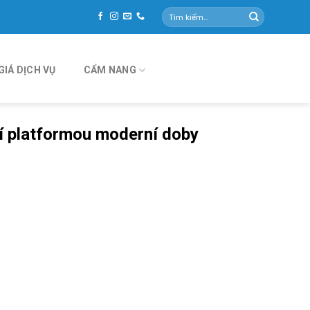
Tìm
kiếm:
GIÁ DỊCH VỤ
CẨM NANG
ní platformou moderní doby