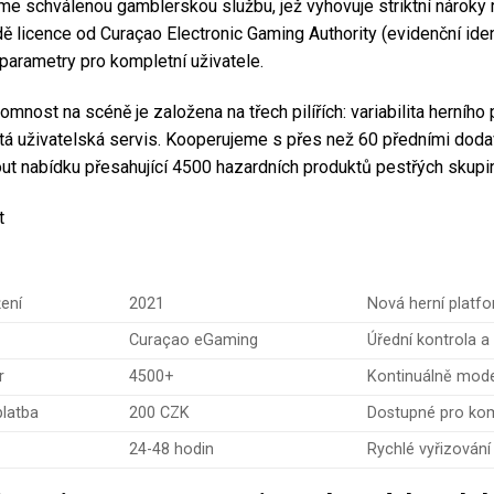
e schválenou gamblerskou službu, jež vyhovuje striktní nároky r
ě licence od Curaçao Electronic Gaming Authority (evidenční ide
parametry pro kompletní uživatele.
omnost na scéně je založena na třech pilířích: variabilita herního
itá uživatelská servis. Kooperujeme s přes než 60 předními dodav
ut nabídku přesahující 4500 hazardních produktů pestřých skupin
t
ení
2021
Nová herní platf
Curaçao eGaming
Úřední kontrola a
r
4500+
Kontinuálně mod
platba
200 CZK
Dostupné pro komp
24-48 hodin
Rychlé vyřizován