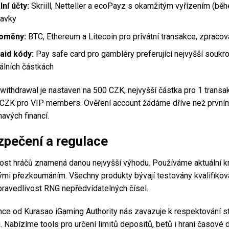
lní účty:
Skriill, Netteller a ecoPayz s okamžitým vyřízením (běh
avky
toměny:
BTC, Ethereum a Litecoin pro privátní transakce, zpracov
aid kódy:
Pay safe card pro gambléry preferující nejvyšší soukro
álních částkách
 withdrawal je nastaven na 500 CZK, nejvyšší částka pro 1 transa
CZK pro VIP members. Ověření account žádáme dříve než prvním
navých financí.
pečení a regulace
st hráčů znamená danou nejvyšší výhodu. Používáme aktuální k
ými přezkoumáním. Všechny produkty bývají testovány kvalifikova
spravedlivost RNG nepředvídatelných čísel.
ence od Kurasao iGaming Authority nás zavazuje k respektování 
 Nabízíme tools pro určení limitů depositů, betů i hraní časové 