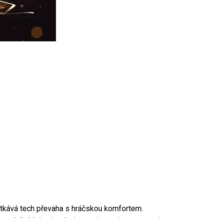
etkává tech převaha s hráčskou komfortem.