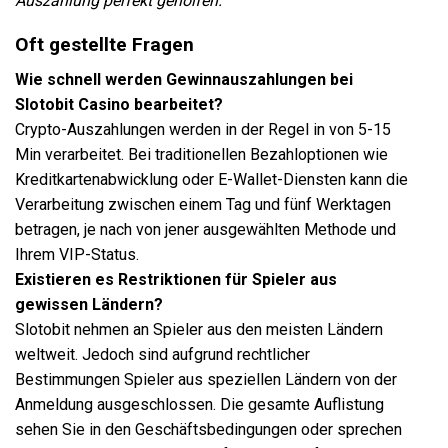
Auszahlung perfekt geholfen.
Oft gestellte Fragen
Wie schnell werden Gewinnauszahlungen bei
Slotobit Casino bearbeitet?
Crypto-Auszahlungen werden in der Regel in von 5-15
Min verarbeitet. Bei traditionellen Bezahloptionen wie
Kreditkartenabwicklung oder E-Wallet-Diensten kann die
Verarbeitung zwischen einem Tag und fünf Werktagen
betragen, je nach von jener ausgewählten Methode und
Ihrem VIP-Status.
Existieren es Restriktionen für Spieler aus
gewissen Ländern?
Slotobit nehmen an Spieler aus den meisten Ländern
weltweit. Jedoch sind aufgrund rechtlicher
Bestimmungen Spieler aus speziellen Ländern von der
Anmeldung ausgeschlossen. Die gesamte Auflistung
sehen Sie in den Geschäftsbedingungen oder sprechen