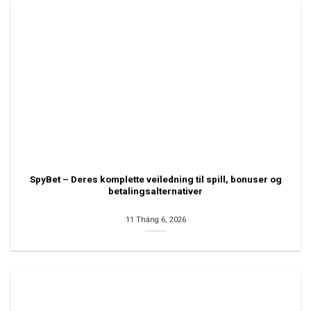
SpyBet – Deres komplette veiledning til spill, bonuser og
betalingsalternativer
11 Tháng 6, 2026