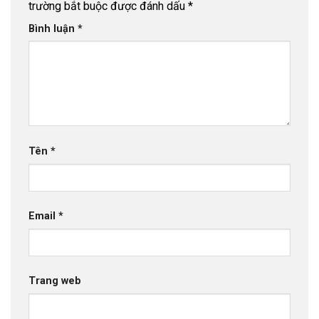
trường bắt buộc được đánh dấu
*
Bình luận
*
Tên
*
Email
*
Trang web