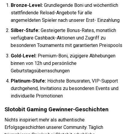
Bronze-Level:
Grundlegende Boni und wöchentlich
stattfindende Reload-Angebote für alle
angemeldeten Spieler nach unserer Erst- Einzahlung
Silber-Stufe:
Gesteigerte Bonus-Rates, monatlich
verfügbare Cashback-Aktionen und Zugriff zu
besonderen Tournaments mit garantierten Preispools
Gold-Level:
Premium-Boni, zügigere Abhebungen
binnen von 12h und persönliche
Geburtstagsüberraschungen
Platinum-Stufe:
Höchste Bonusraten, VIP-Support
durchgehend, Invitations zu besonderen Events und
individuelle Promotionen
Slotobit Gaming Gewinner-Geschichten
Nichts inspiriert mehr als authentische
Erfolgsgeschichten unserer Community. Täglich