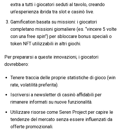
extra a tutti i giocatori seduti al tavolo, creando
un’esperienza ibrida tra slot e casinò live.
Gamification basata su missioni: i giocatori
completano missioni giornaliere (es. “vincere 5 volte
con una free spin”) per sbloccare bonus speciali o
token NFT utilizzabili in altri giochi.
Per prepararsi a queste innovazioni, i giocatori
dovrebbero:
Tenere traccia delle proprie statistiche di gioco (win
rate, volatilità preferita).
Iscriversi a newsletter di casinò affidabili per
rimanere informati su nuove funzionalità.
Utilizzare risorse come Seren Project per capire le
tendenze del mercato senza essere influenzati da
offerte promozionali.