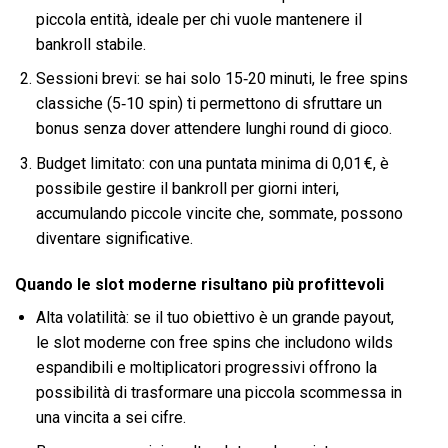
piccola entità, ideale per chi vuole mantenere il
bankroll stabile.
Sessioni brevi: se hai solo 15‑20 minuti, le free spins
classiche (5‑10 spin) ti permettono di sfruttare un
bonus senza dover attendere lunghi round di gioco.
Budget limitato: con una puntata minima di 0,01 €, è
possibile gestire il bankroll per giorni interi,
accumulando piccole vincite che, sommate, possono
diventare significative.
Quando le slot moderne risultano più profittevoli
Alta volatilità: se il tuo obiettivo è un grande payout,
le slot moderne con free spins che includono wilds
espandibili e moltiplicatori progressivi offrono la
possibilità di trasformare una piccola scommessa in
una vincita a sei cifre.