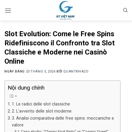
Chuyển
đến
nội
dung
Slot Evolution: Come le Free Spins
Ridefiniscono il Confronto tra Slot
Classiche e Moderne nei Casinò
Online
NGÀY ĐĂNG
23 THÁNG 5, 2026
BỞI
QUANTRIHAZO
Nội dung chính
1. Le radici delle slot classiche
2. L’avvento delle slot moderne
3. Analisi comparativa delle free spins: meccaniche e
valore
Caso studio: “Classic Fruit Party” vs “Cosmic Quest”