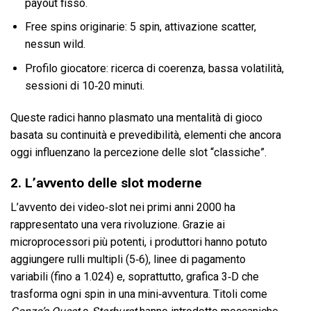
payout fisso.
Free spins originarie: 5 spin, attivazione scatter,
nessun wild.
Profilo giocatore: ricerca di coerenza, bassa volatilità,
sessioni di 10‑20 minuti.
Queste radici hanno plasmato una mentalità di gioco
basata su continuità e prevedibilità, elementi che ancora
oggi influenzano la percezione delle slot “classiche”.
2. L’avvento delle slot moderne
L’avvento dei video‑slot nei primi anni 2000 ha
rappresentato una vera rivoluzione. Grazie ai
microprocessori più potenti, i produttori hanno potuto
aggiungere rulli multipli (5‑6), linee di pagamento
variabili (fino a 1.024) e, soprattutto, grafica 3‑D che
trasforma ogni spin in una mini‑avventura. Titoli come