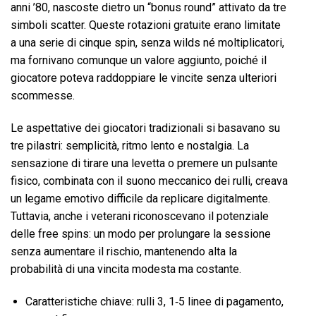
anni ’80, nascoste dietro un “bonus round” attivato da tre
simboli scatter. Queste rotazioni gratuite erano limitate
a una serie di cinque spin, senza wilds né moltiplicatori,
ma fornivano comunque un valore aggiunto, poiché il
giocatore poteva raddoppiare le vincite senza ulteriori
scommesse.
Le aspettative dei giocatori tradizionali si basavano su
tre pilastri: semplicità, ritmo lento e nostalgia. La
sensazione di tirare una levetta o premere un pulsante
fisico, combinata con il suono meccanico dei rulli, creava
un legame emotivo difficile da replicare digitalmente.
Tuttavia, anche i veterani riconoscevano il potenziale
delle free spins: un modo per prolungare la sessione
senza aumentare il rischio, mantenendo alta la
probabilità di una vincita modesta ma costante.
Caratteristiche chiave: rulli 3, 1‑5 linee di pagamento,