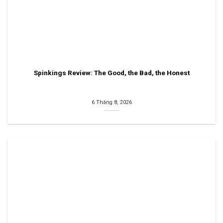
Spinkings Review: The Good, the Bad, the Honest
6 Tháng 8, 2026