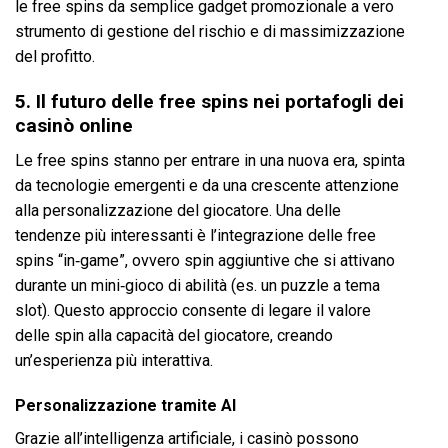
le free spins da semplice gadget promozionale a vero
strumento di gestione del rischio e di massimizzazione
del profitto.
5. Il futuro delle free spins nei portafogli dei
casinò online
Le free spins stanno per entrare in una nuova era, spinta
da tecnologie emergenti e da una crescente attenzione
alla personalizzazione del giocatore. Una delle
tendenze più interessanti è l’integrazione delle free
spins “in‑game”, ovvero spin aggiuntive che si attivano
durante un mini‑gioco di abilità (es. un puzzle a tema
slot). Questo approccio consente di legare il valore
delle spin alla capacità del giocatore, creando
un’esperienza più interattiva.
Personalizzazione tramite AI
Grazie all’intelligenza artificiale, i casinò possono