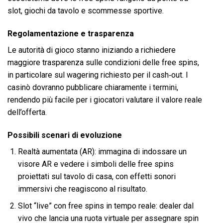
slot, giochi da tavolo e scommesse sportive.
Regolamentazione e trasparenza
Le autorità di gioco stanno iniziando a richiedere
maggiore trasparenza sulle condizioni delle free spins,
in particolare sul wagering richiesto per il cash‑out. I
casinò dovranno pubblicare chiaramente i termini,
rendendo più facile per i giocatori valutare il valore reale
dell’offerta.
Possibili scenari di evoluzione
Realtà aumentata (AR): immagina di indossare un
visore AR e vedere i simboli delle free spins
proiettati sul tavolo di casa, con effetti sonori
immersivi che reagiscono al risultato.
Slot “live” con free spins in tempo reale: dealer dal
vivo che lancia una ruota virtuale per assegnare spin