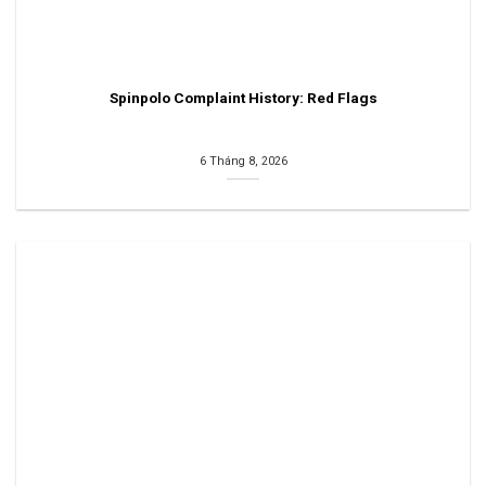
Spinpolo Complaint History: Red Flags
6 Tháng 8, 2026