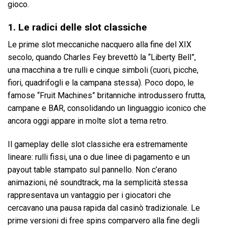
gioco.
1. Le radici delle slot classiche
Le prime slot meccaniche nacquero alla fine del XIX
secolo, quando Charles Fey brevettò la “Liberty Bell”,
una macchina a tre rulli e cinque simboli (cuori, picche,
fiori, quadrifogli e la campana stessa). Poco dopo, le
famose “Fruit Machines” britanniche introdussero frutta,
campane e BAR, consolidando un linguaggio iconico che
ancora oggi appare in molte slot a tema retro.
Il gameplay delle slot classiche era estremamente
lineare: rulli fissi, una o due linee di pagamento e un
payout table stampato sul pannello. Non c’erano
animazioni, né soundtrack, ma la semplicità stessa
rappresentava un vantaggio per i giocatori che
cercavano una pausa rapida dal casinò tradizionale. Le
prime versioni di free spins comparvero alla fine degli