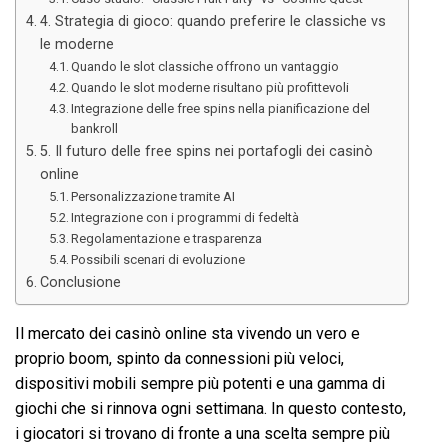
4. Strategia di gioco: quando preferire le classiche vs
le moderne
Quando le slot classiche offrono un vantaggio
Quando le slot moderne risultano più profittevoli
Integrazione delle free spins nella pianificazione del
bankroll
5. Il futuro delle free spins nei portafogli dei casinò
online
Personalizzazione tramite AI
Integrazione con i programmi di fedeltà
Regolamentazione e trasparenza
Possibili scenari di evoluzione
Conclusione
Il mercato dei casinò online sta vivendo un vero e
proprio boom, spinto da connessioni più veloci,
dispositivi mobili sempre più potenti e una gamma di
giochi che si rinnova ogni settimana. In questo contesto,
i giocatori si trovano di fronte a una scelta sempre più