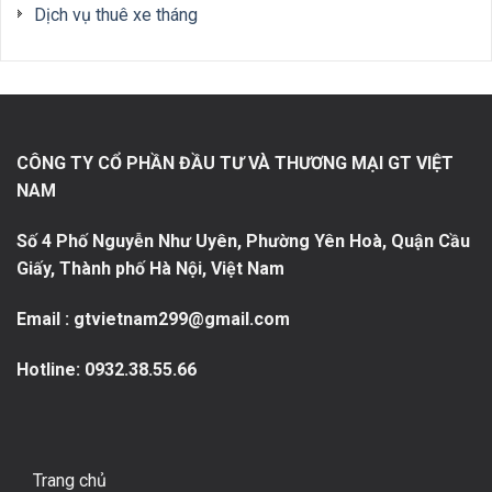
Dịch vụ thuê xe tháng
CÔNG TY CỔ PHẦN ĐẦU TƯ VÀ THƯƠNG MẠI GT VIỆT
NAM
Số 4 Phố Nguyễn Như Uyên, Phường Yên Hoà, Quận Cầu
Giấy, Thành phố Hà Nội, Việt Nam
Email : gtvietnam299@gmail.com
Hotline:
0932.38.55.66
Trang chủ