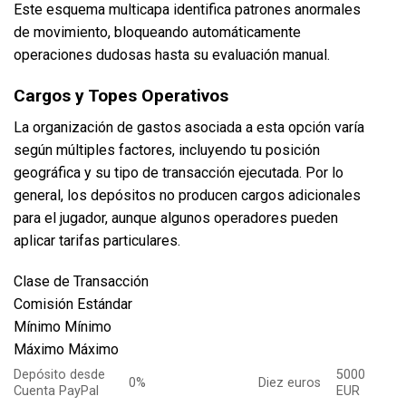
Este esquema multicapa identifica patrones anormales
de movimiento, bloqueando automáticamente
operaciones dudosas hasta su evaluación manual.
Cargos y Topes Operativos
La organización de gastos asociada a esta opción varía
según múltiples factores, incluyendo tu posición
geográfica y su tipo de transacción ejecutada. Por lo
general, los depósitos no producen cargos adicionales
para el jugador, aunque algunos operadores pueden
aplicar tarifas particulares.
Clase de Transacción
Comisión Estándar
Mínimo Mínimo
Máximo Máximo
Depósito desde
5000
0%
Diez euros
Cuenta PayPal
EUR