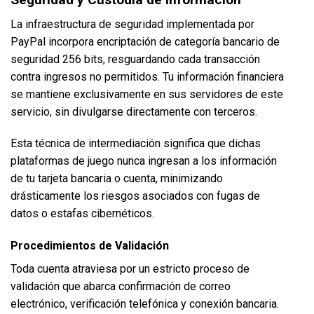
La infraestructura de seguridad implementada por
PayPal incorpora encriptación de categoría bancario de
seguridad 256 bits, resguardando cada transacción
contra ingresos no permitidos. Tu información financiera
se mantiene exclusivamente en sus servidores de este
servicio, sin divulgarse directamente con terceros.
Esta técnica de intermediación significa que dichas
plataformas de juego nunca ingresan a los información
de tu tarjeta bancaria o cuenta, minimizando
drásticamente los riesgos asociados con fugas de
datos o estafas cibernéticos.
Procedimientos de Validación
Toda cuenta atraviesa por un estricto proceso de
validación que abarca confirmación de correo
electrónico, verificación telefónica y conexión bancaria.