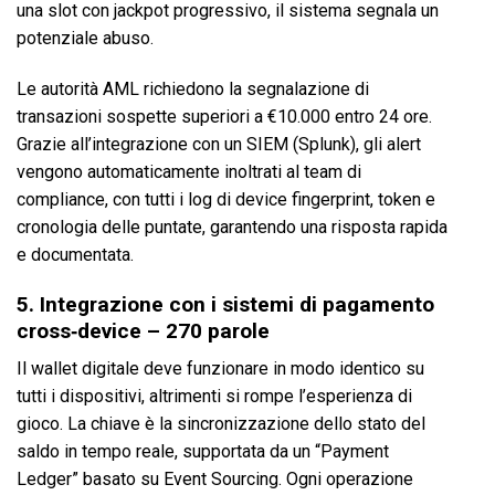
una slot con jackpot progressivo, il sistema segnala un
potenziale abuso.
Le autorità AML richiedono la segnalazione di
transazioni sospette superiori a €10.000 entro 24 ore.
Grazie all’integrazione con un SIEM (Splunk), gli alert
vengono automaticamente inoltrati al team di
compliance, con tutti i log di device fingerprint, token e
cronologia delle puntate, garantendo una risposta rapida
e documentata.
5. Integrazione con i sistemi di pagamento
cross‑device – 270 parole
Il wallet digitale deve funzionare in modo identico su
tutti i dispositivi, altrimenti si rompe l’esperienza di
gioco. La chiave è la sincronizzazione dello stato del
saldo in tempo reale, supportata da un “Payment
Ledger” basato su Event Sourcing. Ogni operazione