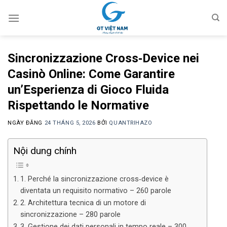
Chuyển
đến
nội
dung
Sincronizzazione Cross‑Device nei
Casinò Online: Come Garantire
un’Esperienza di Gioco Fluida
Rispettando le Normative
NGÀY ĐĂNG
24 THÁNG 5, 2026
BỞI
QUANTRIHAZO
Nội dung chính
1. Perché la sincronizzazione cross‑device è
diventata un requisito normativo – 260 parole
2. Architettura tecnica di un motore di
sincronizzazione – 280 parole
3. Gestione dei dati personali in tempo reale – 300