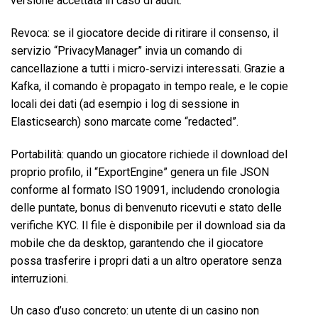
versione accettata in caso di audit.
Revoca: se il giocatore decide di ritirare il consenso, il
servizio “PrivacyManager” invia un comando di
cancellazione a tutti i micro‑servizi interessati. Grazie a
Kafka, il comando è propagato in tempo reale, e le copie
locali dei dati (ad esempio i log di sessione in
Elasticsearch) sono marcate come “redacted”.
Portabilità: quando un giocatore richiede il download del
proprio profilo, il “ExportEngine” genera un file JSON
conforme al formato ISO 19091, includendo cronologia
delle puntate, bonus di benvenuto ricevuti e stato delle
verifiche KYC. Il file è disponibile per il download sia da
mobile che da desktop, garantendo che il giocatore
possa trasferire i propri dati a un altro operatore senza
interruzioni.
Un caso d’uso concreto: un utente di un casino non