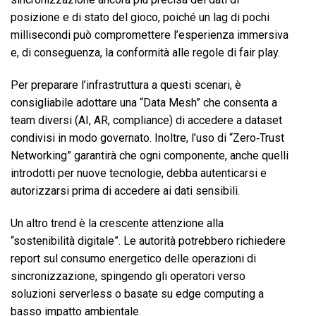
posizione e di stato del gioco, poiché un lag di pochi
millisecondi può compromettere l’esperienza immersiva
e, di conseguenza, la conformità alle regole di fair play.
Per preparare l’infrastruttura a questi scenari, è
consigliabile adottare una “Data Mesh” che consenta a
team diversi (AI, AR, compliance) di accedere a dataset
condivisi in modo governato. Inoltre, l’uso di “Zero‑Trust
Networking” garantirà che ogni componente, anche quelli
introdotti per nuove tecnologie, debba autenticarsi e
autorizzarsi prima di accedere ai dati sensibili.
Un altro trend è la crescente attenzione alla
“sostenibilità digitale”. Le autorità potrebbero richiedere
report sul consumo energetico delle operazioni di
sincronizzazione, spingendo gli operatori verso
soluzioni serverless o basate su edge computing a
basso impatto ambientale.