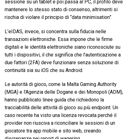
sessione su un tablet e poi passa al PC, il profilo deve
mantenere lo stesso stato di consenso, altrimenti si
rischia di violare il principio di “data minimisation”.
L’eIDAS, invece, si concentra sulla fiducia nelle
transazioni elettroniche. Essa impone che le firme
digitali e le identità elettroniche siano riconosciute su
tutti i dispositivi, il che significa che l’autenticazione a
due fattori (2FA) deve funzionare senza soluzione di
continuità sia su iOS che su Android.
Le autorità di gioco, come la Malta Gaming Authority
(MGA) e l’Agenzia delle Dogane e dei Monopoli (ADM),
hanno pubblicato linee guida che richiedono la
tracciabilità delle attività di gioco su più endpoint. Un
caso recente ha visto una licenza revocata perché il
provider non riusciva a riconciliare le sessioni di un
giocatore tra app mobile e sito web, creando
discrepanze nei report di wagering.