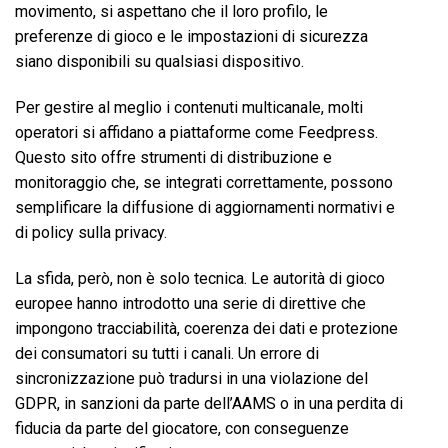
movimento, si aspettano che il loro profilo, le
preferenze di gioco e le impostazioni di sicurezza
siano disponibili su qualsiasi dispositivo.
Per gestire al meglio i contenuti multicanale, molti
operatori si affidano a piattaforme come Feedpress.
Questo sito offre strumenti di distribuzione e
monitoraggio che, se integrati correttamente, possono
semplificare la diffusione di aggiornamenti normativi e
di policy sulla privacy.
La sfida, però, non è solo tecnica. Le autorità di gioco
europee hanno introdotto una serie di direttive che
impongono tracciabilità, coerenza dei dati e protezione
dei consumatori su tutti i canali. Un errore di
sincronizzazione può tradursi in una violazione del
GDPR, in sanzioni da parte dell’AAMS o in una perdita di
fiducia da parte del giocatore, con conseguenze