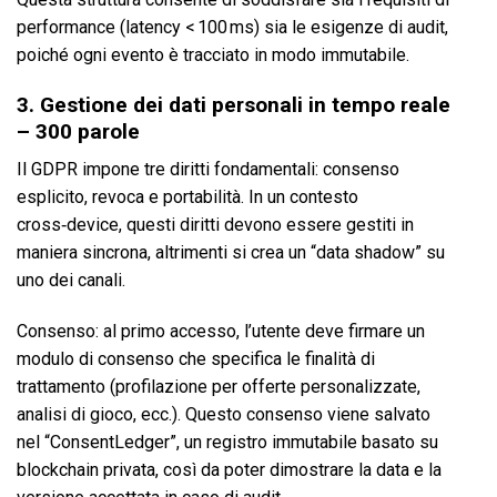
performance (latency < 100 ms) sia le esigenze di audit,
poiché ogni evento è tracciato in modo immutabile.
3. Gestione dei dati personali in tempo reale
– 300 parole
Il GDPR impone tre diritti fondamentali: consenso
esplicito, revoca e portabilità. In un contesto
cross‑device, questi diritti devono essere gestiti in
maniera sincrona, altrimenti si crea un “data shadow” su
uno dei canali.
Consenso: al primo accesso, l’utente deve firmare un
modulo di consenso che specifica le finalità di
trattamento (profilazione per offerte personalizzate,
analisi di gioco, ecc.). Questo consenso viene salvato
nel “ConsentLedger”, un registro immutabile basato su
blockchain privata, così da poter dimostrare la data e la