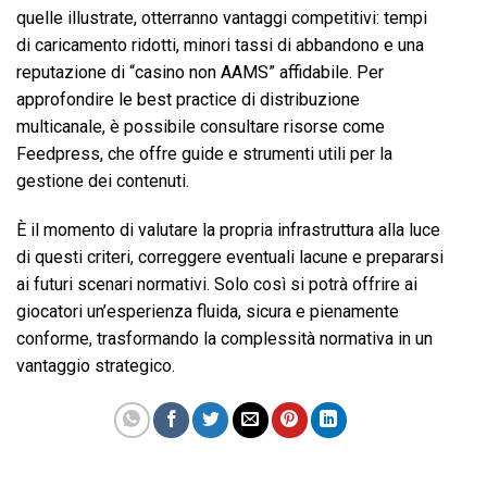
quelle illustrate, otterranno vantaggi competitivi: tempi
di caricamento ridotti, minori tassi di abbandono e una
reputazione di “casino non AAMS” affidabile. Per
approfondire le best practice di distribuzione
multicanale, è possibile consultare risorse come
Feedpress, che offre guide e strumenti utili per la
gestione dei contenuti.
È il momento di valutare la propria infrastruttura alla luce
di questi criteri, correggere eventuali lacune e prepararsi
ai futuri scenari normativi. Solo così si potrà offrire ai
giocatori un’esperienza fluida, sicura e pienamente
conforme, trasformando la complessità normativa in un
vantaggio strategico.