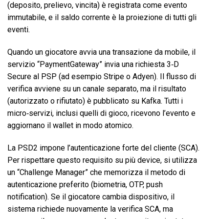
(deposito, prelievo, vincita) è registrata come evento
immutabile, e il saldo corrente è la proiezione di tutti gli
eventi.
Quando un giocatore avvia una transazione da mobile, il
servizio “PaymentGateway” invia una richiesta 3‑D
Secure al PSP (ad esempio Stripe o Adyen). Il flusso di
verifica avviene su un canale separato, ma il risultato
(autorizzato o rifiutato) è pubblicato su Kafka. Tutti i
micro‑servizi, inclusi quelli di gioco, ricevono l’evento e
aggiornano il wallet in modo atomico.
La PSD2 impone l’autenticazione forte del cliente (SCA).
Per rispettare questo requisito su più device, si utilizza
un “Challenge Manager” che memorizza il metodo di
autenticazione preferito (biometria, OTP, push
notification). Se il giocatore cambia dispositivo, il
sistema richiede nuovamente la verifica SCA, ma