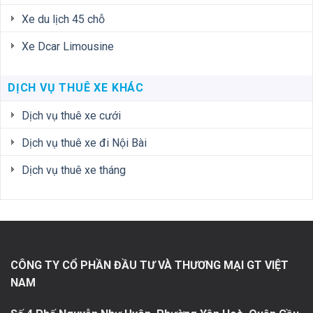
Xe du lịch 45 chỗ
Xe Dcar Limousine
DỊCH VỤ THUÊ XE KHÁC
Dịch vụ thuê xe cưới
Dịch vụ thuê xe đi Nội Bài
Dịch vụ thuê xe tháng
CÔNG TY CỔ PHẦN ĐẦU TƯ VÀ THƯƠNG MẠI GT VIỆT
NAM