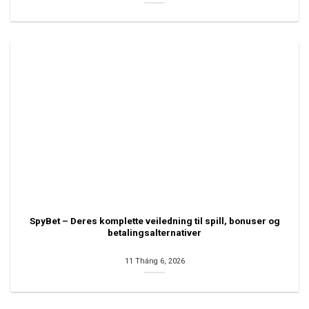
SpyBet – Deres komplette veiledning til spill, bonuser og
betalingsalternativer
11 Tháng 6, 2026