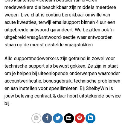
medewerkers die beschikbaar zijn middels meerdere
wegen. Live chat is continu bereikbaar omwille van
acute kwesties, terwijl emailsupport binnen 4 uur een
uitgebreide antwoord garandeert. We bezitten ook ‘n
uitgebreid vraag&antwoord-sectie waar antwoorden
staan op de meest gestelde vraagstukken.
Alle supportmedewerkers zijn getraind in zowel voor
technische support als bewust gokken. Ze zijn in staat
om je helpen bij uiteenlopende onderwerpen waaronder
accountverificatie, bonusgebruik, technische problemen
en aan instellen voor speellimieten. Bij ShelbyWin is
jouw beleving centraal, & daar hoort uitstekende service
bij.