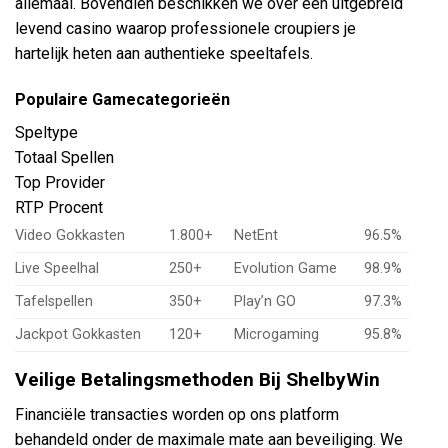
allemaal. Bovendien beschikken we over een uitgebreid
levend casino waarop professionele croupiers je
hartelijk heten aan authentieke speeltafels.
Populaire Gamecategorieën
Speltype
Totaal Spellen
Top Provider
RTP Procent
Video Gokkasten
1.800+
NetEnt
96.5%
Live Speelhal
250+
Evolution Game
98.9%
Tafelspellen
350+
Play’n GO
97.3%
Jackpot Gokkasten
120+
Microgaming
95.8%
Veilige Betalingsmethoden Bij ShelbyWin
Financiële transacties worden op ons platform
behandeld onder de maximale mate aan beveiliging. We