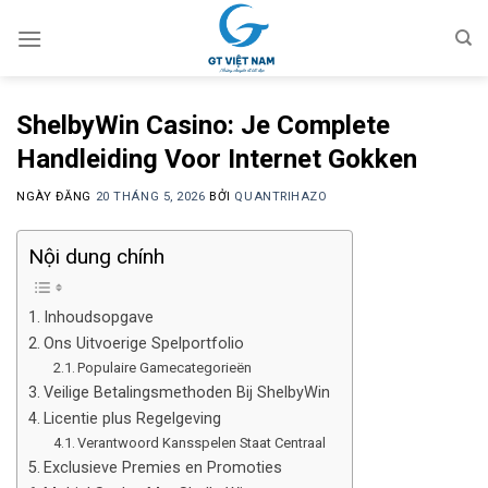
Chuyển
đến
nội
dung
ShelbyWin Casino: Je Complete
Handleiding Voor Internet Gokken
NGÀY ĐĂNG
20 THÁNG 5, 2026
BỞI
QUANTRIHAZO
Nội dung chính
Inhoudsopgave
Ons Uitvoerige Spelportfolio
Populaire Gamecategorieën
Veilige Betalingsmethoden Bij ShelbyWin
Licentie plus Regelgeving
Verantwoord Kansspelen Staat Centraal
Exclusieve Premies en Promoties