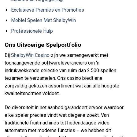
Exclusieve Premies en Promoties
Mobiel Spelen Met ShelbyWin
Professionele Hulp
Ons Uitvoerige Spelportfolio
Bij
ShelbyWin Casino
zijn we samengewerkt met
toonaangevende softwareleveranciers om ‘n
indrukwekkende selectie van ruim dan 2.500 spellen
tezamen te verzamelen. Ons casino biedt ene
zorgvuldig gekozen assortiment wat aan alle hoogste
kwaliteitsnormen voldoet.
De diversiteit in het aanbod garandeert ervoor waardoor
elke speler precies vindt wat diegene zoekt. Van
traditionele fruitmachines tot hedendaagse video
automaten met moderne functies – we hebben dit