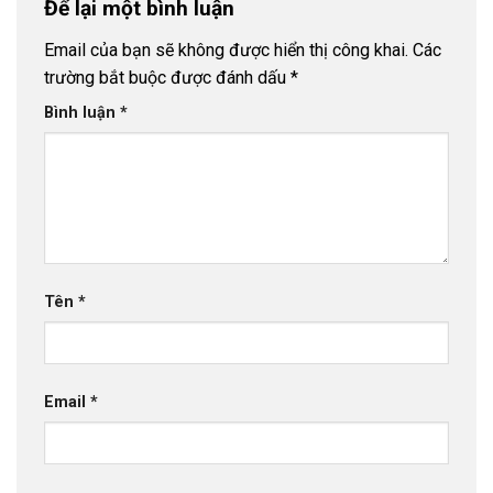
Để lại một bình luận
Email của bạn sẽ không được hiển thị công khai.
Các
trường bắt buộc được đánh dấu
*
Bình luận
*
Tên
*
Email
*