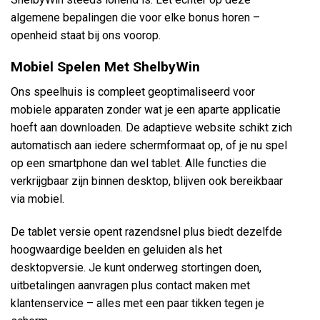
algemene bepalingen die voor elke bonus horen –
openheid staat bij ons voorop.
Mobiel Spelen Met ShelbyWin
Ons speelhuis is compleet geoptimaliseerd voor
mobiele apparaten zonder wat je een aparte applicatie
hoeft aan downloaden. De adaptieve website schikt zich
automatisch aan iedere schermformaat op, of je nu spel
op een smartphone dan wel tablet. Alle functies die
verkrijgbaar zijn binnen desktop, blijven ook bereikbaar
via mobiel.
De tablet versie opent razendsnel plus biedt dezelfde
hoogwaardige beelden en geluiden als het
desktopversie. Je kunt onderweg stortingen doen,
uitbetalingen aanvragen plus contact maken met
klantenservice – alles met een paar tikken tegen je