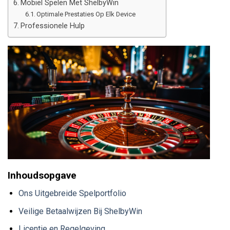
Mobiel Spelen Met ShelbyWin
Optimale Prestaties Op Elk Device
Professionele Hulp
Inhoudsopgave
Ons Uitgebreide Spelportfolio
Veilige Betaalwijzen Bij ShelbyWin
Licentie en Regelgeving