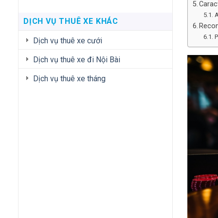
Caract
A
DỊCH VỤ THUÊ XE KHÁC
Recom
P
Dịch vụ thuê xe cưới
Dịch vụ thuê xe đi Nội Bài
Dịch vụ thuê xe tháng