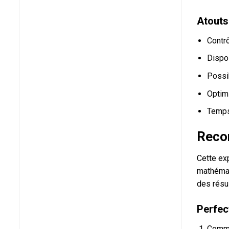
Atouts
Contrô
Dispos
Possi
Optimi
Temps
Recom
Cette ex
mathémat
des résul
Perfec
Comme