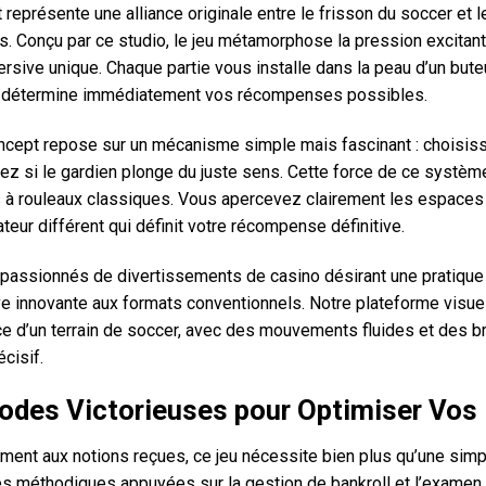
t représente une alliance originale entre le frisson du soccer e
. Conçu par ce studio, le jeu métamorphose la pression excitan
rsive unique. Chaque partie vous installe dans la peau d’un buteu
 détermine immédiatement vos récompenses possibles.
cept repose sur un mécanisme simple mais fascinant : choisissez
ez si le gardien plonge du juste sens. Cette force de ce système 
 à rouleaux classiques. Vous apercevez clairement les espaces d
ateur différent qui définit votre récompense définitive.
 passionnés de divertissements de casino désirant une pratique
ive innovante aux formats conventionnels. Notre plateforme visu
ce d’un terrain de soccer, avec des mouvements fluides et des br
écisif.
des Victorieuses pour Optimiser Vos 
ement aux notions reçues, ce jeu nécessite bien plus qu’une sim
s méthodiques appuyées sur la gestion de bankroll et l’examen d