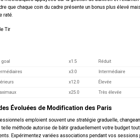
re que chaque coin du cadre présente un bonus plus élevé mais u
 raté.
e Tir
 goal
x1.5
Réduit
ermédiaires
x3.0
Intermédiaire
érieurs
x12.0
Élevée
aximaux
x25.0
Très élevée
es Évoluées de Modification des Paris
essionnels emploient souvent une stratégie graduelle, changeant
e telle méthode autorise de bâtir graduellement votre budget tou
nts. Expérimentez variées associations pendant vos sessions 