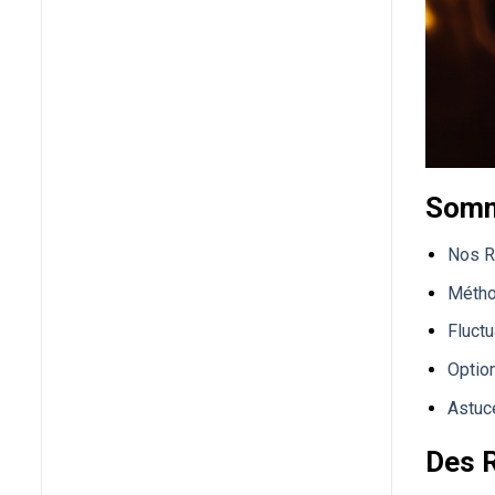
Somm
Nos R
Métho
Fluct
Optio
Astuc
Des 