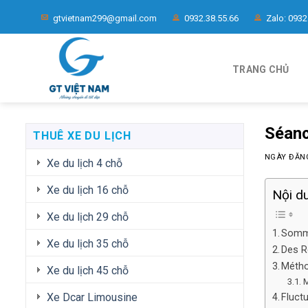
Chuyển
gtvietnam299@gmail.com
0932.38.55.66
Zalo: 0932
đến
nội
dung
TRANG CHỦ
Séanc
THUÊ XE DU LỊCH
NGÀY ĐĂ
Xe du lịch 4 chỗ
Xe du lịch 16 chỗ
Nội d
Xe du lịch 29 chỗ
Somma
Xe du lịch 35 chỗ
Des R
Métho
Xe du lịch 45 chỗ
M
Xe Dcar Limousine
Fluct