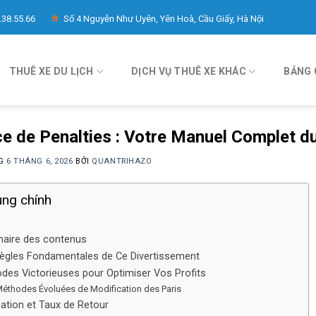
.38.55.66
Số 4 Nguyễn Như Uyên, Yên Hoà, Cầu Giấy, Hà Nội
THUÊ XE DU LỊCH
DỊCH VỤ THUÊ XE KHÁC
BẢNG 
e de Penalties : Votre Manuel Complet du
NG
6 THÁNG 6, 2026
BỞI
QUANTRIHAZO
ung chính
ire des contenus
ègles Fondamentales de Ce Divertissement
des Victorieuses pour Optimiser Vos Profits
éthodes Évoluées de Modification des Paris
uation et Taux de Retour