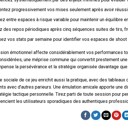
ntez progressivement vos mises seulement après avoir réussi t
z entre espaces à risque variable pour maintenir un équilibre e
z des repos périodiques après cinq séquences suites de tirs, f
sez vos stats par semaine pour identifier vos espaces de shoot 
sion émotionnel affecte considérablement vos performances to
considérées, une méprise commune qui convertit prestement une 
mpense la persévérance et la stratégie organisée davantage que l
e sociale de ce jeu enrichit aussi la pratique, avec des tableaux
ts avec d’autres parieurs. Une émulation amicale apporte une di
atégie tactique personnelle. Tirez parti de toute session pour pe
rencient les utilisateurs sporadiques des authentiques professi