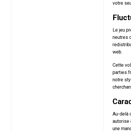
votre seu
Fluct
Le jeu pr
neutres 
redistrib
web.
Cette vol
parties f
notre sty
cherchan
Carac
Au-delà d
autorise 
une manc