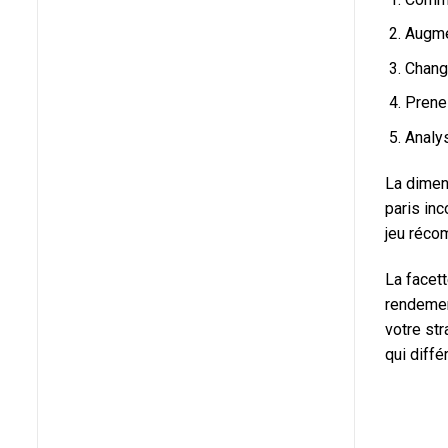
Augme
Change
Prene
Analy
La dimen
paris in
jeu réco
La facett
rendemen
votre str
qui diffé