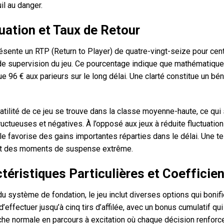
il au danger.
uation et Taux de Retour
ésente un RTP (Return to Player) de quatre-vingt-seize pour cent,
de supervision du jeu. Ce pourcentage indique que mathématiquem
ue 96 € aux parieurs sur le long délai. Une clarté constitue un bé
atilité de ce jeu se trouve dans la classe moyenne-haute, ce qui
ructueuses et négatives. À l’opposé aux jeux à réduite fluctuatio
le favorise des gains importantes réparties dans le délai. Une tel
t des moments de suspense extrême.
téristiques Particulières et Coefficie
u système de fondation, le jeu inclut diverses options qui bonifi
d’effectuer jusqu’à cinq tirs d’affilée, avec un bonus cumulatif q
he normale en parcours à excitation où chaque décision renforce