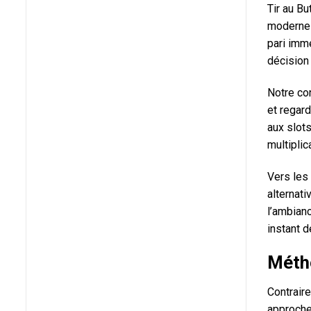
Tir au Bu
modernes
pari imme
décision
Notre con
et regard
aux slots
multiplic
Vers les
alternat
l’ambian
instant d
Métho
Contrair
approche