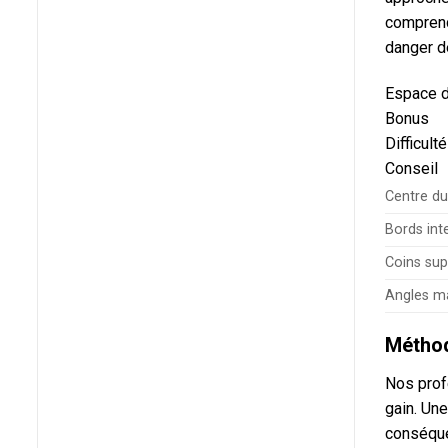
comprend
danger de
Espace d
Bonus
Difficulté
Conseil
Centre du
Bords int
Coins sup
Angles m
Méthod
Nos prof
gain. Un
conséque