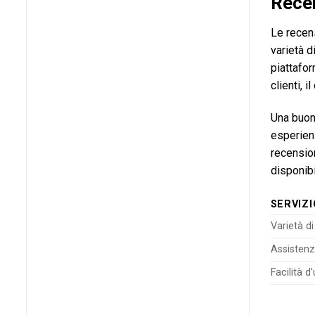
Recen
Le recens
varietà di
piattafor
clienti, 
Una buon
esperienz
recension
disponibil
SERVIZI
Varietà di
Assistenza
Facilità d