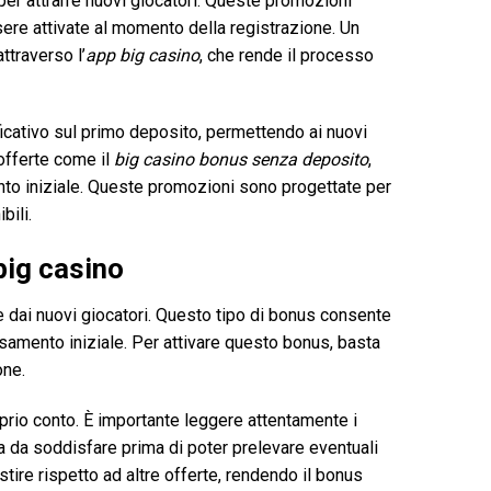
per attrarre nuovi giocatori. Queste promozioni
sere attivate al momento della registrazione. Un
ttraverso l’
app big casino
, che rende il processo
cativo sul primo deposito, permettendo ai nuovi
 offerte come il
big casino bonus senza deposito
,
nto iniziale. Queste promozioni sono progettate per
bili.
big casino
 dai nuovi giocatori. Questo tipo di bonus consente
ersamento iniziale. Per attivare questo bonus, basta
one.
prio conto. È importante leggere attentamente i
a da soddisfare prima di poter prelevare eventuali
estire rispetto ad altre offerte, rendendo il bonus