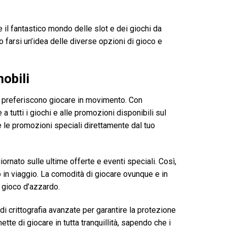
 il fantastico mondo delle slot e dei giochi da
 farsi un’idea delle diverse opzioni di gioco e
mobili
e preferiscono giocare in movimento. Con
a tutti i giochi e alle promozioni disponibili sul
e le promozioni speciali direttamente dal tuo
iornato sulle ultime offerte e eventi speciali. Così,
 o in viaggio. La comodità di giocare ovunque e in
l gioco d’azzardo.
 di crittografia avanzate per garantire la protezione
tte di giocare in tutta tranquillità, sapendo che i