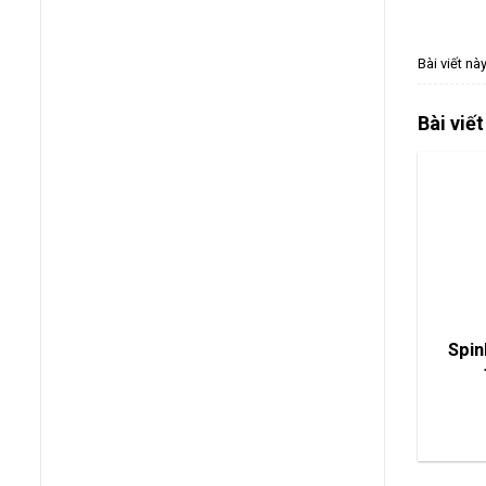
Bài viết n
Bài viết
Spin