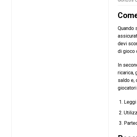
Gonzo’s 
Come 
Quando si
assicura
devi scom
di gioco
In second
ricarica,
saldo e, 
giocatori
Leggi 
Utiliz
Partec