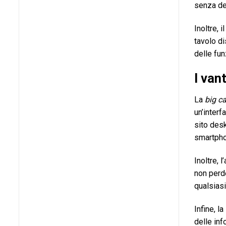
senza dep
Inoltre, 
tavolo di
delle fun
I van
La
big c
un’interf
sito desk
smartpho
Inoltre, 
non perde
qualsias
Infine, l
delle inf