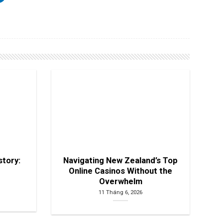
story:
Navigating New Zealand’s Top
Online Casinos Without the
Overwhelm
11 Tháng 6, 2026