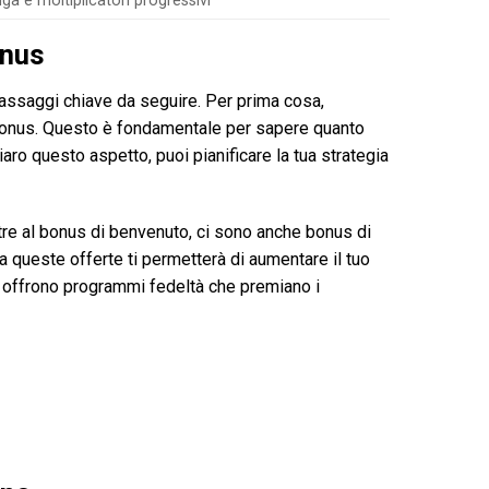
ga e moltiplicatori progressivi
onus
passaggi chiave da seguire. Per prima cosa,
 bonus. Questo è fondamentale per sapere quanto
aro questo aspetto, puoi pianificare la tua strategia
ltre al bonus di benvenuto, ci sono anche bonus di
e a queste offerte ti permetterà di aumentare il tuo
inò offrono programmi fedeltà che premiano i