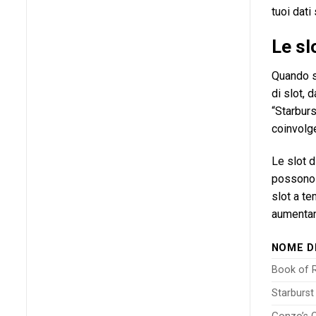
tuoi dati
Le sl
Quando si
di slot, 
“Starburs
coinvolge
Le slot d
possono t
slot a te
aumentand
NOME D
Book of 
Starburst