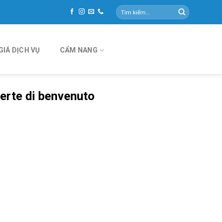
Tìm
kiếm:
GIÁ DỊCH VỤ
CẨM NANG
fferte di benvenuto