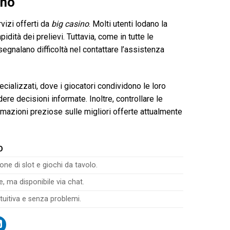
ino
vizi offerti da
big casino
. Molti utenti lodano la
pidità dei prelievi. Tuttavia, come in tutte le
segnalano difficoltà nel contattare l’assistenza
cializzati, dove i giocatori condividono le loro
ere decisioni informate. Inoltre, controllare le
ormazioni preziose sulle migliori offerte attualmente
O
one di slot e giochi da tavolo.
e, ma disponibile via chat.
ntuitiva e senza problemi.