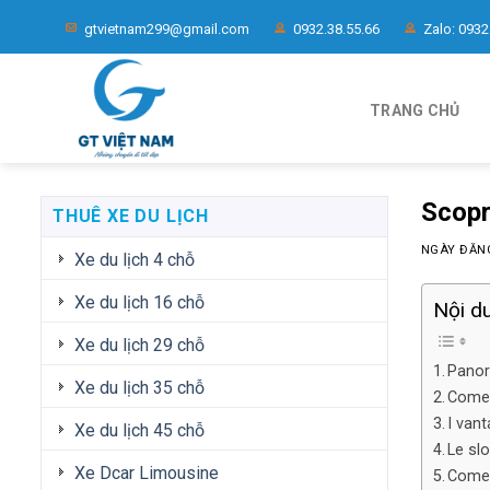
Chuyển
gtvietnam299@gmail.com
0932.38.55.66
Zalo: 0932
đến
nội
dung
TRANG CHỦ
Scopri
THUÊ XE DU LỊCH
NGÀY ĐĂ
Xe du lịch 4 chỗ
Xe du lịch 16 chỗ
Nội d
Xe du lịch 29 chỗ
Panor
Xe du lịch 35 chỗ
Come 
I vant
Xe du lịch 45 chỗ
Le slo
Xe Dcar Limousine
Come 