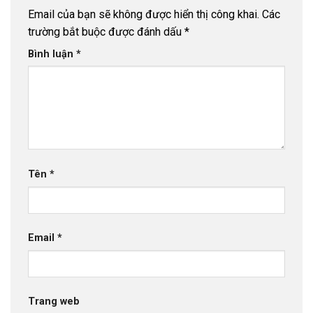
Email của bạn sẽ không được hiển thị công khai.
Các
trường bắt buộc được đánh dấu
*
Bình luận
*
Tên
*
Email
*
Trang web