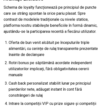
Schema de loyalty funcționează pe principiul de puncte
care se strâng spontan la orice pariu plasat. Spre
contrast de modelele tradiționale cu nivele statice,
platforma nostru stabilește beneficiile în formă dinamic,
ajustându-se la participarea recentă a fiecărui utilizator.
Oferta de bun venit alcătuit pe începuturile triple
alimentări, cu cerințe de rulaj transparente prezentate
înainte de declanșare
Rotiri bonus pe săptămână acordate independent
utilizatorilor implicați, fără obligativitatea cererii
manuale
Cash back personalizat stabilit lunar pe principiul
pierderilor nete, adăugat instant în cont fără
constrângeri de rulaj
Intrare la competiții VIP cu prize sigure și competiții