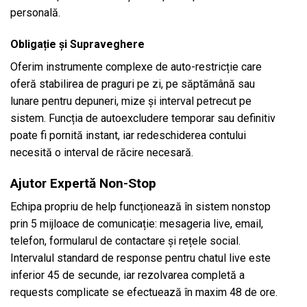
personală.
Obligație și Supraveghere
Oferim instrumente complexe de auto-restricție care
oferă stabilirea de praguri pe zi, pe săptămână sau
lunare pentru depuneri, mize și interval petrecut pe
sistem. Funcția de autoexcludere temporar sau definitiv
poate fi pornită instant, iar redeschiderea contului
necesită o interval de răcire necesară.
Ajutor Expertă Non-Stop
Echipa propriu de help funcționează în sistem nonstop
prin 5 mijloace de comunicație: mesageria live, email,
telefon, formularul de contactare și rețele social.
Intervalul standard de response pentru chatul live este
inferior 45 de secunde, iar rezolvarea completă a
requests complicate se efectuează în maxim 48 de ore.