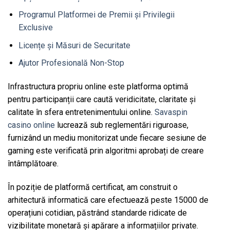
Programul Platformei de Premii și Privilegii
Exclusive
Licențe și Măsuri de Securitate
Ajutor Profesională Non-Stop
Infrastructura propriu online este platforma optimă
pentru participanții care caută veridicitate, claritate și
calitate în sfera entretenimentului online.
Savaspin
casino online
lucrează sub reglementări riguroase,
furnizând un mediu monitorizat unde fiecare sesiune de
gaming este verificată prin algoritmi aprobați de creare
întâmplătoare.
În poziție de platformă certificat, am construit o
arhitectură informatică care efectuează peste 15000 de
operațiuni cotidian, păstrând standarde ridicate de
vizibilitate monetară și apărare a informațiilor private.