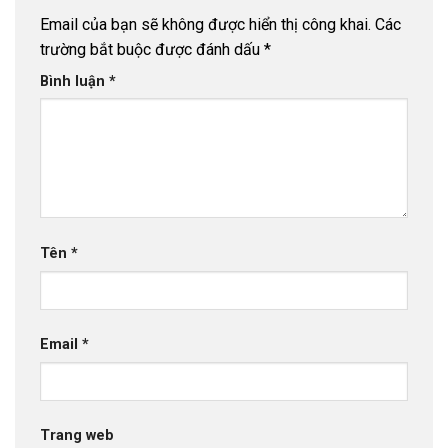
Email của bạn sẽ không được hiển thị công khai.
Các
trường bắt buộc được đánh dấu
*
Bình luận
*
Tên
*
Email
*
Trang web