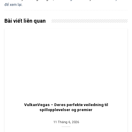
để xem lại
.
Bài viết liên quan
VulkanVegas – Deres perfekte veiledning til
spillopplevelser og premier
11 Tháng 6, 2026