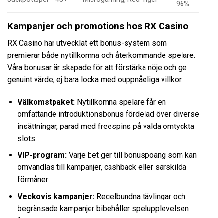
96%
Kampanjer och promotions hos RX Casino
RX Casino har utvecklat ett bonus-system som
premierar både nytillkomna och återkommande spelare.
Våra bonusar är skapade för att förstärka nöje och ge
genuint värde, ej bara locka med ouppnåeliga villkor.
Välkomstpaket:
Nytillkomna spelare får en
omfattande introduktionsbonus fördelad över diverse
insättningar, parad med freespins på valda omtyckta
slots
VIP-program:
Varje bet ger till bonuspoäng som kan
omvandlas till kampanjer, cashback eller särskilda
förmåner
Veckovis kampanjer:
Regelbundna tävlingar och
begränsade kampanjer bibehåller spelupplevelsen