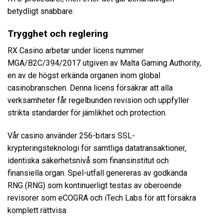
betydligt snabbare.
Trygghet och reglering
RX Casino arbetar under licens nummer
MGA/B2C/394/2017 utgiven av Malta Gaming Authority,
en av de högst erkända organen inom global
casinobranschen. Denna licens försäkrar att alla
verksamheter får regelbunden revision och uppfyller
strikta standarder för jämlikhet och protection.
Vår casino använder 256-bitars SSL-
krypteringsteknologi för samtliga datatransaktioner,
identiska säkerhetsnivå som finansinstitut och
finansiella organ. Spel-utfall genereras av godkända
RNG (RNG) som kontinuerligt testas av oberoende
revisorer som eCOGRA och iTech Labs för att försäkra
komplett rättvisa.