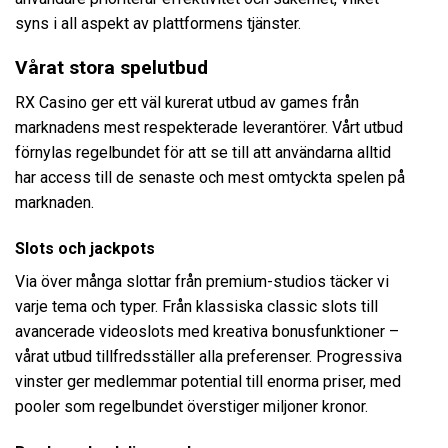
syns i all aspekt av plattformens tjänster.
Vårat stora spelutbud
RX Casino ger ett väl kurerat utbud av games från
marknadens mest respekterade leverantörer. Vårt utbud
förnylas regelbundet för att se till att användarna alltid
har access till de senaste och mest omtyckta spelen på
marknaden.
Slots och jackpots
Via över många slottar från premium-studios täcker vi
varje tema och typer. Från klassiska classic slots till
avancerade videoslots med kreativa bonusfunktioner –
vårat utbud tillfredsställer alla preferenser. Progressiva
vinster ger medlemmar potential till enorma priser, med
pooler som regelbundet överstiger miljoner kronor.