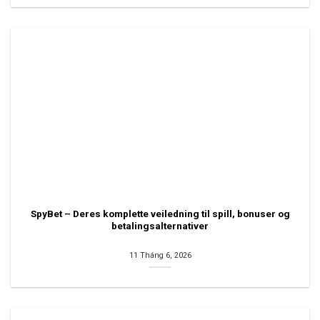
SpyBet – Deres komplette veiledning til spill, bonuser og
betalingsalternativer
11 Tháng 6, 2026