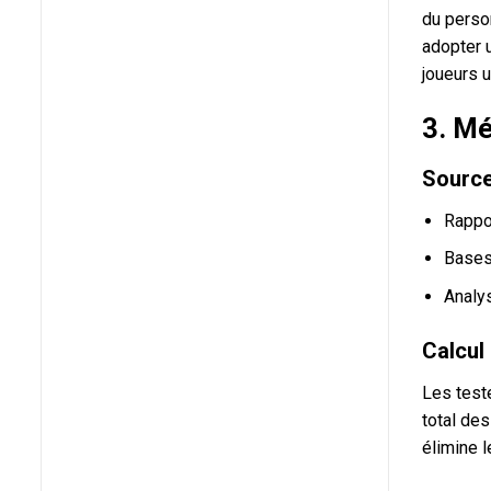
du person
adopter u
joueurs u
3. Mé
Source
Rappo
Bases
Analys
Calcul
Les teste
total de
élimine l