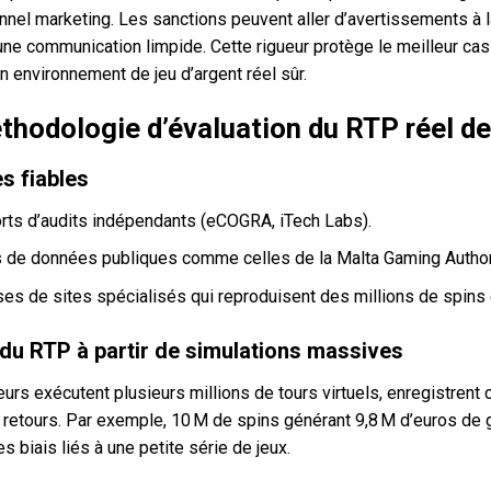
nel marketing. Les sanctions peuvent aller d’avertissements à la
ne communication limpide. Cette rigueur protège le meilleur casi
n environnement de jeu d’argent réel sûr.
thodologie d’évaluation du RTP réel de
s fiables
rts d’audits indépendants (eCOGRA, iTech Labs).
 de données publiques comme celles de la Malta Gaming Authori
es de sites spécialisés qui reproduisent des millions de spins 
 du RTP à partir de simulations massives
urs exécutent plusieurs millions de tours virtuels, enregistrent c
s retours. Par exemple, 10 M de spins générant 9,8 M d’euros de
es biais liés à une petite série de jeux.