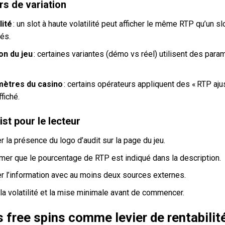
rs de variation
lité
: un slot à haute volatilité peut afficher le même RTP qu’un slo
és.
on du jeu
: certaines variantes (démo vs réel) utilisent des par
ètres du casino
: certains opérateurs appliquent des « RTP ajus
ffiché.
st pour le lecteur
er la présence du logo d’audit sur la page du jeu.
mer que le pourcentage de RTP est indiqué dans la description.
er l’information avec au moins deux sources externes.
la volatilité et la mise minimale avant de commencer.
s free spins comme levier de rentabilit