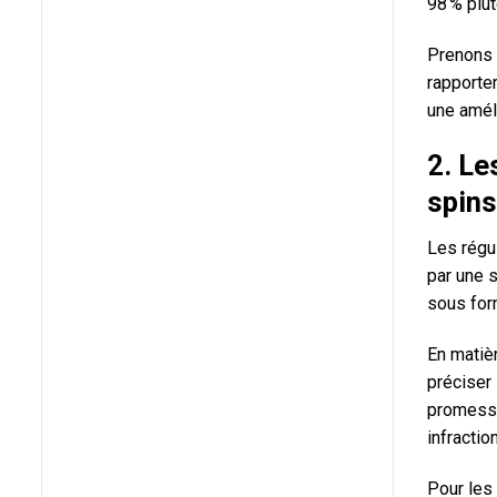
98 % plut
Prenons u
rapporte
une améli
2. Le
spins
Les régu
par une s
sous form
En matièr
préciser 
promesse
infraction
Pour les 