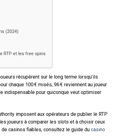
ins (2024)
e RTP et les free spins
oueurs récupèrent sur le long terme lorsqu’ils
our chaque 100 € misés, 96 € reviennent au joueur
ère indispensable pour quiconque veut optimiser
uthority imposent aux opérateurs de publier le RTP
les joueurs à comparer les slots et à choisir ceux
n de casinos fiables, consultez le guide du
casino