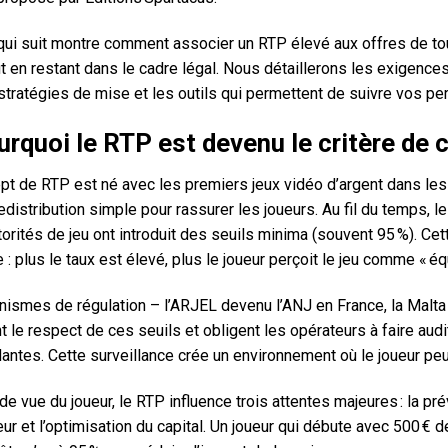
 qui suit montre comment associer un RTP élevé aux offres de tou
t en restant dans le cadre légal. Nous détaillerons les exigence
 stratégies de mise et les outils qui permettent de suivre vos 
urquoi le RTP est devenu le critère de c
pt de RTP est né avec les premiers jeux vidéo d’argent dans les
edistribution simple pour rassurer les joueurs. Au fil du temps, l
torités de jeu ont introduit des seuils minima (souvent 95 %). Cet
 : plus le taux est élevé, plus le joueur perçoit le jeu comme « équ
nismes de régulation – l’ARJEL devenu l’ANJ en France, la Malt
t le respect de ces seuils et obligent les opérateurs à faire audi
ntes. Cette surveillance crée un environnement où le joueur peut
de vue du joueur, le RTP influence trois attentes majeures : la pré
ur et l’optimisation du capital. Un joueur qui débute avec 500 € de