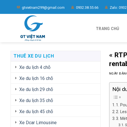
Chuyển
gtvietnam299@gmail.com
0932.38.55.66
Zalo: 0932
đến
nội
dung
TRANG CHỦ
« RTP
THUÊ XE DU LỊCH
rentab
Xe du lịch 4 chỗ
NGÀY ĐĂ
Xe du lịch 16 chỗ
Nội d
Xe du lịch 29 chỗ
Xe du lịch 35 chỗ
1. Pou
Xe du lịch 45 chỗ
2. Le
3. Mé
Xe Dcar Limousine
S