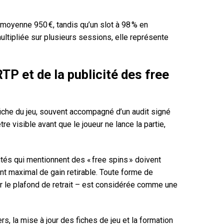
 moyenne 950 €, tandis qu’un slot à 98 % en
ltipliée sur plusieurs sessions, elle représente
TP et de la publicité des free
iche du jeu, souvent accompagné d’un audit signé
 visible avant que le joueur ne lance la partie,
ités qui mentionnent des « free spins » doivent
nt maximal de gain retirable. Toute forme de
le plafond de retrait – est considérée comme une
s, la mise à jour des fiches de jeu et la formation