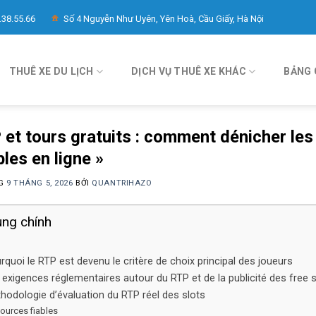
.38.55.66
Số 4 Nguyễn Như Uyên, Yên Hoà, Cầu Giấy, Hà Nội
THUÊ XE DU LỊCH
DỊCH VỤ THUÊ XE KHÁC
BẢNG 
 et tours gratuits : comment dénicher les
les en ligne »
NG
9 THÁNG 5, 2026
BỞI
QUANTRIHAZO
ung chính
rquoi le RTP est devenu le critère de choix principal des joueurs
s exigences réglementaires autour du RTP et de la publicité des free 
thodologie d’évaluation du RTP réel des slots
ources fiables