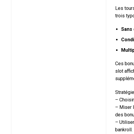
Les tours
trois typ
Sans 
Condi
Multi
Ces bonus
slot affi
suppléme
Stratégie
– Choisir
– Miser 
des bonu
– Utilis
bankroll.