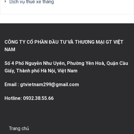
Dịch vụ thuê xe tháng
CÔNG TY CỔ PHẦN ĐẦU TƯ VÀ THƯƠNG MẠI GT VIỆT
NAM
Số 4 Phố Nguyễn Như Uyên, Phường Yên Hoà, Quận Cầu
Giấy, Thành phố Hà Nội, Việt Nam
Email : gtvietnam299@gmail.com
Hotline:
0932.38.55.66
Trang chủ