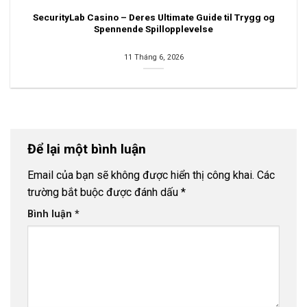
SecurityLab Casino – Deres Ultimate Guide til Trygg og
Spennende Spillopplevelse
11 Tháng 6, 2026
Để lại một bình luận
Email của bạn sẽ không được hiển thị công khai.
Các
trường bắt buộc được đánh dấu
*
Bình luận
*