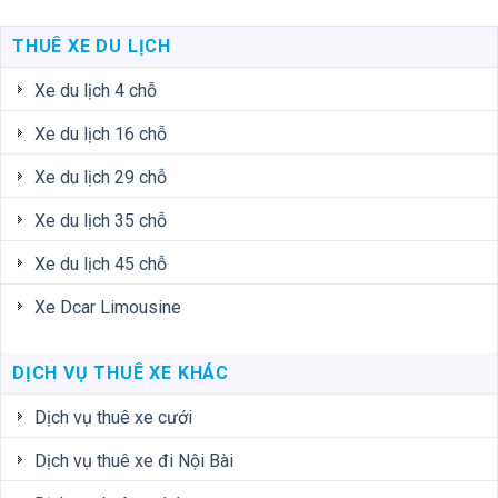
THUÊ XE DU LỊCH
Xe du lịch 4 chỗ
Xe du lịch 16 chỗ
Xe du lịch 29 chỗ
Xe du lịch 35 chỗ
Xe du lịch 45 chỗ
Xe Dcar Limousine
DỊCH VỤ THUÊ XE KHÁC
Dịch vụ thuê xe cưới
Dịch vụ thuê xe đi Nội Bài