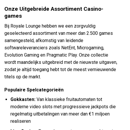
Onze Uitgebreide Assortiment Casino-
games
Bij Royale Lounge hebben we een zorgvuldig
geselecteerd assortiment van meer dan 2.500 games
samengesteld, afkomstig van leidende
softwareleveranciers zoals NetEnt, Microgaming,
Evolution Gaming en Pragmatic Play. Onze collectie
wordt maandelijks uitgebreid met de nieuwste uitgaven,
zodat je altijd toegang hebt tot de meest vernieuwende
titels op de markt.
Populaire Spelcategorieën
Gokkasten:
Van klassieke fruitautomaten tot
moderne video slots met progressieve jackpots die
regelmatig uitbetalingen van meer dan €1 miljoen
realiseren