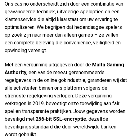
Ons casino onderscheidt zich door een combinatie van
geavanceerde techniek, uitvoerige spelopties en een
klantenservice die altijd klaarstaat om uw ervaring te
optimaliseren. We begrijpen dat hedendaagse spelers
op zoek zijn naar meer dan alleen games – ze willen
een complete beleving die convenience, veiligheid en
opwinding verenigt.
Met een vergunning uitgegeven door de
Malta Gaming
Authority
, een van de meest gerenommeerde
regelgevers in de online gokindustrie, garanderen wij dat
alle activiteiten binnen ons platform volgens de
strengste regelgeving verlopen. Deze vergunning,
verkregen in 2019, bevestigt onze toewijding aan fair
spel en transparante praktijken. Jouw gegevens worden
beveiligd met
256-bit SSL-encryptie
, dezelfde
beveiligingsstandaard die door wereldwijde banken
wordt gebruikt.