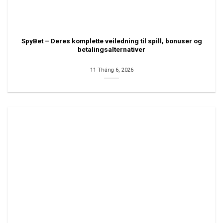
SpyBet – Deres komplette veiledning til spill, bonuser og
betalingsalternativer
11 Tháng 6, 2026