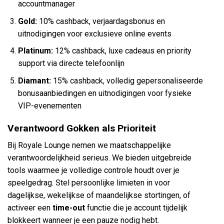
accountmanager
Gold:
10% cashback, verjaardagsbonus en
uitnodigingen voor exclusieve online events
Platinum:
12% cashback, luxe cadeaus en priority
support via directe telefoonlijn
Diamant:
15% cashback, volledig gepersonaliseerde
bonusaanbiedingen en uitnodigingen voor fysieke
VIP-evenementen
Verantwoord Gokken als Prioriteit
Bij Royale Lounge nemen we maatschappelijke
verantwoordelijkheid serieus. We bieden uitgebreide
tools waarmee je volledige controle houdt over je
speelgedrag. Stel persoonlijke limieten in voor
dagelijkse, wekelijkse of maandelijkse stortingen, of
activeer een
time-out
functie die je account tijdelijk
blokkeert wanneer je een pauze nodig hebt.