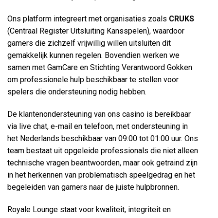
Ons platform integreert met organisaties zoals
CRUKS
(Centraal Register Uitsluiting Kansspelen), waardoor
gamers die zichzelf vrijwillig willen uitsluiten dit
gemakkelijk kunnen regelen. Bovendien werken we
samen met GamCare en Stichting Verantwoord Gokken
om professionele hulp beschikbaar te stellen voor
spelers die ondersteuning nodig hebben.
De klantenondersteuning van ons casino is bereikbaar
via live chat, e-mail en telefoon, met ondersteuning in
het Nederlands beschikbaar van 09:00 tot 01:00 uur. Ons
team bestaat uit opgeleide professionals die niet alleen
technische vragen beantwoorden, maar ook getraind zijn
in het herkennen van problematisch speelgedrag en het
begeleiden van gamers naar de juiste hulpbronnen.
Royale Lounge staat voor kwaliteit, integriteit en