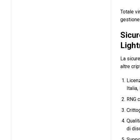
Totale vi
gestione 
Sicur
Light
La sicure
altre cri
Licenz
Italia
RNG ce
Critto
Qualit
di dis
Suppor