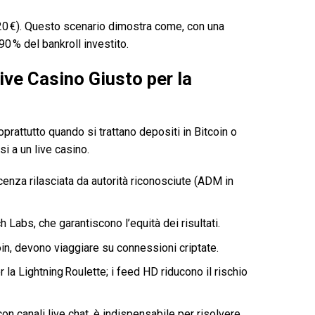
 (20 €). Questo scenario dimostra come, con una
90 % del bankroll investito.
ive Casino Giusto per la
prattutto quando si trattano depositi in Bitcoin o
si a un live casino.
enza rilasciata da autorità riconosciute (ADM in
 Labs, che garantiscono l’equità dei risultati.
coin, devono viaggiare su connessioni criptate.
 la Lightning Roulette; i feed HD riducono il rischio
on canali live chat, è indispensabile per risolvere