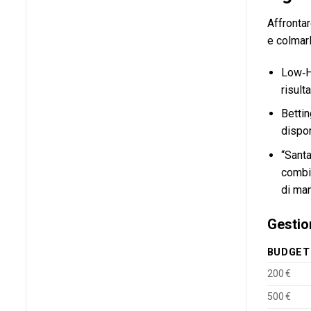
Affrontar
e colmarl
Low‑Hi
risult
Bettin
dispon
“Santa
combin
di man
Gestion
BUDGET
200 €
500 €