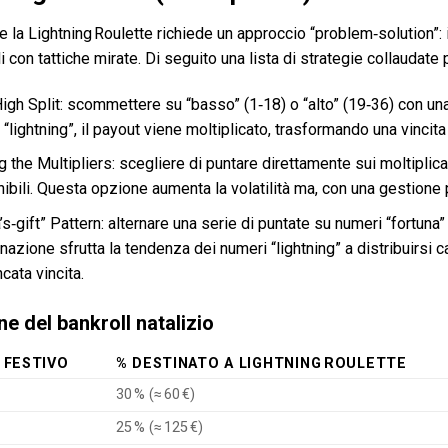
e la Lightning Roulette richiede un approccio “problem‑solution”: id
i con tattiche mirate. Di seguito una lista di strategie collaudate p
gh Split: scommettere su “basso” (1‑18) o “alto” (19‑36) con una 
a “lightning”, il payout viene moltiplicato, trasformando una vincita
g the Multipliers: scegliere di puntare direttamente sui moltiplica
ibili. Questa opzione aumenta la volatilità ma, con una gestione 
’s‑gift” Pattern: alternare una serie di puntate su numeri “fortun
azione sfrutta la tendenza dei numeri “lightning” a distribuirsi 
cata vincita.
e del bankroll natalizio
 FESTIVO
% DESTINATO A LIGHTNING ROULETTE
30 % (≈ 60 €)
25 % (≈ 125 €)