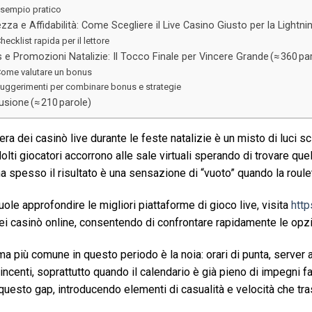
sempio pratico
zza e Affidabilità: Come Scegliere il Live Casino Giusto per la Lightnin
hecklist rapida per il lettore
 e Promozioni Natalizie: Il Tocco Finale per Vincere Grande (≈ 360 pa
ome valutare un bonus
uggerimenti per combinare bonus e strategie
usione (≈ 210 parole)
ra dei casinò live durante le feste natalizie è un misto di luci s
olti giocatori accorrono alle sale virtuali sperando di trovare 
ma spesso il risultato è una sensazione di “vuoto” quando la roule
uole approfondire le migliori piattaforme di gioco live, visita
https
ei casinò online, consentendo di confrontare rapidamente le opzio
ma più comune in questo periodo è la noia: orari di punta, server 
ncenti, soprattutto quando il calendario è già pieno di impegni fa
uesto gap, introducendo elementi di casualità e velocità che tra