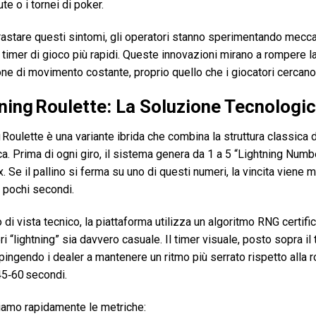
ute o i tornei di poker.
astare questi sintomi, gli operatori stanno sperimentando meccan
 timer di gioco più rapidi. Queste innovazioni mirano a rompere la s
e di movimento costante, proprio quello che i giocatori cercano
ning Roulette: La Soluzione Tecnologic
 Roulette è una variante ibrida che combina la struttura classica 
ca. Prima di ogni giro, il sistema genera da 1 a 5 “Lightning Num
. Se il pallino si ferma su uno di questi numeri, la vincita viene 
 pochi secondi.
 di vista tecnico, la piattaforma utilizza un algoritmo RNG certif
i “lightning” sia davvero casuale. Il timer visuale, posto sopra il
spingendo i dealer a mantenere un ritmo più serrato rispetto alla 
 45‑60 secondi.
iamo rapidamente le metriche: