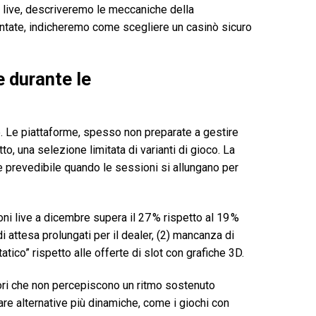
i live, descriveremo le meccaniche della
untate, indicheremo come scegliere un casinò sicuro
e durante le
ive. Le piattaforme, spesso non preparate a gestire
tto, una selezione limitata di varianti di gioco. La
te prevedibile quando le sessioni si allungano per
oni live a dicembre supera il 27 % rispetto al 19 %
i attesa prolungati per il dealer, (2) mancanza di
atico” rispetto alle offerte di slot con grafiche 3D.
ori che non percepiscono un ritmo sostenuto
rcare alternative più dinamiche, come i giochi con