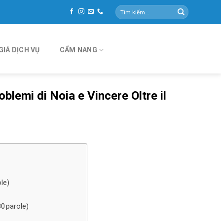
Tìm
kiếm:
GIÁ DỊCH VỤ
CẨM NANG
blemi di Noia e Vincere Oltre il
ole)
80 parole)