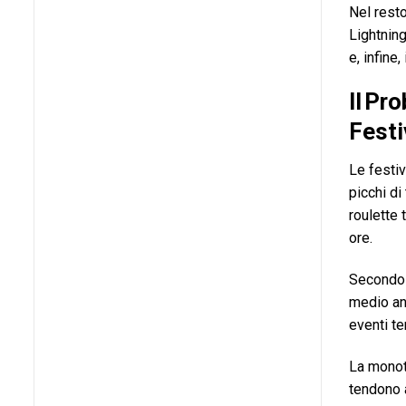
Nel resto
Lightning
e, infine
Il Pr
Festi
Le festiv
picchi di
roulette 
ore.
Secondo d
medio ann
eventi te
La monot
tendono a