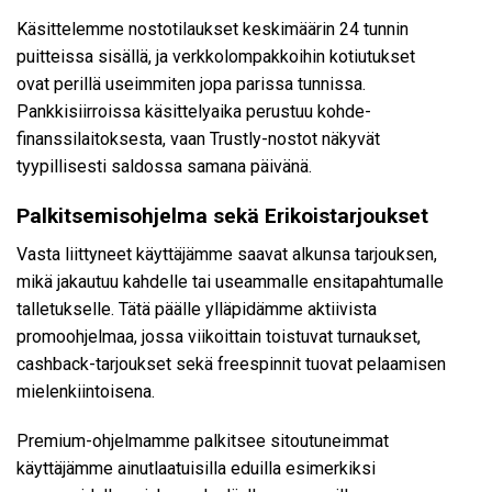
Käsittelemme nostotilaukset keskimäärin 24 tunnin
puitteissa sisällä, ja verkkolompakkoihin kotiutukset
ovat perillä useimmiten jopa parissa tunnissa.
Pankkisiirroissa käsittelyaika perustuu kohde-
finanssilaitoksesta, vaan Trustly-nostot näkyvät
tyypillisesti saldossa samana päivänä.
Palkitsemisohjelma sekä Erikoistarjoukset
Vasta liittyneet käyttäjämme saavat alkunsa tarjouksen,
mikä jakautuu kahdelle tai useammalle ensitapahtumalle
talletukselle. Tätä päälle ylläpidämme aktiivista
promoohjelmaa, jossa viikoittain toistuvat turnaukset,
cashback-tarjoukset sekä freespinnit tuovat pelaamisen
mielenkiintoisena.
Premium-ohjelmamme palkitsee sitoutuneimmat
käyttäjämme ainutlaatuisilla eduilla esimerkiksi