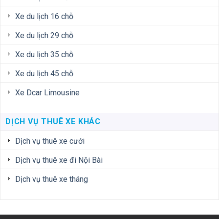
Xe du lịch 16 chỗ
Xe du lịch 29 chỗ
Xe du lịch 35 chỗ
Xe du lịch 45 chỗ
Xe Dcar Limousine
DỊCH VỤ THUÊ XE KHÁC
Dịch vụ thuê xe cưới
Dịch vụ thuê xe đi Nội Bài
Dịch vụ thuê xe tháng