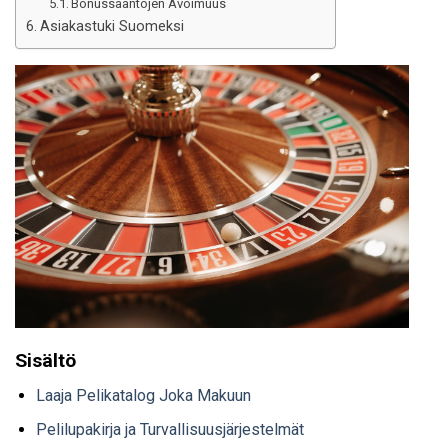
Bonussääntöjen Avoimuus
Asiakastuki Suomeksi
Sisältö
Laaja Pelikatalog Joka Makuun
Pelilupakirja ja Turvallisuusjärjestelmät