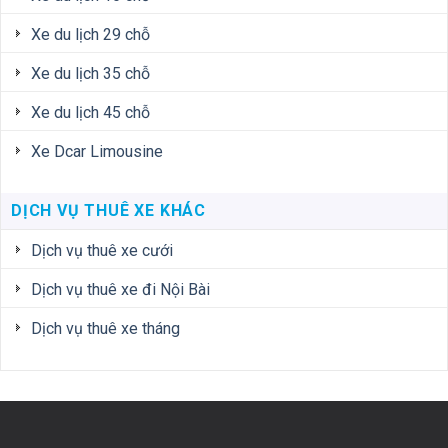
Xe du lịch 29 chỗ
Xe du lịch 35 chỗ
Xe du lịch 45 chỗ
Xe Dcar Limousine
DỊCH VỤ THUÊ XE KHÁC
Dịch vụ thuê xe cưới
Dịch vụ thuê xe đi Nội Bài
Dịch vụ thuê xe tháng