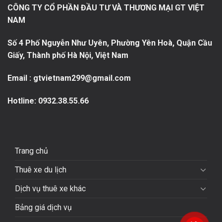
CÔNG TY CỔ PHẦN ĐẦU TƯ VÀ THƯƠNG MẠI GT VIỆT
NAM
Số 4 Phố Nguyễn Như Uyên, Phường Yên Hoà, Quận Cầu
Giấy, Thành phố Hà Nội, Việt Nam
Email : gtvietnam299@gmail.com
Hotline:
0932.38.55.66
Trang chủ
Thuê xe du lịch
Dịch vụ thuê xe khác
Bảng giá dịch vụ