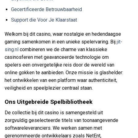
Gecertificeerde Betrouwbaarheid
Support die Voor Je Klaarstaat
Welkom bij dit casino, waar nostalgie en hedendaagse
gaming samenkomen in een unieke spelervaring. Bij
jit-
sing.nl
combineren we de charme van klassieke
casinosferen met geavanceerde technologie om
spelers een onvergetelijke reis door de wereld van
online gokken te aanbieden. Onze missie is glashelder:
het ontwikkelen van een platform waar authenticiteit,
veiligheid en speelplezier centraal staan.
Ons Uitgebreide Spelbibliotheek
De collectie bij dit casino is samengesteld uit
zorgvuldig geselecteerde titels van toonaangevende
softwareleveranciers. We werken samen met
gerenommeerde ontwikkelaars zoals NetEnt,