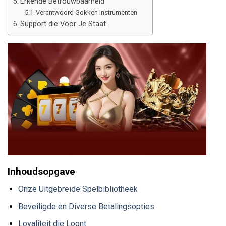
Erkende Betrouwbaarheid
Verantwoord Gokken Instrumenten
Support die Voor Je Staat
Inhoudsopgave
Onze Uitgebreide Spelbibliotheek
Beveiligde en Diverse Betalingsopties
Loyaliteit die Loont