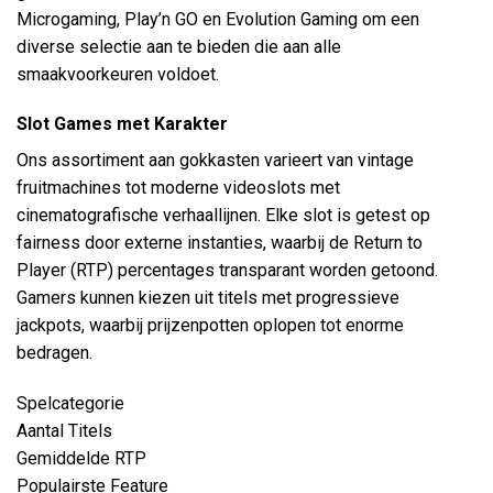
Microgaming, Play’n GO en Evolution Gaming om een
diverse selectie aan te bieden die aan alle
smaakvoorkeuren voldoet.
Slot Games met Karakter
Ons assortiment aan gokkasten varieert van vintage
fruitmachines tot moderne videoslots met
cinematografische verhaallijnen. Elke slot is getest op
fairness door externe instanties, waarbij de Return to
Player (RTP) percentages transparant worden getoond.
Gamers kunnen kiezen uit titels met progressieve
jackpots, waarbij prijzenpotten oplopen tot enorme
bedragen.
Spelcategorie
Aantal Titels
Gemiddelde RTP
Populairste Feature