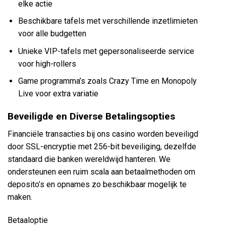
elke actie
Beschikbare tafels met verschillende inzetlimieten
voor alle budgetten
Unieke VIP-tafels met gepersonaliseerde service
voor high-rollers
Game programma’s zoals Crazy Time en Monopoly
Live voor extra variatie
Beveiligde en Diverse Betalingsopties
Financiële transacties bij ons casino worden beveiligd
door SSL-encryptie met 256-bit beveiliging, dezelfde
standaard die banken wereldwijd hanteren. We
ondersteunen een ruim scala aan betaalmethoden om
deposito’s en opnames zo beschikbaar mogelijk te
maken.
Betaaloptie