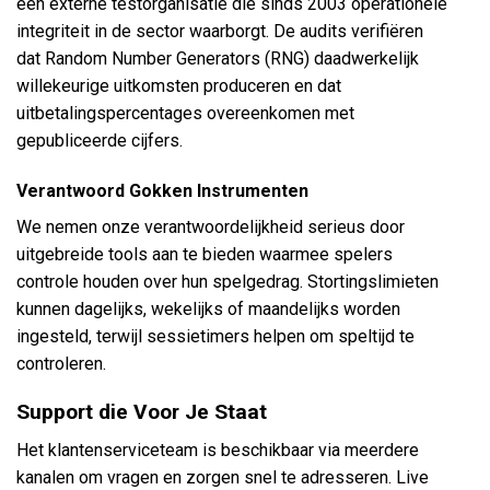
een externe testorganisatie die sinds 2003 operationele
integriteit in de sector waarborgt. De audits verifiëren
dat Random Number Generators (RNG) daadwerkelijk
willekeurige uitkomsten produceren en dat
uitbetalingspercentages overeenkomen met
gepubliceerde cijfers.
Verantwoord Gokken Instrumenten
We nemen onze verantwoordelijkheid serieus door
uitgebreide tools aan te bieden waarmee spelers
controle houden over hun spelgedrag. Stortingslimieten
kunnen dagelijks, wekelijks of maandelijks worden
ingesteld, terwijl sessietimers helpen om speltijd te
controleren.
Support die Voor Je Staat
Het klantenserviceteam is beschikbaar via meerdere
kanalen om vragen en zorgen snel te adresseren. Live