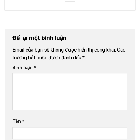
Để lại một bình luận
Email của bạn sẽ không được hiển thị công khai.
Các
trường bắt buộc được đánh dấu
*
Bình luận
*
Tên
*