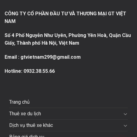
CÔNG TY CỔ PHẦN ĐẦU TƯ VÀ THƯƠNG MẠI GT VIỆT
NAM
Số 4 Phố Nguyễn Như Uyên, Phường Yên Hoà, Quận Cầu
Giấy, Thành phố Hà Nội, Việt Nam
Email : gtvietnam299@gmail.com
Hotline:
0932.38.55.66
Trang chủ
Thuê xe du lịch
Dịch vụ thuê xe khác
Bảng giá dịch vụ