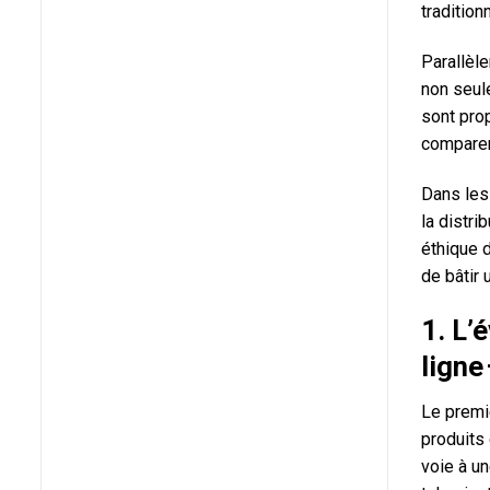
tradition
Parallèl
non seule
sont prop
comparer 
Dans les 
la distri
éthique d
de bâtir 
1. L’
ligne
Le premie
produits
voie à un