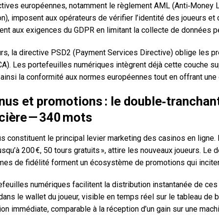
ctives européennes, notamment le règlement AML (Anti‑Money La
n), imposent aux opérateurs de vérifier l’identité des joueurs e
ent aux exigences du GDPR en limitant la collecte de données p
urs, la directive PSD2 (Payment Services Directive) oblige les pre
SCA). Les portefeuilles numériques intègrent déjà cette couche s
ainsi la conformité aux normes européennes tout en offrant une 
nus et promotions : le double‑tranchant 
cière — 340 mots
s constituent le principal levier marketing des casinos en lig
usqu’à 200 €, 50 tours gratuits », attire les nouveaux joueurs. Le 
es de fidélité forment un écosystème de promotions qui incitent
feuilles numériques facilitent la distribution instantanée de ces 
dans le wallet du joueur, visible en temps réel sur le tableau de 
tion immédiate, comparable à la réception d’un gain sur une mach