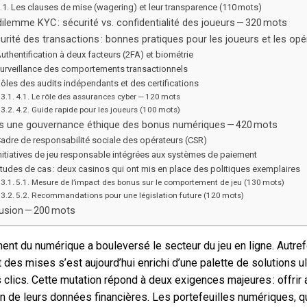
.1. Les clauses de mise (wagering) et leur transparence (110 mots)
 dilemme KYC : sécurité vs. confidentialité des joueurs — 320 mots
curité des transactions : bonnes pratiques pour les joueurs et les op
uthentification à deux facteurs (2FA) et biométrie
urveillance des comportements transactionnels
ôles des audits indépendants et des certifications
4.1. Le rôle des assurances cyber — 120 mots
4.2. Guide rapide pour les joueurs (100 mots)
rs une gouvernance éthique des bonus numériques — 420 mots
adre de responsabilité sociale des opérateurs (CSR)
nitiatives de jeu responsable intégrées aux systèmes de paiement
tudes de cas : deux casinos qui ont mis en place des politiques exemplaires
5.1. Mesure de l’impact des bonus sur le comportement de jeu (130 mots)
5.2. Recommandations pour une législation future (120 mots)
usion — 200 mots
nt du numérique a bouleversé le secteur du jeu en ligne. Autrefo
des mises s’est aujourd’hui enrichi d’une palette de solutions u
clics. Cette mutation répond à deux exigences majeures : offrir a
on de leurs données financières. Les portefeuilles numériques, q