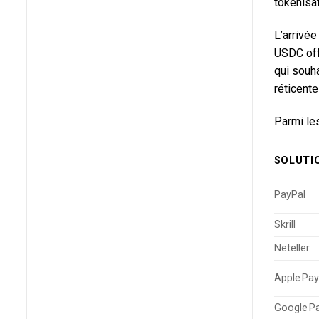
tokenisat
L’arrivé
USDC offr
qui souha
réticente
Parmi les
SOLUTI
PayPal
Skrill
Neteller
Apple Pay
Google P