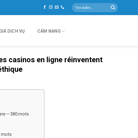
Tìm
kiếm:
GIÁ DỊCH VỤ
CẨM NANG
s casinos en ligne réinventent
éthique
igne — 380 mots
0 mots