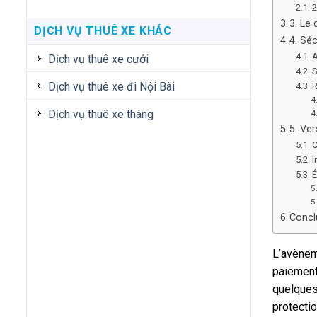
2
3. Le
DỊCH VỤ THUÊ XE KHÁC
4. Sé
A
Dịch vụ thuê xe cưới
S
Dịch vụ thuê xe đi Nội Bài
R
Dịch vụ thuê xe tháng
5. Ve
C
I
É
Concl
L’avèneme
paiement 
quelques 
protecti