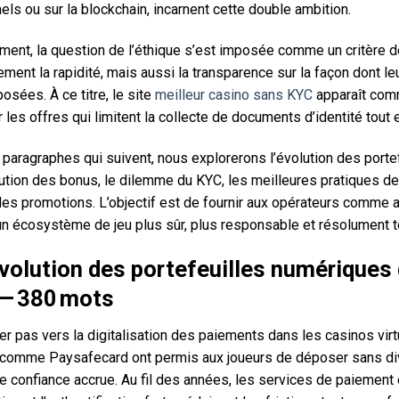
nels ou sur la blockchain, incarnent cette double ambition.
ement, la question de l’éthique s’est imposée comme un critère d
ment la rapidité, mais aussi la transparence sur la façon dont leur
osées. À ce titre, le site
meilleur casino sans KYC
apparaît com
les offres qui limitent la collecte de documents d’identité tout
paragraphes qui suivent, nous explorerons l’évolution des portef
bution des bonus, le dilemme du KYC, les meilleures pratiques de
es promotions. L’objectif est de fournir aux opérateurs comme au
un écosystème de jeu plus sûr, plus responsable et résolument to
évolution des portefeuilles numériques
 — 380 mots
r pas vers la digitalisation des paiements dans les casinos virt
 comme Paysafecard ont permis aux joueurs de déposer sans div
e confiance accrue. Au fil des années, les services de paiement en 