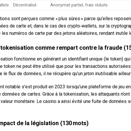
llets
Décentralisé
Anonymat partiel, frais réduits
ions sont perçues comme « plus sûres » parce qu’elles reposent 
es de carte et, dans le cas des crypto‑wallets, sur la cryptograp
les numéros de carte par des jetons aléatoires, rendant inutile 
a tokenisation comme rempart contre la fraude (1
sation fonctionne en générant un identifiant unique (le token) qu
e token ne peut être utilisé que pour les transactions autorisé
e le flux de données, il ne récupère qu’un jeton inutilisable ailleur
nt notable s’est produit en 2023 lorsqu’une plateforme de jeu en 
données de cartes. Grâce à la tokenisation, les attaquants n’ont
valeur monétaire. Le casino a ainsi évité une fuite de données s
impact de la législation (130 mots)