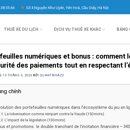
.38.55.66
Số 4 Nguyễn Như Uyên, Yên Hoà, Cầu Giấy, Hà Nội
THUÊ XE DU LỊCH
DỊCH VỤ THUÊ XE KHÁC
BẢNG 
feuilles numériques et bonus : comment le
curité des paiements tout en respectant l’
NG
13 THÁNG 5, 2026
BỞI
QUANTRIHAZO
ung chính
évolution des portefeuilles numériques dans l’écosystème du jeu en l
.1. La tokenisation comme rempart contre la fraude (150 mots)
.2. L’impact de la législation (130 mots)
us et promotions : le double‑tranchant de l’incitation financière — 34