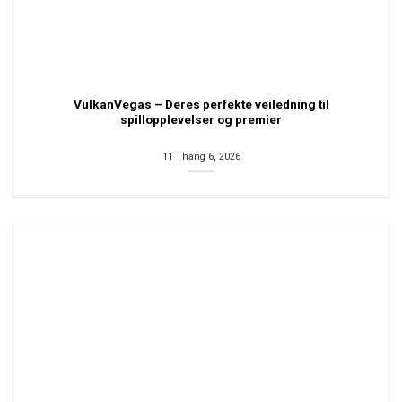
VulkanVegas – Deres perfekte veiledning til
spillopplevelser og premier
11 Tháng 6, 2026