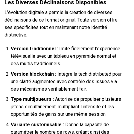
Les Diverses Déclinaisons Disponibles
L’évolution digitale a permis la création de diverses
déclinaisons de ce format original. Toute version offre
ses spécificités tout en maintenant notre identité
distinctive.
Version traditionnel :
Imite fidèlement l’expérience
télévisuelle avec un tableau en pyramide normal et
des multis traditionnels.
Version blockchain :
Intègre la tech distributed pour
une clarté augmentée avec contrôle des issues via
des mécanismes vérifiablement fair.
Type multijoueurs :
Autorise de propulser plusieurs
jetons simultanément, multipliant l’intensité et les
opportunités de gains sur une même session.
Variante customisable :
Donne la capacité de
paramétrer le nombre de rows, créant ainsi des