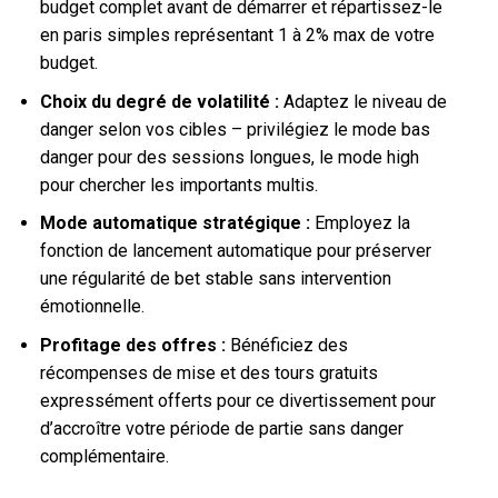
budget complet avant de démarrer et répartissez-le
en paris simples représentant 1 à 2% max de votre
budget.
Choix du degré de volatilité :
Adaptez le niveau de
danger selon vos cibles – privilégiez le mode bas
danger pour des sessions longues, le mode high
pour chercher les importants multis.
Mode automatique stratégique :
Employez la
fonction de lancement automatique pour préserver
une régularité de bet stable sans intervention
émotionnelle.
Profitage des offres :
Bénéficiez des
récompenses de mise et des tours gratuits
expressément offerts pour ce divertissement pour
d’accroître votre période de partie sans danger
complémentaire.