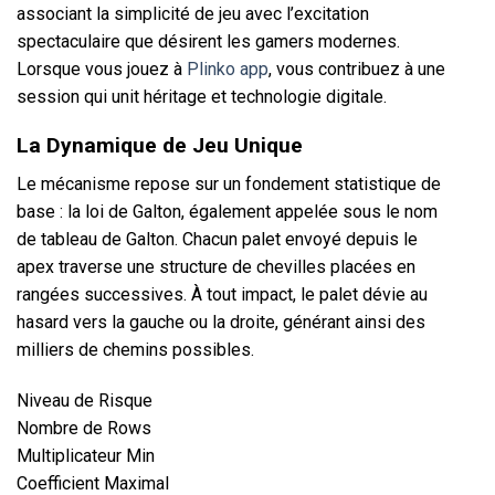
associant la simplicité de jeu avec l’excitation
spectaculaire que désirent les gamers modernes.
Lorsque vous jouez à
Plinko app
, vous contribuez à une
session qui unit héritage et technologie digitale.
La Dynamique de Jeu Unique
Le mécanisme repose sur un fondement statistique de
base : la loi de Galton, également appelée sous le nom
de tableau de Galton. Chacun palet envoyé depuis le
apex traverse une structure de chevilles placées en
rangées successives. À tout impact, le palet dévie au
hasard vers la gauche ou la droite, générant ainsi des
milliers de chemins possibles.
Niveau de Risque
Nombre de Rows
Multiplicateur Min
Coefficient Maximal