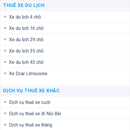
THUÊ XE DU LỊCH
Xe du lịch 4 chỗ
Xe du lịch 16 chỗ
Xe du lịch 29 chỗ
Xe du lịch 35 chỗ
Xe du lịch 45 chỗ
Xe Dcar Limousine
DỊCH VỤ THUÊ XE KHÁC
Dịch vụ thuê xe cưới
Dịch vụ thuê xe đi Nội Bài
Dịch vụ thuê xe tháng