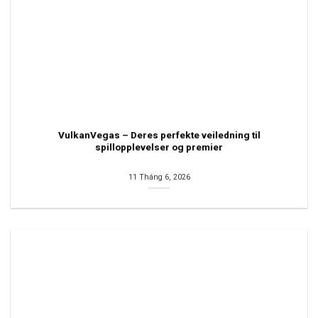
VulkanVegas – Deres perfekte veiledning til
spillopplevelser og premier
11 Tháng 6, 2026