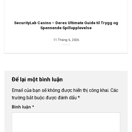
SecurityLab Casino – Deres Ultimate Guide til Trygg og
Spennende Spillopplevelse
11 Tháng 6, 2026
Để lại một bình luận
Email của bạn sẽ không được hiển thị công khai.
Các
trường bắt buộc được đánh dấu
*
Bình luận
*