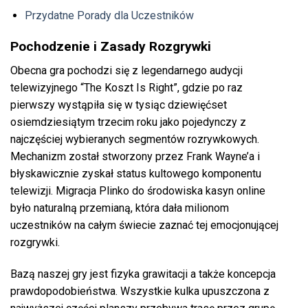
Przydatne Porady dla Uczestników
Pochodzenie i Zasady Rozgrywki
Obecna gra pochodzi się z legendarnego audycji
telewizyjnego “The Koszt Is Right”, gdzie po raz
pierwszy wystąpiła się w tysiąc dziewięćset
osiemdziesiątym trzecim roku jako pojedynczy z
najczęściej wybieranych segmentów rozrywkowych.
Mechanizm został stworzony przez Frank Wayne’a i
błyskawicznie zyskał status kultowego komponentu
telewizji. Migracja Plinko do środowiska kasyn online
było naturalną przemianą, która dała milionom
uczestników na całym świecie zaznać tej emocjonującej
rozgrywki.
Bazą naszej gry jest fizyka grawitacji a także koncepcja
prawdopodobieństwa. Wszystkie kulka upuszczona z