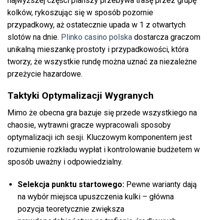
najwyższej części planszy przebywa trasę przez grupę
kolków, rykoszując się w sposób pozornie
przypadkowy, aż ostatecznie upada w 1 z otwartych
slotów na dnie.
Plinko casino polska
dostarcza graczom
unikalną mieszankę prostoty i przypadkowości, która
tworzy, że wszystkie rundę można uznać za niezależne
przeżycie hazardowe.
Taktyki Optymalizacji Wygranych
Mimo że obecna gra bazuje się przede wszystkiego na
chaosie, wytrawni gracze wypracowali sposoby
optymalizacji ich sesji. Kluczowym komponentem jest
rozumienie rozkładu wypłat i kontrolowanie budżetem w
sposób uważny i odpowiedzialny.
Selekcja punktu startowego:
Pewne warianty dają
na wybór miejsca upuszczenia kulki – główna
pozycja teoretycznie zwiększa