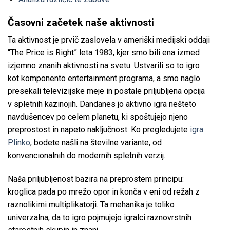
Časovni začetek naše aktivnosti
Ta aktivnost je prvič zaslovela v ameriški medijski oddaji
“The Price is Right” leta 1983, kjer smo bili ena izmed
izjemno znanih aktivnosti na svetu. Ustvarili so to igro
kot komponento entertainment programa, a smo naglo
presekali televizijske meje in postale priljubljena opcija
v spletnih kazinojih. Dandanes jo aktivno igra nešteto
navdušencev po celem planetu, ki spoštujejo njeno
preprostost in napeto naključnost. Ko pregledujete
igra
Plinko
, bodete našli na številne variante, od
konvencionalnih do modernih spletnih verzij.
Naša priljubljenost bazira na preprostem principu:
kroglica pada po mrežo opor in konča v eni od režah z
raznolikimi multiplikatorji. Ta mehanika je toliko
univerzalna, da to igro pojmujejo igralci raznovrstnih