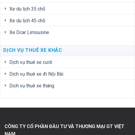
Xe du lịch 35 chỗ
Xe du lịch 45 chỗ
Xe Dcar Limousine
DỊCH VỤ THUÊ XE KHÁC
Dịch vụ thuê xe cưới
Dịch vụ thuê xe đi Nội Bài
Dịch vụ thuê xe tháng
CÔNG TY CỔ PHẦN ĐẦU TƯ VÀ THƯƠNG MẠI GT VIỆT
NAM