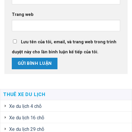
Trang web
Lưu tên của tôi, email, và trang web trong trình
duyệt này cho lần bình luận kế tiếp của tôi.
THUÊ XE DU LỊCH
Xe du lịch 4 chỗ
Xe du lịch 16 chỗ
Xe du lịch 29 chỗ