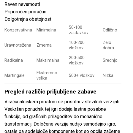
Raven nevarnosti
Priporočen proračun
Dolgotrajna obstojnost
50-100
Konzervativna
Minimalna
Odlično
zastavkov
100-200
Zelo
Uravnotežena
Zmerna
vložkov
dobra
200-500
Radikalna
Maksimalna
Srednjo
vložkov
Ekstremno
Martingale
500+ vložkov
Nizka
velika
Pregled različic priljubljene zabave
V računalniškem prostoru se prisotni v številnih verzijah.
Vsakršen ponudnik tej igri dodaja lastne posebne
funkcije, od grafičnih prilagoditev do mehanično
transformacij. Določene verzije nudijo samodejno igro,
ostale pa sodelujoče komponente kot so opcija začetne