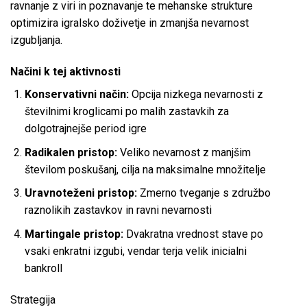
ravnanje z viri in poznavanje te mehanske strukture
optimizira igralsko doživetje in zmanjša nevarnost
izgubljanja.
Načini k tej aktivnosti
Konservativni način:
Opcija nizkega nevarnosti z
številnimi kroglicami po malih zastavkih za
dolgotrajnejše period igre
Radikalen pristop:
Veliko nevarnost z manjšim
številom poskušanj, cilja na maksimalne množitelje
Uravnoteženi pristop:
Zmerno tveganje s združbo
raznolikih zastavkov in ravni nevarnosti
Martingale pristop:
Dvakratna vrednost stave po
vsaki enkratni izgubi, vendar terja velik inicialni
bankroll
Strategija