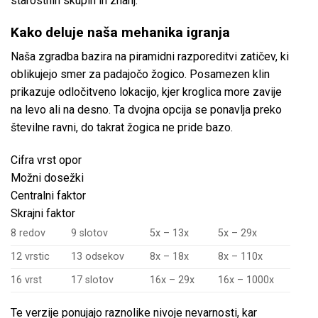
starostnih skupin in znanj.
Kako deluje naša mehanika igranja
Naša zgradba bazira na piramidni razporeditvi zatičev, ki
oblikujejo smer za padajočo žogico. Posamezen klin
prikazuje odločitveno lokacijo, kjer kroglica more zavije
na levo ali na desno. Ta dvojna opcija se ponavlja preko
številne ravni, do takrat žogica ne pride bazo.
Cifra vrst opor
Možni dosežki
Centralni faktor
Skrajni faktor
8 redov
9 slotov
5x – 13x
5x – 29x
12 vrstic
13 odsekov
8x – 18x
8x – 110x
16 vrst
17 slotov
16x – 29x
16x – 1000x
Te verzije ponujajo raznolike nivoje nevarnosti, kar