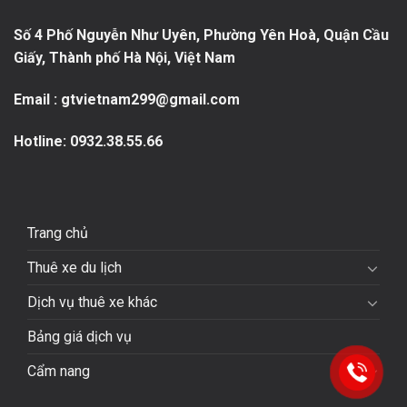
Số 4 Phố Nguyễn Như Uyên, Phường Yên Hoà, Quận Cầu
Giấy, Thành phố Hà Nội, Việt Nam
Email : gtvietnam299@gmail.com
Hotline:
0932.38.55.66
Trang chủ
Thuê xe du lịch
Dịch vụ thuê xe khác
Bảng giá dịch vụ
Cẩm nang