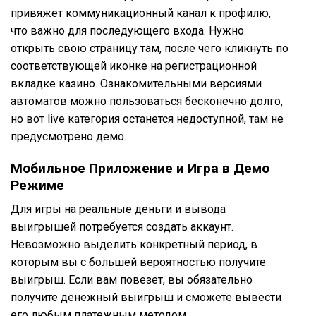
привяжет коммуникационный канал к профилю,
что важно для последующего входа. Нужно
открыть свою страницу там, после чего кликнуть по
соответствующей иконке на регистрационной
вкладке казино. Ознакомительными версиями
автоматов можно пользоваться бесконечно долго,
но вот live категория останется недоступной, там не
предусмотрено демо.
Мобильное Приложение и Игра в Демо
Режиме
Для игры на реальные деньги и вывода
выигрышей потребуется создать аккаунт.
Невозможно выделить конкретный период, в
которым вы с большей вероятностью получите
выигрыш. Если вам повезет, вы обязательно
получите денежный выигрыш и сможете вывести
его любым платежным методом.