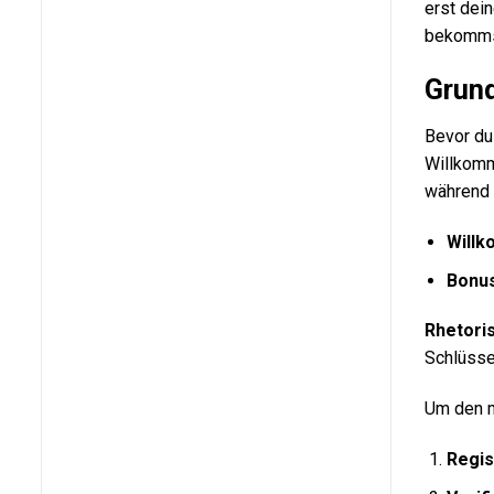
erst dein
bekommst
Grun
Bevor du 
Willkomm
während 
Will
Bonus
Rhetori
Schlüsse
Um den m
Regis