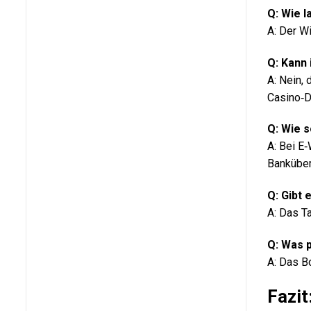
Q: Wie l
A: Der W
Q: Kann
A: Nein,
Casino‑D
Q: Wie s
A: Bei E‑
Banküber
Q: Gibt 
A: Das Ta
Q: Was p
A: Das B
Fazit