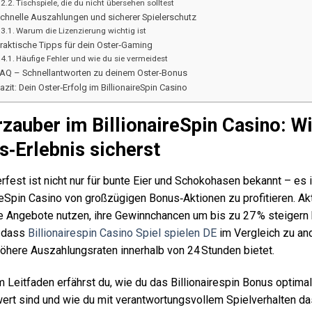
Tischspiele, die du nicht übersehen solltest
chnelle Auszahlungen und sicherer Spielerschutz
Warum die Lizenzierung wichtig ist
raktische Tipps für dein Oster‑Gaming
Häufige Fehler und wie du sie vermeidest
AQ – Schnellantworten zu deinem Oster‑Bonus
azit: Dein Oster‑Erfolg im BillionaireSpin Casino
zauber im BillionaireSpin Casino: W
s‑Erlebnis sicherst
fest ist nicht nur für bunte Eier und Schokohasen bekannt – es i
reSpin Casino von großzügigen Bonus‑Aktionen zu profitieren. Akt
e Angebote nutzen, ihre Gewinnchancen um bis zu 27 % steigern
 dass
Billionairespin Casino Spiel spielen DE
im Vergleich zu an
höhere Auszahlungsraten innerhalb von 24 Stunden bietet.
m Leitfaden erfährst du, wie du das Billionairespin Bonus optima
ert sind und wie du mit verantwortungsvollem Spielverhalten d