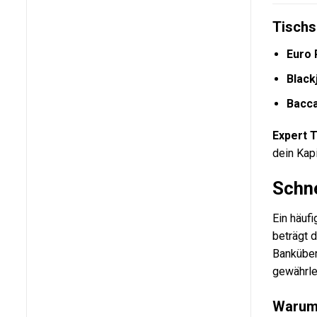
Tischsp
Euro 
Black
Bacca
Expert T
dein Kap
Schne
Ein häuf
beträgt 
Banküber
gewährle
Warum 