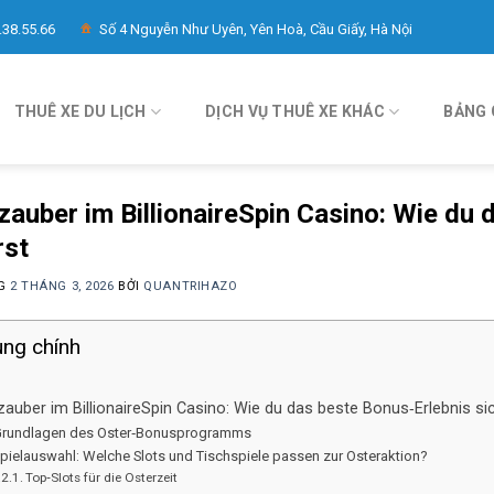
.38.55.66
Số 4 Nguyễn Như Uyên, Yên Hoà, Cầu Giấy, Hà Nội
THUÊ XE DU LỊCH
DỊCH VỤ THUÊ XE KHÁC
BẢNG 
zauber im BillionaireSpin Casino: Wie du 
rst
NG
2 THÁNG 3, 2026
BỞI
QUANTRIHAZO
ung chính
zauber im BillionaireSpin Casino: Wie du das beste Bonus‑Erlebnis si
rundlagen des Oster‑Bonusprogramms
pielauswahl: Welche Slots und Tischspiele passen zur Osteraktion?
Top‑Slots für die Osterzeit