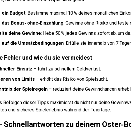
 ein Budget
: Bestimme maximal 10 % deines monatlichen Einko
 das Bonus‑ ohne‑Einzahlung
: Gewinne ohne Risiko und teste 
lte deine Gewinne
: Hebe 50 % jedes Gewinns sofort ab, um da
 auf die Umsatzbedingungen
: Erfülle sie innerhalb von 7 Tag
e Fehler und wie du sie vermeidest
hneller Einsatz
– führt zu schnellem Geldverlust.
ieren von Limits
– erhöht das Risiko von Spielsucht.
ntnis der Spielregeln
– reduziert deine Gewinnchancen erhebl
s Befolgen dieser Tipps maximierst du nicht nur deine Gewinnwah
tes und sicheres Spielerlebnis während der Feiertage.
– Schnellantworten zu deinem Oster‑B