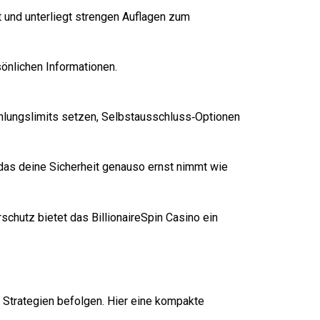
t und unterliegt strengen Auflagen zum
önlichen Informationen.
ahlungslimits setzen, Selbstausschluss‑Optionen
 das deine Sicherheit genauso ernst nimmt wie
chutz bietet das BillionaireSpin Casino ein
 Strategien befolgen. Hier eine kompakte