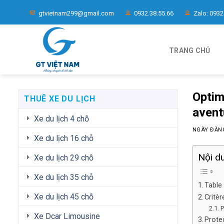
Chuyển
gtvietnam299@gmail.com
0932.38.55.66
Zalo: 0932
đến
nội
dung
TRANG CHỦ
Optim
THUÊ XE DU LỊCH
avent
Xe du lịch 4 chỗ
NGÀY ĐĂ
Xe du lịch 16 chỗ
Nội d
Xe du lịch 29 chỗ
Xe du lịch 35 chỗ
Table
Xe du lịch 45 chỗ
Critè
P
Xe Dcar Limousine
Protec