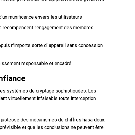
d’un munificence envers les utilisateurs
fs récompensent l’engagement des membres
epuis n’importe sorte d’ appareil sans concession
ertissement responsable et encadré
onfiance
 des systèmes de cryptage sophistiquées. Les
nt virtuellement infaisable toute interception
 la justesse des mécanismes de chiffres hasardeux.
révisible et que les conclusions ne peuvent être