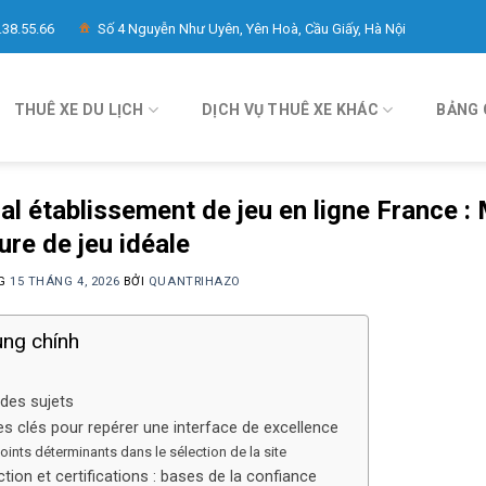
.38.55.66
Số 4 Nguyễn Như Uyên, Yên Hoà, Cầu Giấy, Hà Nội
THUÊ XE DU LỊCH
DỊCH VỤ THUÊ XE KHÁC
BẢNG 
al établissement de jeu en ligne France :
ure de jeu idéale
NG
15 THÁNG 4, 2026
BỞI
QUANTRIHAZO
ung chính
 des sujets
res clés pour repérer une interface de excellence
oints déterminants dans le sélection de la site
tion et certifications : bases de la confiance