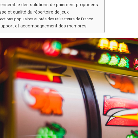
’ensemble des solutions de paiement proposées
se et qualité du répertoire de jeux
ections populaires auprès des utilisateurs de France
support et accompagnement des membres