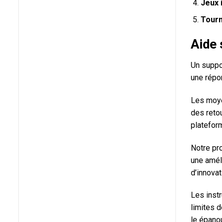
Jeux 
Tour
Aide
Un suppor
une répo
Les moyen
des retou
platefor
Notre pro
une amél
d’innovat
Les instr
limites d
le épan