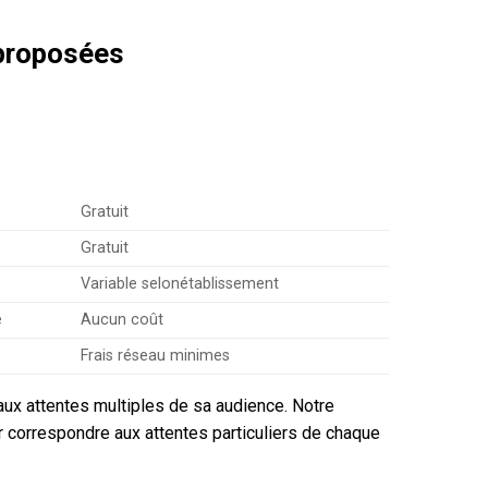
 proposées
Gratuit
Gratuit
Variable selonétablissement
e
Aucun coût
Frais réseau minimes
 aux attentes multiples de sa audience. Notre
 correspondre aux attentes particuliers de chaque