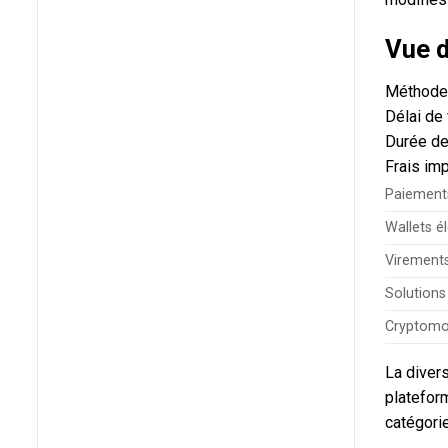
Vue d
Méthode
Délai de
Durée de 
Frais im
Paiement
Wallets é
Virements
Solutions
Cryptomo
La divers
platefor
catégori