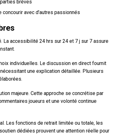
 parties brèves
e concourir avec d’autres passionnés
bres
. La accessibilité 24 hrs sur 24 et 7 j sur 7 assure
nstant.
ix individuelles. Le discussion en direct fournit
nécessitant une explication détaillée. Plusieurs
élaborées.
lution majeure. Cette approche se concrétise par
ommentaires joueurs et une volonté continue
Les fonctions de retrait limitée ou totale, les
soutien dédiées prouvent une attention réelle pour