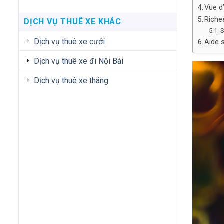
Vue d
Riches
DỊCH VỤ THUÊ XE KHÁC
S
Dịch vụ thuê xe cưới
Aide 
Dịch vụ thuê xe đi Nội Bài
Dịch vụ thuê xe tháng