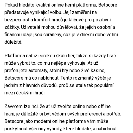
Pokud hledáte kvalitní online herní platformu, Betscore
představuje vynikající volbu. Její zaměření na
bezpečnost a komfort hráčů je klíčové pro pozitivní
zážitky. Uživatelé mohou důvěřovat, že jejich osobní a
finanční údaje jsou chráněny, což je v dnešní době velmi
důležité.
Platforma nabízí širokou škálu her, takže si každý hráč
může vybrat to, co mu nejlépe vyhovuje. Ať už
preferujete automaty, stolní hry nebo živé kasino,
Betscore má co nabídnout. Tento rozmanitý výběr je
jedním z hlavních důvodů, proč se stala tak populární
mezi českými hráči.
Závěrem lze říci, že ať už zvolíte online nebo offline
hraní, je důležité si být vědom svých preferencí a potřeb.
Betscore jako moderní online platforma vám může
poskytnout všechny výhody, které hledáte, a nabídnout