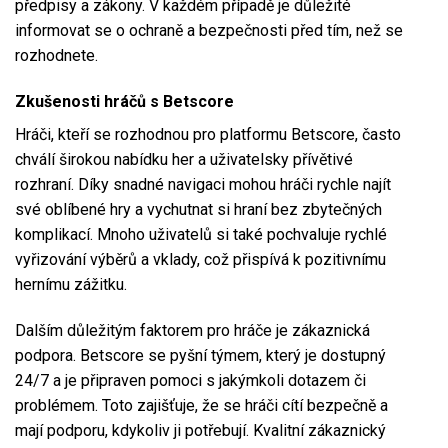
předpisy a zákony. V každém případě je důležité
informovat se o ochraně a bezpečnosti před tím, než se
rozhodnete.
Zkušenosti hráčů s Betscore
Hráči, kteří se rozhodnou pro platformu Betscore, často
chválí širokou nabídku her a uživatelsky přívětivé
rozhraní. Díky snadné navigaci mohou hráči rychle najít
své oblíbené hry a vychutnat si hraní bez zbytečných
komplikací. Mnoho uživatelů si také pochvaluje rychlé
vyřizování výběrů a vklady, což přispívá k pozitivnímu
hernímu zážitku.
Dalším důležitým faktorem pro hráče je zákaznická
podpora. Betscore se pyšní týmem, který je dostupný
24/7 a je připraven pomoci s jakýmkoli dotazem či
problémem. Toto zajišťuje, že se hráči cítí bezpečně a
mají podporu, kdykoliv ji potřebují. Kvalitní zákaznický