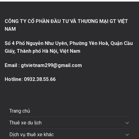
CÔNG TY CỔ PHẦN ĐẦU TƯ VÀ THƯƠNG MẠI GT VIỆT
NAM
Số 4 Phố Nguyễn Như Uyên, Phường Yên Hoà, Quận Cầu
Giấy, Thành phố Hà Nội, Việt Nam
Email : gtvietnam299@gmail.com
Hotline:
0932.38.55.66
Trang chủ
Thuê xe du lịch
Dịch vụ thuê xe khác