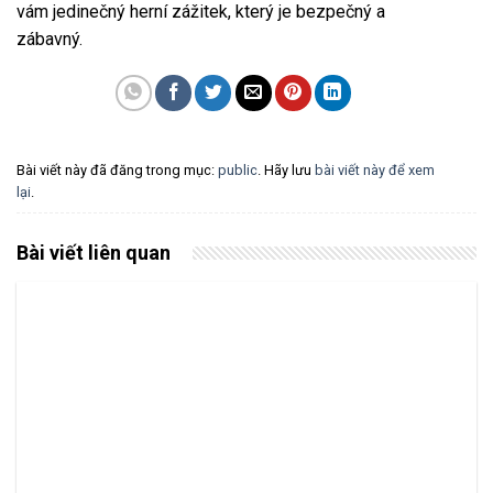
vám jedinečný herní zážitek, který je bezpečný a
zábavný.
Bài viết này đã đăng trong mục:
public
. Hãy lưu
bài viết này để xem
lại
.
Bài viết liên quan