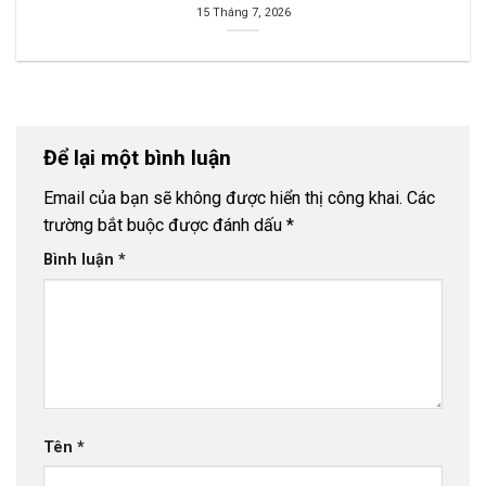
15 Tháng 7, 2026
Để lại một bình luận
Email của bạn sẽ không được hiển thị công khai.
Các
trường bắt buộc được đánh dấu
*
Bình luận
*
Tên
*