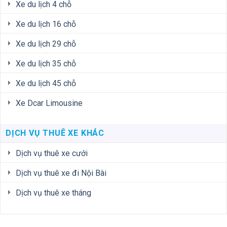
Xe du lịch 4 chỗ
Xe du lịch 16 chỗ
Xe du lịch 29 chỗ
Xe du lịch 35 chỗ
Xe du lịch 45 chỗ
Xe Dcar Limousine
DỊCH VỤ THUÊ XE KHÁC
Dịch vụ thuê xe cưới
Dịch vụ thuê xe đi Nội Bài
Dịch vụ thuê xe tháng