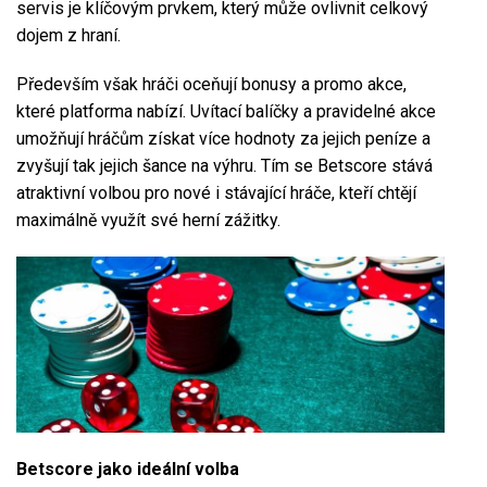
servis je klíčovým prvkem, který může ovlivnit celkový
dojem z hraní.
Především však hráči oceňují bonusy a promo akce,
které platforma nabízí. Uvítací balíčky a pravidelné akce
umožňují hráčům získat více hodnoty za jejich peníze a
zvyšují tak jejich šance na výhru. Tím se Betscore stává
atraktivní volbou pro nové i stávající hráče, kteří chtějí
maximálně využít své herní zážitky.
Betscore jako ideální volba