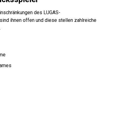
Einschränkungen des LUGAS-
nd ihnen offen und diese stellen zahlreiche
.
eme
 Games