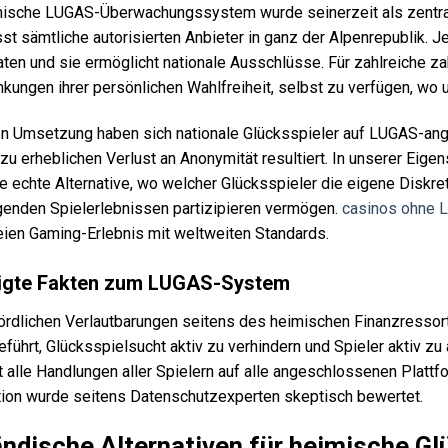
ische LUGAS-Überwachungssystem wurde seinerzeit als zentrale
st sämtliche autorisierten Anbieter in ganz der Alpenrepublik. 
aten und sie ermöglicht nationale Ausschlüsse. Für zahlreiche za
nkungen ihrer persönlichen Wahlfreiheit, selbst zu verfügen, wo
en Umsetzung haben sich nationale Glücksspieler auf LUGAS-ang
u erheblichen Verlust an Anonymität resultiert. In unserer Eigen
e echte Alternative, wo welcher Glücksspieler die eigene Diskre
genden Spielerlebnissen partizipieren vermögen.
casinos ohne 
eien Gaming-Erlebnis mit weltweiten Standards.
igte Fakten zum LUGAS-System
ördlichen Verlautbarungen seitens des heimischen Finanzressor
eführt, Glücksspielsucht aktiv zu verhindern und Spieler aktiv zu
t alle Handlungen aller Spielern auf alle angeschlossenen Platt
ion wurde seitens Datenschutzexperten skeptisch bewertet.
ndische Alternativen für heimische Gl