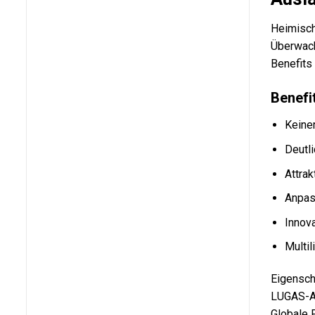
Heimisch
Überwach
Benefits
Benefi
Keine
Deutl
Attra
Anpas
Innov
Multil
Eigensch
LUGAS-A
Globale 