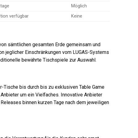
ktage
Möglich
tion verfügbar
Keine
 von sämtlichen gesamten Erde gemeinsam und
ei von jeglicher Einschränkungen vom LUGAS-Systems
ditionelle bewährte Tischspiele zur Auswahl.
-Tische bis durch bis zu exklusiven Table Game
Anbieter um ein Vielfaches. Innovative Anbieter
en Releases binnen kurzen Tage nach dem jeweiligen