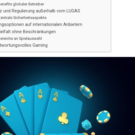
enefits globaler Betreiber
z und Regulierung außerhalb vom LUGAS
entrale Sicherheitsaspekte
ngsoptionen auf internationalen Anbietern
vielfalt ohne Beschränkungen
ereiche an Spielauswahl
twortungsvolles Gaming