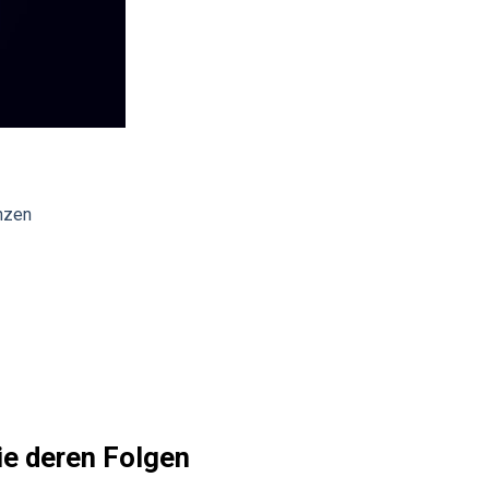
nzen
e deren Folgen