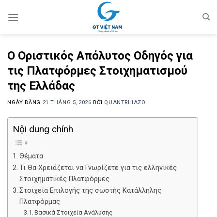
Chuyển
đến
nội
dung
Ο Οριστικός Απόλυτος Οδηγός για
τις Πλατφόρμες Στοιχηματισμού
της Ελλάδας
NGÀY ĐĂNG
21 THÁNG 5, 2026
BỞI
QUANTRIHAZO
Nội dung chính
Θέματα
Τι Θα Χρειάζεται να Γνωρίζετε για τις ελληνικές
Στοιχηματικές Πλατφόρμες
Στοιχεία Επιλογής της σωστής Κατάλληλης
Πλατφόρμας
Βασικά Στοιχεία Ανάλυσης