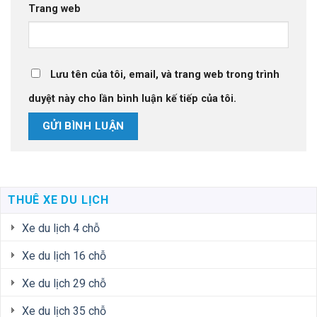
Trang web
Lưu tên của tôi, email, và trang web trong trình
duyệt này cho lần bình luận kế tiếp của tôi.
THUÊ XE DU LỊCH
Xe du lịch 4 chỗ
Xe du lịch 16 chỗ
Xe du lịch 29 chỗ
Xe du lịch 35 chỗ