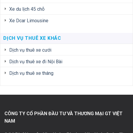
Xe du lịch 45 chỗ
Xe Dcar Limousine
DỊCH VỤ THUÊ XE KHÁC
Dịch vụ thuê xe cưới
Dịch vụ thuê xe đi Nội Bài
Dịch vụ thuê xe tháng
CÔNG TY CỔ PHẦN ĐẦU TƯ VÀ THƯƠNG MẠI GT VIỆT
NAM