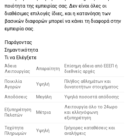
ποιότητα της εμπειρίας σας. Δεν είναι όλες οι
διαθέσιμες επιλογές ίδιες, και η κατανόηση των
βασικών διαφορών μπορεί να κάνει τη διαφορά στην
εμπειρία σας.
Παράγοντας
Σημαντικότητα
Τι να Ελέγξετε
Άδεια
Επίσημη άδεια από ΕΕΕΠ ή
Απαραίτητη
Λειτουργίας
διεθνείς αρχές
Ποικιλία
Πλήθος αθλημάτων και
Υψηλή
Αγορών
δυνατοτήτων στοιχήματος
Αποδόσεις
Μεγάλη
Υψηλά ποσοστά απόδοσης
Λειτουργία όλο το 24ωρο
Εξυπηρέτηση
Μέτρια
και ελληνόφωνη
Πελατών
εξυπηρέτηση
Ταχύτητα
Γρήγορες καταθέσεις και
Υψηλή
Πληρωμών
αναλήψεις