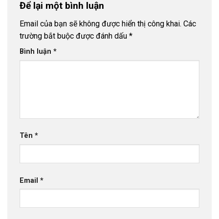
Để lại một bình luận
Email của bạn sẽ không được hiển thị công khai.
Các
trường bắt buộc được đánh dấu
*
Bình luận
*
Tên
*
Email
*