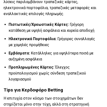
λύσεις περιλαμβάνουν τραπεζικές κάρτες,
ηλεκτρονικά πορτοφόλια, τραπεζικές μεταφορές και
εναλλακτικές επιλογές πληρωμής.
Πιστωτικές/Χρεωστικές Κάρτες:
Γρήγορη
κατάθεση με υψηλή ασφάλεια και ευρεία αποδοχή
Ηλεκτρονικά Πορτοφόλια:
Γρήγορες συναλλαγές
με χαμηλές προμήθειες
Εμβάσματα:
Κατάλληλες για υψηλότερα ποσά με
αυξημένη ασφάλεια
Προπληρωμένες Κάρτες:
Έλεγχος
προϋπολογισμού χωρίς σύνδεση τραπεζικού
λογαριασμού
Tips για Κερδοφόρο Betting
Η επιτυχία στον κόσμο των στοιχημάτων δεν
στηρίζεται μόνο στην τύχη, αλλά στη στρατηγική