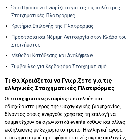
Όσα Πρέπει να Γνωρίζετε για τις τις καλύτερες
Στοιχηματικές Πλατφόρμες
Κριτήρια Επιλογής της Πλατφόρμας
Προστασία και Νόμιμη Λειτουργία στον Κλάδο του
Στοιχήματος
Μέθοδοι Κατάθεσης και Αναλήψεων
Συμβουλές για Κερδοφόρο Στοιχηματισμό
Τι Θα Χρειάζεται να Γνωρίζετε για τις
ελληνικές Στοιχηματικές Πλατφόρμες
Οι
στοιχηματικές εταιρίες
αποτελούν πια
αδιαχώριστο μέρος της ψυχαγωγικής βιομηχανίας,
δίνοντας στους ενεργούς χρήστες τη επιλογή να
συμμετέχουν σε αγωνιστικά events καθώς και άλλες
εκδηλώσεις με ξεχωριστό τρόπο. Η ελληνική αγορά
στοιχηματισμού προσφέρει εκτενές εύρος επιλογών,