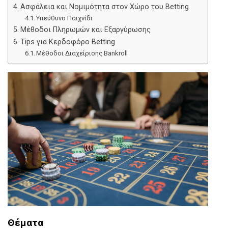
Ασφάλεια και Νομιμότητα στον Χώρο του Betting
Υπεύθυνο Παιχνίδι
Μέθοδοι Πληρωμών και Εξαργύρωσης
Tips για Κερδοφόρο Betting
Μέθοδοι Διαχείρισης Bankroll
Θέματα