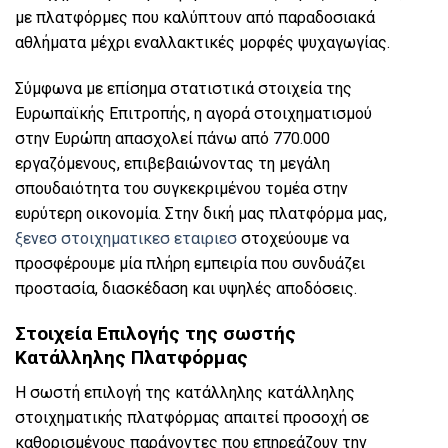
με πλατφόρμες που καλύπτουν από παραδοσιακά
αθλήματα μέχρι εναλλακτικές μορφές ψυχαγωγίας.
Σύμφωνα με επίσημα στατιστικά στοιχεία της
Ευρωπαϊκής Επιτροπής, η αγορά στοιχηματισμού
στην Ευρώπη απασχολεί πάνω από 770.000
εργαζόμενους, επιβεβαιώνοντας τη μεγάλη
σπουδαιότητα του συγκεκριμένου τομέα στην
ευρύτερη οικονομία. Στην δική μας πλατφόρμα μας,
ξενεσ στοιχηματικεσ εταιριεσ
στοχεύουμε να
προσφέρουμε μία πλήρη εμπειρία που συνδυάζει
προστασία, διασκέδαση και υψηλές αποδόσεις.
Στοιχεία Επιλογής της σωστής
Κατάλληλης Πλατφόρμας
Η σωστή επιλογή της κατάλληλης κατάλληλης
στοιχηματικής πλατφόρμας απαιτεί προσοχή σε
καθορισμένους παράγοντες που επηρεάζουν την