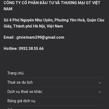
CÔNG TY CỔ PHẦN ĐẦU TƯ VÀ THƯƠNG MẠI GT VIỆT
NAM
Số 4 Phố Nguyễn Như Uyên, Phường Yên Hoà, Quận Cầu
Giấy, Thành phố Hà Nội, Việt Nam
Email : gtvietnam299@gmail.com
Hotline:
0932.38.55.66
Trang chủ
Thuê xe du lịch
Dịch vụ thuê xe khác
Bảng giá dịch vụ