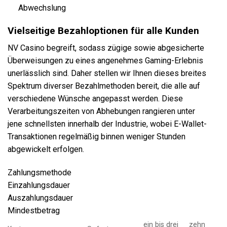
Abwechslung
Vielseitige Bezahloptionen für alle Kunden
NV Casino begreift, sodass zügige sowie abgesicherte
Überweisungen zu eines angenehmes Gaming-Erlebnis
unerlässlich sind. Daher stellen wir Ihnen dieses breites
Spektrum diverser Bezahlmethoden bereit, die alle auf
verschiedene Wünsche angepasst werden. Diese
Verarbeitungszeiten von Abhebungen rangieren unter
jene schnellsten innerhalb der Industrie, wobei E-Wallet-
Transaktionen regelmäßig binnen weniger Stunden
abgewickelt erfolgen.
Zahlungsmethode
Einzahlungsdauer
Auszahlungsdauer
Mindestbetrag
ein bis drei
zehn