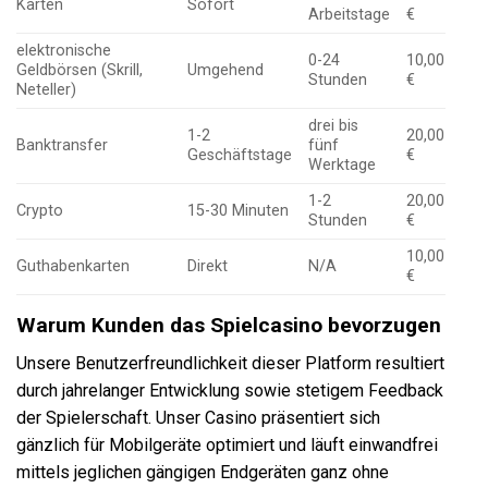
Karten
Sofort
Arbeitstage
€
elektronische
0-24
10,00
Geldbörsen (Skrill,
Umgehend
Stunden
€
Neteller)
drei bis
1-2
20,00
Banktransfer
fünf
Geschäftstage
€
Werktage
1-2
20,00
Crypto
15-30 Minuten
Stunden
€
10,00
Guthabenkarten
Direkt
N/A
€
Warum Kunden das Spielcasino bevorzugen
Unsere Benutzerfreundlichkeit dieser Platform resultiert
durch jahrelanger Entwicklung sowie stetigem Feedback
der Spielerschaft. Unser Casino präsentiert sich
gänzlich für Mobilgeräte optimiert und läuft einwandfrei
mittels jeglichen gängigen Endgeräten ganz ohne