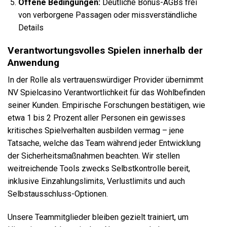
Offene Bedingungen:
Deutliche Bonus-AGBs frei
von verborgene Passagen oder missverständliche
Details
Verantwortungsvolles Spielen innerhalb der
Anwendung
In der Rolle als vertrauenswürdiger Provider übernimmt
NV Spielcasino Verantwortlichkeit für das Wohlbefinden
seiner Kunden. Empirische Forschungen bestätigen, wie
etwa 1 bis 2 Prozent aller Personen ein gewisses
kritisches Spielverhalten ausbilden vermag – jene
Tatsache, welche das Team während jeder Entwicklung
der Sicherheitsmaßnahmen beachten. Wir stellen
weitreichende Tools zwecks Selbstkontrolle bereit,
inklusive Einzahlungslimits, Verlustlimits und auch
Selbstausschluss-Optionen.
Unsere Teammitglieder bleiben gezielt trainiert, um