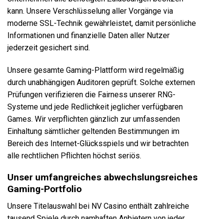
kann. Unsere Verschlüsselung aller Vorgänge via
moderne SSL-Technik gewährleistet, damit persönliche
Informationen und finanzielle Daten aller Nutzer
jederzeit gesichert sind.
Unsere gesamte Gaming-Plattform wird regelmäßig
durch unabhängigen Auditoren geprüft. Solche externen
Prüfungen verifizieren die Fairness unserer RNG-
Systeme und jede Redlichkeit jeglicher verfügbaren
Games. Wir verpflichten gänzlich zur umfassenden
Einhaltung sämtlicher geltenden Bestimmungen im
Bereich des Internet-Glücksspiels und wir betrachten
alle rechtlichen Pflichten höchst seriös.
Unser umfangreiches abwechslungsreiches
Gaming-Portfolio
Unsere Titelauswahl bei NV Casino enthält zahlreiche
tausend Spiele durch namhaften Anbietern von jeder