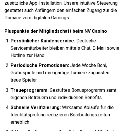
zusätzliche App-Installation. Unsere intuitive Steuerung
gestattet auch Anfängern den einfachen Zugang zur die
Domäne vom digitalen Gamings.
Pluspunkte der Mitgliedschaft beim NV Casino
Persönlicher Kundenservice:
Deutsche
Servicemitarbeiter bleiben mittels Chat, E-Mail sowie
Hotline zur Hand
Periodische Promotionen:
Jede Woche Boni,
Gratisspiele und einzigartige Turniere zugunsten
treue Spieler
Treueprogramm:
Gestuftes Bonusprogramm samt
eigenen Betreuern und individuellen Benefits
Schnelle Verifizierung:
Wirksame Abläufe für die
Identitätsprüfung reduzieren Bearbeitungszeiten
erheblich