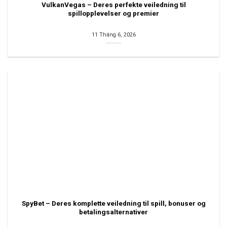
VulkanVegas – Deres perfekte veiledning til
spillopplevelser og premier
11 Tháng 6, 2026
SpyBet – Deres komplette veiledning til spill, bonuser og
betalingsalternativer