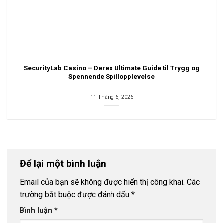
SecurityLab Casino – Deres Ultimate Guide til Trygg og
Spennende Spillopplevelse
11 Tháng 6, 2026
Để lại một bình luận
Email của bạn sẽ không được hiển thị công khai.
Các
trường bắt buộc được đánh dấu
*
Bình luận
*