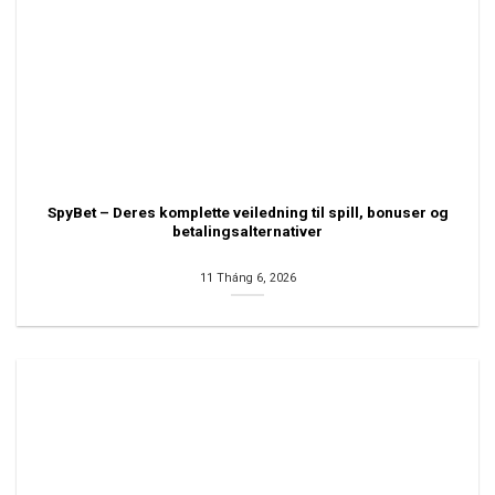
SpyBet – Deres komplette veiledning til spill, bonuser og
betalingsalternativer
11 Tháng 6, 2026