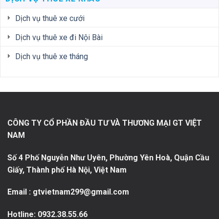
Dịch vụ thuê xe cưới
Dịch vụ thuê xe đi Nội Bài
Dịch vụ thuê xe tháng
CÔNG TY CỔ PHẦN ĐẦU TƯ VÀ THƯƠNG MẠI GT VIỆT
NAM
Số 4 Phố Nguyễn Như Uyên, Phường Yên Hoà, Quận Cầu
Giấy, Thành phố Hà Nội, Việt Nam
Email : gtvietnam299@gmail.com
Hotline:
0932.38.55.66