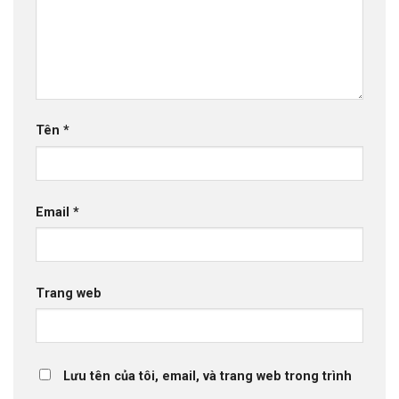
Tên
*
Email
*
Trang web
Lưu tên của tôi, email, và trang web trong trình