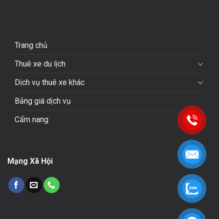
Trang chủ
Thuê xe du lịch
Dịch vụ thuê xe khác
Bảng giá dịch vụ
Cẩm nang
Mạng Xã Hội