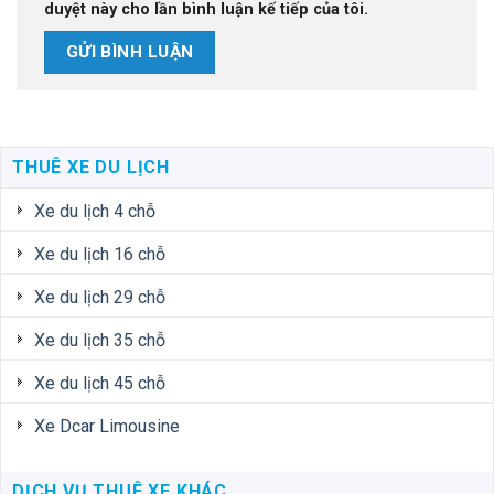
duyệt này cho lần bình luận kế tiếp của tôi.
THUÊ XE DU LỊCH
Xe du lịch 4 chỗ
Xe du lịch 16 chỗ
Xe du lịch 29 chỗ
Xe du lịch 35 chỗ
Xe du lịch 45 chỗ
Xe Dcar Limousine
DỊCH VỤ THUÊ XE KHÁC