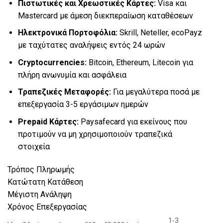
Πιστωτικές και Χρεωστικές Κάρτες:
Visa και
Mastercard με άμεση διεκπεραίωση καταθέσεων
Ηλεκτρονικά Πορτοφόλια:
Skrill, Neteller, ecoPayz
με ταχύτατες αναλήψεις εντός 24 ωρών
Cryptocurrencies:
Bitcoin, Ethereum, Litecoin για
πλήρη ανωνυμία και ασφάλεια
Τραπεζικές Μεταφορές:
Για μεγαλύτερα ποσά με
επεξεργασία 3-5 εργάσιμων ημερών
Prepaid Κάρτες:
Paysafecard για εκείνους που
προτιμούν να μη χρησιμοποιούν τραπεζικά
στοιχεία
Τρόπος Πληρωμής
Κατώτατη Κατάθεση
Μέγιστη Ανάληψη
Χρόνος Επεξεργασίας
1-3