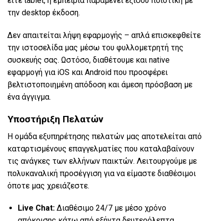
είτε tablet, η εμπειρία παραμένει εξίσου ποιοτική με
την desktop έκδοση.
Δεν απαιτείται λήψη εφαρμογής – απλά επισκεφθείτε
την ιστοσελίδα μας μέσω του φυλλομετρητή της
συσκευής σας. Ωστόσο, διαθέτουμε και native
εφαρμογή για iOS και Android που προσφέρει
βελτιστοποιημένη απόδοση και άμεση πρόσβαση με
ένα άγγιγμα.
Υποστήριξη Πελατών
Η ομάδα εξυπηρέτησης πελατών μας αποτελείται από
καταρτισμένους επαγγελματίες που καταλαβαίνουν
τις ανάγκες των ελλήνων παικτών. Λειτουργούμε με
πολυκαναλική προσέγγιση για να είμαστε διαθέσιμοι
όποτε μας χρειάζεστε.
Live Chat:
Διαθέσιμο 24/7 με μέσο χρόνο
απόκρισης κάτω από εξήντα δευτερόλεπτα