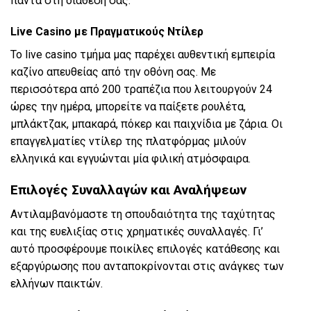
πάντα στη διάθεσή σας.
Live Casino με Πραγματικούς Ντίλερ
Το live casino τμήμα μας παρέχει αυθεντική εμπειρία
καζίνο απευθείας από την οθόνη σας. Με
περισσότερα από 200 τραπέζια που λειτουργούν 24
ώρες την ημέρα, μπορείτε να παίξετε ρουλέτα,
μπλάκτζακ, μπακαρά, πόκερ και παιχνίδια με ζάρια. Οι
επαγγελματίες ντίλερ της πλατφόρμας μιλούν
ελληνικά και εγγυώνται μία φιλική ατμόσφαιρα.
Επιλογές Συναλλαγών και Αναλήψεων
Αντιλαμβανόμαστε τη σπουδαιότητα της ταχύτητας
και της ευελιξίας στις χρηματικές συναλλαγές. Γι’
αυτό προσφέρουμε ποικίλες επιλογές κατάθεσης και
εξαργύρωσης που ανταποκρίνονται στις ανάγκες των
ελλήνων παικτών.