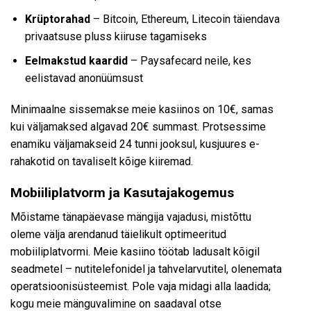
Krüptorahad
– Bitcoin, Ethereum, Litecoin täiendava
privaatsuse pluss kiiruse tagamiseks
Eelmakstud kaardid
– Paysafecard neile, kes
eelistavad anonüümsust
Minimaalne sissemakse meie kasiinos on 10€, samas
kui väljamaksed algavad 20€ summast. Protsessime
enamiku väljamakseid 24 tunni jooksul, kusjuures e-
rahakotid on tavaliselt kõige kiiremad.
Mobiiliplatvorm ja Kasutajakogemus
Mõistame tänapäevase mängija vajadusi, mistõttu
oleme välja arendanud täielikult optimeeritud
mobiiliplatvormi. Meie kasiino töötab ladusalt kõigil
seadmetel – nutitelefonidel ja tahvelarvutitel, olenemata
operatsioonisüsteemist. Pole vaja midagi alla laadida;
kogu meie mänguvalimine on saadaval otse