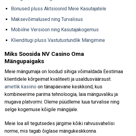
Bonused pluss Aktsioonid Meie Kasutajatele
Maksevõimalused ning Turvalisus
Mobiilne Versioon ning Kasutajakogemus
Klienditugi pluss Vastutustundlik Mängimine
Miks Soosida NV Casino Oma
Mängupaigaks
Meie mängumaja on loodud sihiga võimaldada Eestimaa
klientidele kõrgeimat kvaliteeti ja usaldusväärsust.
ametlik kasiino
on tänapäevane keskkond, kus
kombineerime parima tehnoloogia, laia mänguvaliku ja
mugava platvormi. Oleme püüdleme luua turvalise ning
selge kogemuse kõigile mängijale.
Meie loa all tegutsedes järgime kõiki rahvusvahelisi
norme, mis tagab õiglase mängukeskkonna.