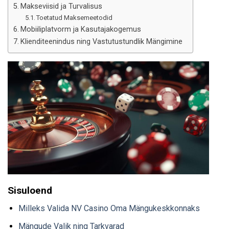
Makseviisid ja Turvalisus
Toetatud Maksemeetodid
Mobiiliplatvorm ja Kasutajakogemus
Klienditeenindus ning Vastutustundlik Mängimine
Sisuloend
Milleks Valida NV Casino Oma Mängukeskkonnaks
Mängude Valik ning Tarkvarad