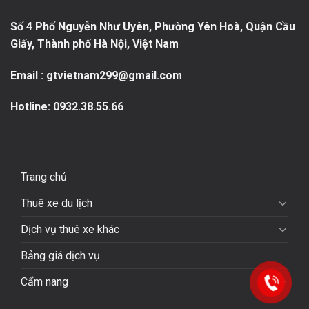
Số 4 Phố Nguyễn Như Uyên, Phường Yên Hoà, Quận Cầu
Giấy, Thành phố Hà Nội, Việt Nam
Email : gtvietnam299@gmail.com
Hotline:
0932.38.55.66
Trang chủ
Thuê xe du lịch
Dịch vụ thuê xe khác
Bảng giá dịch vụ
Cẩm nang