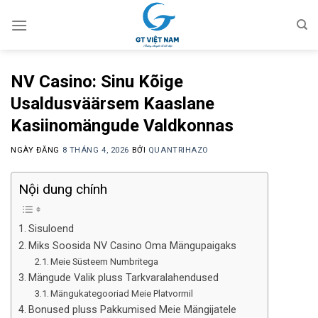
Chuyển
đến
nội
dung
NV Casino: Sinu Kõige
Usaldusväärsem Kaaslane
Kasiinomängude Valdkonnas
NGÀY ĐĂNG
8 THÁNG 4, 2026
BỞI
QUANTRIHAZO
Nội dung chính
Sisuloend
Miks Soosida NV Casino Oma Mängupaigaks
Meie Süsteem Numbritega
Mängude Valik pluss Tarkvaralahendused
Mängukategooriad Meie Platvormil
Bonused pluss Pakkumised Meie Mängijatele