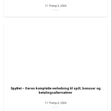
11 Tháng 6, 2026
SpyBet – Deres komplette veiledning til spill, bonuser og
betalingsalternativer
11 Tháng 6, 2026