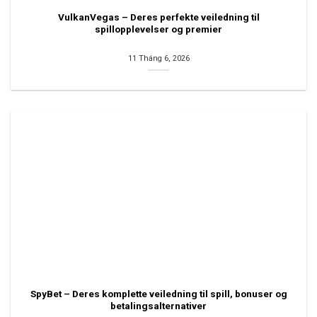
VulkanVegas – Deres perfekte veiledning til
spillopplevelser og premier
11 Tháng 6, 2026
SpyBet – Deres komplette veiledning til spill, bonuser og
betalingsalternativer