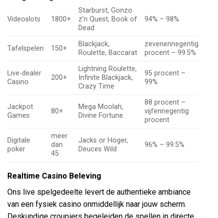
Starburst, Gonzo
Videoslots
1800+
z’n Quest, Book of
94% – 98%
Dead
Blackjack,
zevenennegentig
Tafelspelen
150+
Roulette, Baccarat
procent – 99.5%
Lightning Roulette,
Live-dealer
95 procent –
200+
Infinite Blackjack,
Casino
99%
Crazy Time
88 procent –
Jackpot
Mega Moolah,
80+
vijfennegentig
Games
Divine Fortune
procent
meer
Digitale
Jacks or Hoger,
dan
96% – 99.5%
poker
Deuces Wild
45
Realtime Casino Beleving
Ons live spelgedeelte levert de authentieke ambiance
van een fysiek casino onmiddellijk naar jouw scherm.
Deskundige croupiers begeleiden de spellen in directe