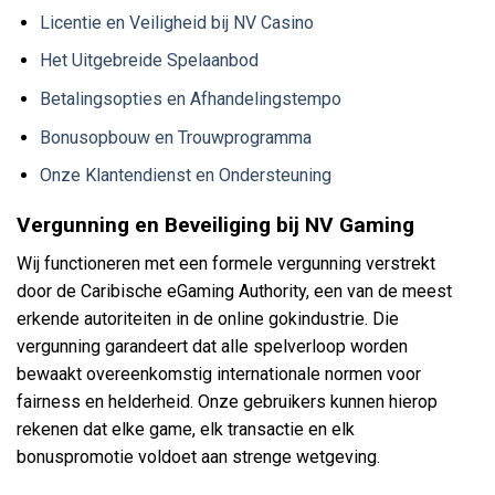
Licentie en Veiligheid bij NV Casino
Het Uitgebreide Spelaanbod
Betalingsopties en Afhandelingstempo
Bonusopbouw en Trouwprogramma
Onze Klantendienst en Ondersteuning
Vergunning en Beveiliging bij NV Gaming
Wij functioneren met een formele vergunning verstrekt
door de Caribische eGaming Authority, een van de meest
erkende autoriteiten in de online gokindustrie. Die
vergunning garandeert dat alle spelverloop worden
bewaakt overeenkomstig internationale normen voor
fairness en helderheid. Onze gebruikers kunnen hierop
rekenen dat elke game, elk transactie en elk
bonuspromotie voldoet aan strenge wetgeving.