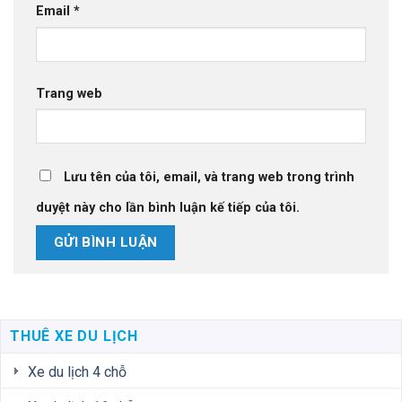
Email
*
Trang web
Lưu tên của tôi, email, và trang web trong trình
duyệt này cho lần bình luận kế tiếp của tôi.
THUÊ XE DU LỊCH
Xe du lịch 4 chỗ