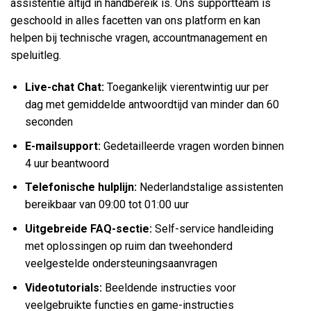
assistentie altijd in handbereik is. Ons supportteam is
geschoold in alles facetten van ons platform en kan
helpen bij technische vragen, accountmanagement en
speluitleg.
Live-chat Chat:
Toegankelijk vierentwintig uur per
dag met gemiddelde antwoordtijd van minder dan 60
seconden
E-mailsupport:
Gedetailleerde vragen worden binnen
4 uur beantwoord
Telefonische hulplijn:
Nederlandstalige assistenten
bereikbaar van 09:00 tot 01:00 uur
Uitgebreide FAQ-sectie:
Self-service handleiding
met oplossingen op ruim dan tweehonderd
veelgestelde ondersteuningsaanvragen
Videotutorials:
Beeldende instructies voor
veelgebruikte functies en game-instructies