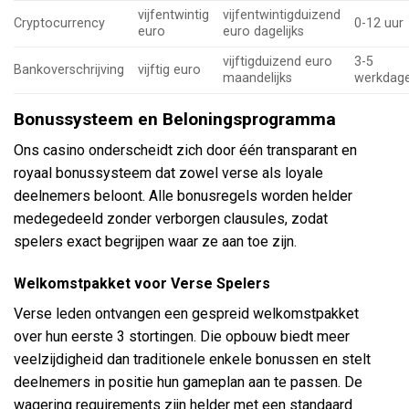
vijfentwintig
vijfentwintigduizend
Cryptocurrency
0-12 uur
euro
euro dagelijks
vijftigduizend euro
3-5
Bankoverschrijving
vijftig euro
maandelijks
werkdag
Bonussysteem en Beloningsprogramma
Ons casino onderscheidt zich door één transparant en
royaal bonussysteem dat zowel verse als loyale
deelnemers beloont. Alle bonusregels worden helder
medegedeeld zonder verborgen clausules, zodat
spelers exact begrijpen waar ze aan toe zijn.
Welkomstpakket voor Verse Spelers
Verse leden ontvangen een gespreid welkomstpakket
over hun eerste 3 stortingen. Die opbouw biedt meer
veelzijdigheid dan traditionele enkele bonussen en stelt
deelnemers in positie hun gameplan aan te passen. De
wagering requirements zijn helder met een standaard