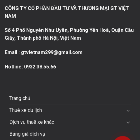
CÔNG TY CỔ PHẦN ĐẦU TƯ VÀ THƯƠNG MẠI GT VIỆT
NAM
Số 4 Phố Nguyễn Như Uyên, Phường Yên Hoà, Quận Cầu
Giấy, Thành phố Hà Nội, Việt Nam
Email : gtvietnam299@gmail.com
Hotline:
0932.38.55.66
Trang chủ
Thuê xe du lịch
Dịch vụ thuê xe khác
Bảng giá dịch vụ