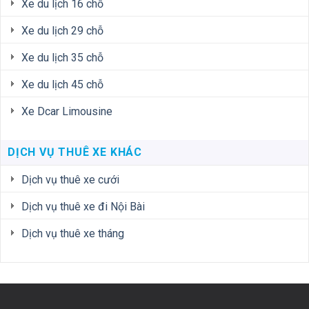
Xe du lịch 16 chỗ
Xe du lịch 29 chỗ
Xe du lịch 35 chỗ
Xe du lịch 45 chỗ
Xe Dcar Limousine
DỊCH VỤ THUÊ XE KHÁC
Dịch vụ thuê xe cưới
Dịch vụ thuê xe đi Nội Bài
Dịch vụ thuê xe tháng