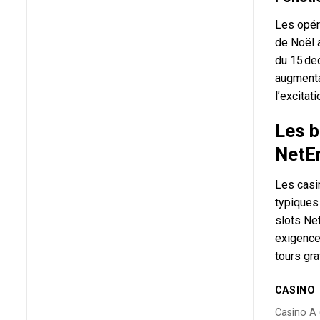
Les opér
de Noël a
du 15 de
augmenta
l’excitat
Les b
NetE
Les casin
typiques 
slots Net
exigence
tours gra
CASINO
Casino A 