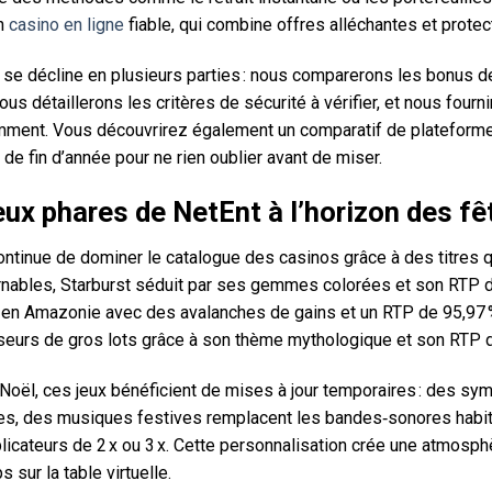
un
casino en ligne
fiable, qui combine offres alléchantes et prote
 se décline en plusieurs parties : nous comparerons les bonus d
ous détaillerons les critères de sécurité à vérifier, et nous fou
emment. Vous découvrirez également un comparatif de plateforme
 de fin d’année pour ne rien oublier avant de miser.
eux phares de NetEnt à l’horizon des f
ontinue de dominer le catalogue des casinos grâce à des titres q
rnables, Starburst séduit par ses gemmes colorées et son RTP d
en Amazonie avec des avalanches de gains et un RTP de 95,97 %. D
seurs de gros lots grâce à son thème mythologique et son RTP d
Noël, ces jeux bénéficient de mises à jour temporaires : des sy
es, des musiques festives remplacent les bandes‑sonores habitu
licateurs de 2 x ou 3 x. Cette personnalisation crée une atmosphè
 sur la table virtuelle.