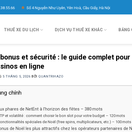
.38.55.66
Số 4 Nguyễn Như Uyên, Yên Hoà, Cầu Giấy, Hà Nội
THUÊ XE DU LỊCH
DỊCH VỤ THUÊ XE KHÁC
BẢNG 
 bonus et sécurité : le guide complet pour
asinos en ligne
NG
5 THÁNG 5, 2026
BỞI
QUANTRIHAZO
ung chính
eux phares de NetEnt à l’horizon des fêtes – 380 mots
TP et volatilité : comment choisir le bon slot pour votre budget – 120 mots
onctionnalités spéciales de Noël (free spins, multiplicateurs, etc.) – 100 mots
onus de Noël les plus attractifs chez les opérateurs partenaires de