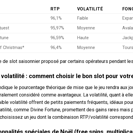
RTP
VOLATILITÉ
FON
96,1%
Faible
Expan
Quest
95,97%
Moyenne
Avala
rtune
96,59%
Haute
Jackp
f Christmas*
96,4%
Moyenne
Tours
 de slot saisonnier proposé par certains opérateurs pendant les
volatilité : comment choisir le bon slot pour vot
dique le pourcentage théorique de mise que le jeu rendra aux jou
alement considéré comme avantageux. La volatilité, quant à elle,
aible volatilité offrent de petits paiements fréquents, idéaux po
atilité, comme Divine Fortune, promettent des gains rares mais 
 choisissez un jeu dont la combinaison RTP/volatilité correspond 
nnalités spéciales de Noël (free spins, multiplica