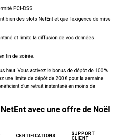
formité PCI‑DSS.
ont bien des slots NetEnt et que l’exigence de mise
tantané et limite la diffusion de vos données
en fin de soirée.
us haut. Vous activez le bonus de dépôt de 100 %
z une limite de dépôt de 200 € pour la semaine.
énéficiant d’un retrait instantané en moins de
NetEnt avec une offre de Noël
SUPPORT
T
CERTIFICATIONS
CLIENT