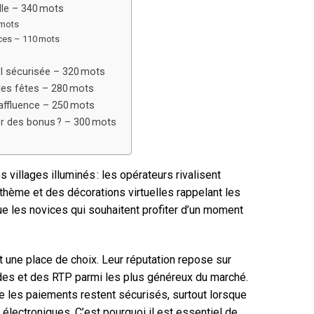
ille – 340 mots
 mots
nces – 110 mots
l sécurisée – 320 mots
 les fêtes – 280 mots
e affluence – 250 mots
ter des bonus ? – 300 mots
 villages illuminés : les opérateurs rivalisent
thème et des décorations virtuelles rappelant les
que les novices qui souhaitent profiter d’un moment
une place de choix. Leur réputation repose sur
ides et des RTP parmi les plus généreux du marché.
que les paiements restent sécurisés, surtout lorsque
 électroniques. C’est pourquoi il est essentiel de