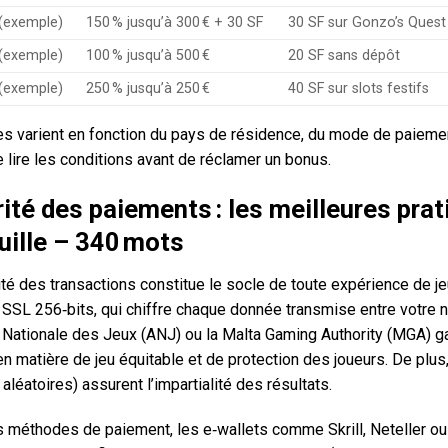
(exemple)
150 % jusqu’à 300 € + 30 SF
30 SF sur Gonzo’s Quest
(exemple)
100 % jusqu’à 500 €
20 SF sans dépôt
(exemple)
250 % jusqu’à 250 €
40 SF sur slots festifs
s varient en fonction du pays de résidence, du mode de paiement 
e lire les conditions avant de réclamer un bonus.
ité des paiements : les meilleures prati
uille – 340 mots
té des transactions constitue le socle de toute expérience de je
SSL 256‑bits, qui chiffre chaque donnée transmise entre votre na
té Nationale des Jeux (ANJ) ou la Malta Gaming Authority (MGA) 
en matière de jeu équitable et de protection des joueurs. De plus
léatoires) assurent l’impartialité des résultats.
 méthodes de paiement, les e‑wallets comme Skrill, Neteller ou 