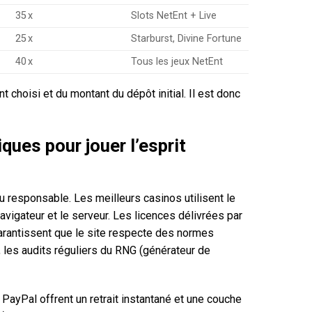
35 x
Slots NetEnt + Live
25 x
Starburst, Divine Fortune
40 x
Tous les jeux NetEnt
choisi et du montant du dépôt initial. Il est donc
ques pour jouer l’esprit
u responsable. Les meilleurs casinos utilisent le
vigateur et le serveur. Les licences délivrées par
garantissent que le site respecte des normes
, les audits réguliers du RNG (générateur de
PayPal offrent un retrait instantané et une couche