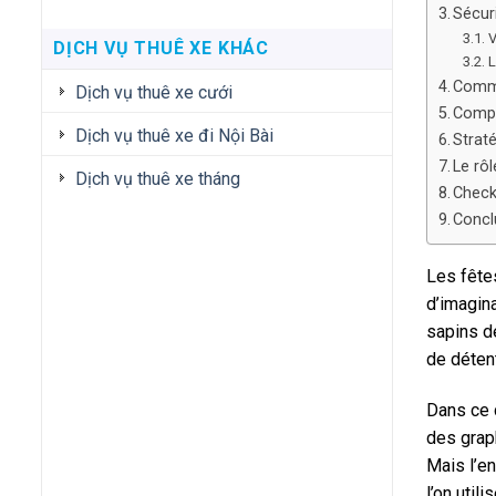
Sécuri
V
DỊCH VỤ THUÊ XE KHÁC
L
Comme
Dịch vụ thuê xe cưới
Compa
Dịch vụ thuê xe đi Nội Bài
Strat
Le rôl
Dịch vụ thuê xe tháng
Checkl
Concl
Les fêtes
d’imagina
sapins de
de détent
Dans ce 
des grap
Mais l’en
l’on util