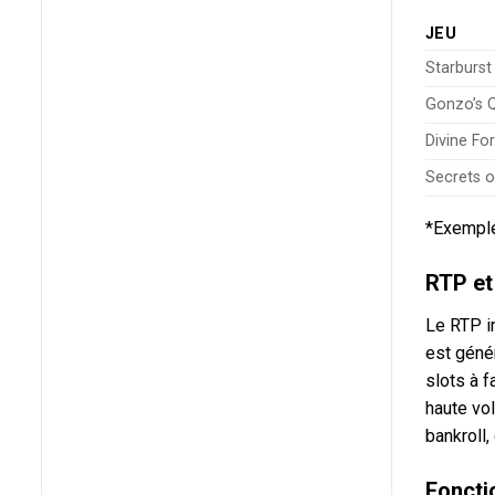
JEU
Starburst
Gonzo’s 
Divine Fo
Secrets o
*Exemple
RTP et 
Le RTP in
est génér
slots à f
haute vol
bankroll,
Fonctio