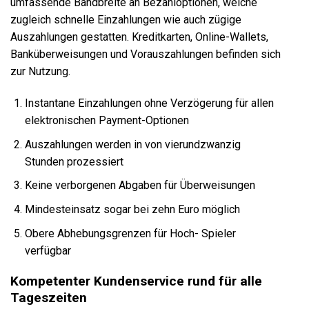
umfassende Bandbreite an Bezahloptionen, welche
zugleich schnelle Einzahlungen wie auch zügige
Auszahlungen gestatten. Kreditkarten, Online-Wallets,
Banküberweisungen und Vorauszahlungen befinden sich
zur Nutzung.
Instantane Einzahlungen ohne Verzögerung für allen
elektronischen Payment-Optionen
Auszahlungen werden in von vierundzwanzig
Stunden prozessiert
Keine verborgenen Abgaben für Überweisungen
Mindesteinsatz sogar bei zehn Euro möglich
Obere Abhebungsgrenzen für Hoch- Spieler
verfügbar
Kompetenter Kundenservice rund für alle
Tageszeiten