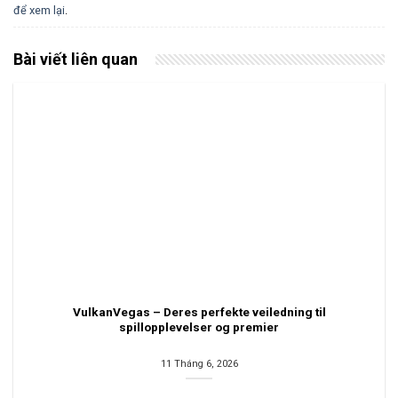
để xem lại
.
Bài viết liên quan
VulkanVegas – Deres perfekte veiledning til
spillopplevelser og premier
11 Tháng 6, 2026