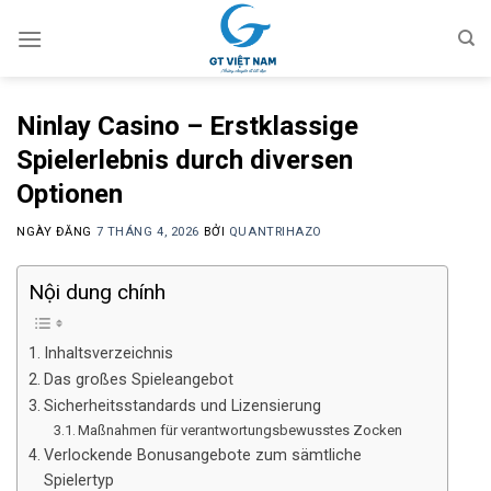
Chuyển
đến
nội
dung
Ninlay Casino – Erstklassige
Spielerlebnis durch diversen
Optionen
NGÀY ĐĂNG
7 THÁNG 4, 2026
BỞI
QUANTRIHAZO
Nội dung chính
Inhaltsverzeichnis
Das großes Spieleangebot
Sicherheitsstandards und Lizensierung
Maßnahmen für verantwortungsbewusstes Zocken
Verlockende Bonusangebote zum sämtliche
Spielertyp