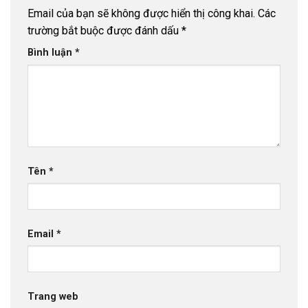
Email của bạn sẽ không được hiển thị công khai.
Các
trường bắt buộc được đánh dấu
*
Bình luận
*
Tên
*
Email
*
Trang web