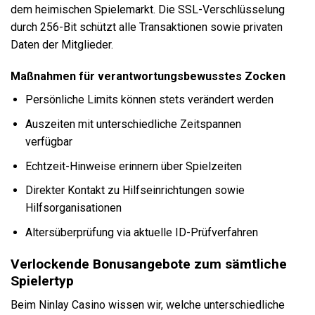
dem heimischen Spielemarkt. Die SSL-Verschlüsselung
durch 256-Bit schützt alle Transaktionen sowie privaten
Daten der Mitglieder.
Maßnahmen für verantwortungsbewusstes Zocken
Persönliche Limits können stets verändert werden
Auszeiten mit unterschiedliche Zeitspannen
verfügbar
Echtzeit-Hinweise erinnern über Spielzeiten
Direkter Kontakt zu Hilfseinrichtungen sowie
Hilfsorganisationen
Altersüberprüfung via aktuelle ID-Prüfverfahren
Verlockende Bonusangebote zum sämtliche
Spielertyp
Beim Ninlay Casino wissen wir, welche unterschiedliche