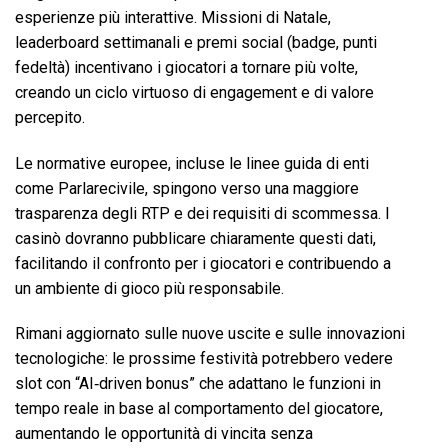
esperienze più interattive. Missioni di Natale,
leaderboard settimanali e premi social (badge, punti
fedeltà) incentivano i giocatori a tornare più volte,
creando un ciclo virtuoso di engagement e di valore
percepito.
Le normative europee, incluse le linee guida di enti
come Parlarecivile, spingono verso una maggiore
trasparenza degli RTP e dei requisiti di scommessa. I
casinò dovranno pubblicare chiaramente questi dati,
facilitando il confronto per i giocatori e contribuendo a
un ambiente di gioco più responsabile.
Rimani aggiornato sulle nuove uscite e sulle innovazioni
tecnologiche: le prossime festività potrebbero vedere
slot con “AI‑driven bonus” che adattano le funzioni in
tempo reale in base al comportamento del giocatore,
aumentando le opportunità di vincita senza