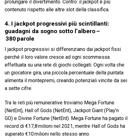
prolungare il divertimento. Contro: il jackpot è più
contenuto rispetto alle altre slot della classifica.
4. I jackpot progressivi più scintillanti:
guadagni da sogno sotto l’albero –
380 parole
I jackpot progressivi si differenziano dai jackpot fissi
perché il loro valore cresce ad ogni scommessa
effettuata su una rete di giochi collegati. Ogni volta che
un giocatore gira, una piccola percentuale della puntata
alimenta il montepremi, creando potenziali vincite da sei
a sette cifre.
Tra le reti più remunerative troviamo Mega Fortune
(NetEnt), Hall of Gods (NetEnt), Jackpot Giant (Play’n
GO) e Divine Fortune (NetEnt). Mega Fortune ha pagato il
record di €17,8 milioni nel 2021, mentre Hall of Gods ha
superato €10 milioni nello stesso anno.