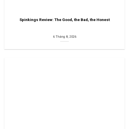
Spinkings Review: The Good, the Bad, the Honest
6 Tháng 8, 2026