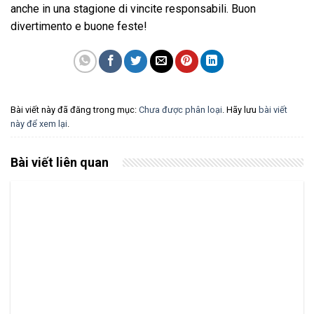
anche in una stagione di vincite responsabili. Buon
divertimento e buone feste!
Bài viết này đã đăng trong mục:
Chưa được phân loại
. Hãy lưu
bài viết
này để xem lại
.
Bài viết liên quan