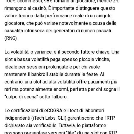
100 € scommessi, 98 € tornano al giocatore, mentre 2 €
rimangono al casinò. È importante distinguere questo
valore teorico dalla performance reale di un singolo
giocatore, che può variare notevolmente a causa della
casualità intrinseca dei generatori di numeri casuali
(RNG).
La volatilità, o variance, è il secondo fattore chiave. Una
slot a bassa volatilità paga spesso piccole vincite,
ideale per sessioni prolungate e per chi vuole
mantenere il bankroll stabile durante le feste. Al
contrario, una slot ad alta volatilità offre pagamenti più
rari ma potenzialmente enormi, perfetta per chi sogna il
“colpo di scena” sotto l’albero.
Le certificazioni di eCOGRA e i test di laboratori
indipendenti (iTech Labs, GLI) garantiscono che l’RTP
dichiarato sia verificabile. Tuttavia, le piattaforme
possono presentare versioni “lite” di una slot con RTP