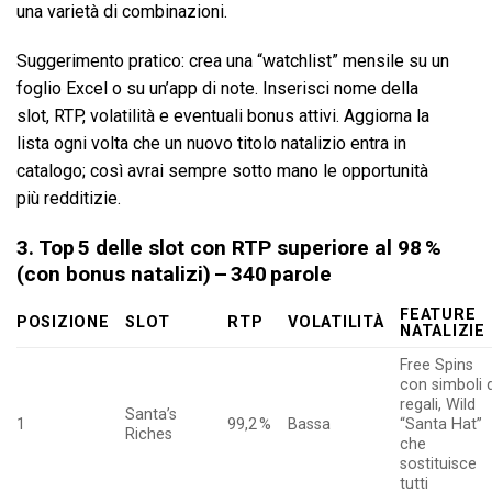
una varietà di combinazioni.
Suggerimento pratico: crea una “watchlist” mensile su un
foglio Excel o su un’app di note. Inserisci nome della
slot, RTP, volatilità e eventuali bonus attivi. Aggiorna la
lista ogni volta che un nuovo titolo natalizio entra in
catalogo; così avrai sempre sotto mano le opportunità
più redditizie.
3. Top 5 delle slot con RTP superiore al 98 %
(con bonus natalizi) – 340 parole
FEATURE
POSIZIONE
SLOT
RTP
VOLATILITÀ
NATALIZIE
Free Spins
con simboli d
regali, Wild
Santa’s
1
99,2 %
Bassa
“Santa Hat”
Riches
che
sostituisce
tutti