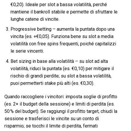
€0,20). Ideale per slot a bassa volatilità, perché
mantiene il bankroll stabile e permette di sfruttare le
lunghe catene di vincite.
Progressive betting – aumenta la puntata dopo una
vincita (es. +€0,05). Funziona bene su slot a media
volatilità con free spins frequenti, poiché capitalizzi
le serie vincenti.
Bet sizing in base alla volatilità – su slot ad alta
volatilità, riduci la puntata (es. €0,10) per mitigare il
rischio di grandi perdite; su slot a bassa volatilità,
puoi permetterti stake più alti (es. €0,30).
Quando raccogliere i vincitori: imposta soglie di profitto
(es. 2× il budget della sessione) e limiti di perdita (es.
50 % del budget). Se raggiungi il profitto target, chiudi la
sessione e trasferisci le vincite su un conto di
risparmio; se tocchi il limite di perdita, fermati