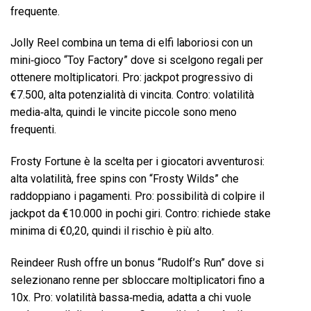
frequente.
Jolly Reel combina un tema di elfi laboriosi con un
mini‑gioco “Toy Factory” dove si scelgono regali per
ottenere moltiplicatori. Pro: jackpot progressivo di
€7.500, alta potenzialità di vincita. Contro: volatilità
media‑alta, quindi le vincite piccole sono meno
frequenti.
Frosty Fortune è la scelta per i giocatori avventurosi:
alta volatilità, free spins con “Frosty Wilds” che
raddoppiano i pagamenti. Pro: possibilità di colpire il
jackpot da €10.000 in pochi giri. Contro: richiede stake
minima di €0,20, quindi il rischio è più alto.
Reindeer Rush offre un bonus “Rudolf’s Run” dove si
selezionano renne per sbloccare moltiplicatori fino a
10x. Pro: volatilità bassa‑media, adatta a chi vuole