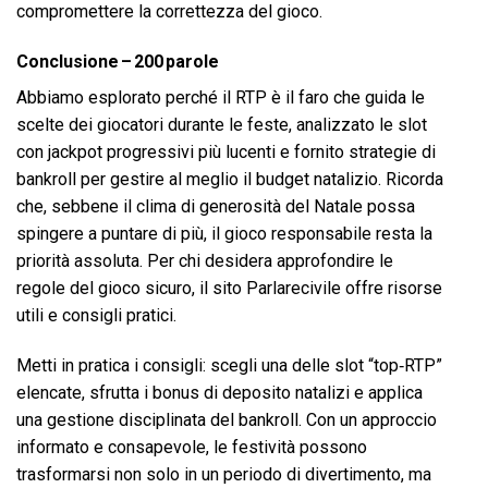
compromettere la correttezza del gioco.
Conclusione – 200 parole
Abbiamo esplorato perché il RTP è il faro che guida le
scelte dei giocatori durante le feste, analizzato le slot
con jackpot progressivi più lucenti e fornito strategie di
bankroll per gestire al meglio il budget natalizio. Ricorda
che, sebbene il clima di generosità del Natale possa
spingere a puntare di più, il gioco responsabile resta la
priorità assoluta. Per chi desidera approfondire le
regole del gioco sicuro, il sito Parlarecivile offre risorse
utili e consigli pratici.
Metti in pratica i consigli: scegli una delle slot “top‑RTP”
elencate, sfrutta i bonus di deposito natalizi e applica
una gestione disciplinata del bankroll. Con un approccio
informato e consapevole, le festività possono
trasformarsi non solo in un periodo di divertimento, ma