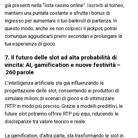
già presenti nella “lista casino online”. Iscriviti al torneo,
mantieni una puntata costante e sfrutta i bonus di
ingresso per aumentare il tuo bankroll di partenza. In
questo modo, anche se non colpisci il jackpot, potrai
comunque aggiudicarti premi secondari e prolungare la
tua esperienza di gioco.
7. Il futuro delle slot ad alta probabilità di
vincita: AI, gamification e nuove festività –
260 parole
L’intelligenza artificiale sta già influenzando la
progettazione delle slot, consentendo ai produttori di
simulare milioni di scenari di gioco e di ottimizzare
l’RTP in modo più preciso. Grazie a modelli predittivi, le
future slot potranno offrire RTP più equi, riducendo le
discrepanze tra valore teorico e reale.
La gamification, d’altra parte, sta trasformando le slot in