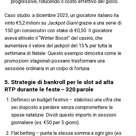
progressive, riducendo il costo effettivo del gioco.
Caso studio: a dicembre 2023, un giocatore italiano ha
vinto €5,2 milioni su
Jackpot Giant
grazie a una serie di
150 giri consecutivi con stake di €0,50. Il giocatore
aveva attivato il “Winter Boost” del casinò, che
aumentava il valore del jackpot del 15 % per tutta la
settimana di Natale. Questo esempio dimostra come le
promozioni stagionali possano trasformare una
sessione ordinaria in un colpo di fortuna.
5. Strategie di bankroll per le slot ad alta
RTP durante le feste – 320 parole
Definisci un budget festivo – stabilisci una cifra che
sei disposto a perdere senza compromettere le
spese natalizie. Dividi questo importo in sessioni
giornaliere (es. €50 per 5 giorni).
Flat betting – punta la stessa somma a ogni giro (es.