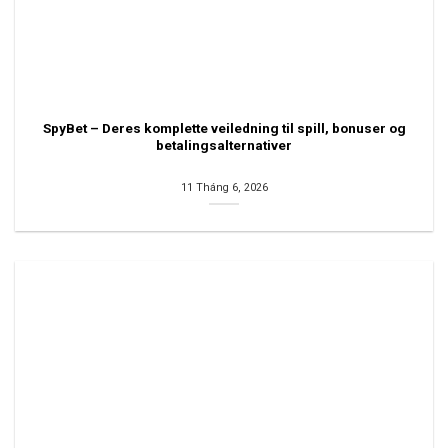
SpyBet – Deres komplette veiledning til spill, bonuser og
betalingsalternativer
11 Tháng 6, 2026