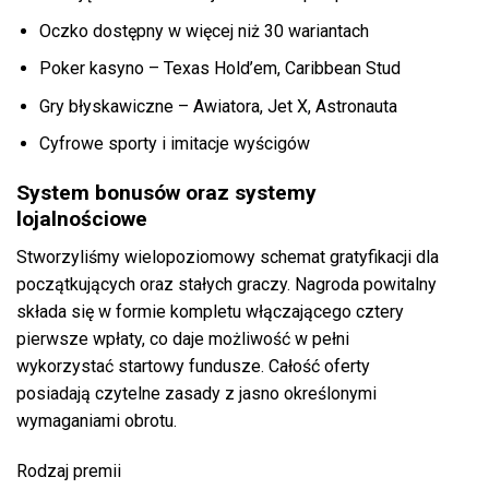
Oczko dostępny w więcej niż 30 wariantach
Poker kasyno – Texas Hold’em, Caribbean Stud
Gry błyskawiczne – Awiatora, Jet X, Astronauta
Cyfrowe sporty i imitacje wyścigów
System bonusów oraz systemy
lojalnościowe
Stworzyliśmy wielopoziomowy schemat gratyfikacji dla
początkujących oraz stałych graczy. Nagroda powitalny
składa się w formie kompletu włączającego cztery
pierwsze wpłaty, co daje możliwość w pełni
wykorzystać startowy fundusze. Całość oferty
posiadają czytelne zasady z jasno określonymi
wymaganiami obrotu.
Rodzaj premii