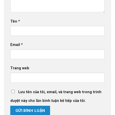
Tên
*
Email
*
Trang web
Lưu tên của tôi, email, và trang web trong trình
duyệt này cho lần bình luận kế tiếp của tôi.