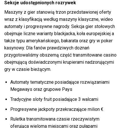
Sekcje udostępnionych rozrywek
Maszyny z gier stanowią trzon przedstawionej oferty
wraz z klasyfikacją według maszyny klasyczne, wideo
automaty i progresywne nagrody. Sekcja gier stołowych
obejmuje liczne warianty blackjacka, koła europejskiej a
także typu amerykańskiego, bakarata oraz gry w poker
kasynowy. Dla fanów prawdziwych doznań
przygotowaliśmy obszerną część transmitowane casino
obejmującą doświadczonymi krupierami nadzorującymi
gry w czasie bieżącym.
Automaty tematyczne posiadające rozwiązaniami
Megaways oraz grupowe Pays
Tradycyjne sloty fruit posiadające 3 walcami
Progresywne jackpoty przekraczające milion €
Ruletka transmitowana czasie rzeczywistym
oferująca wieloma miejscami oraz pułapami