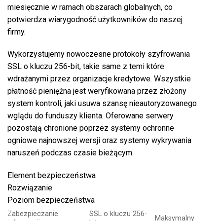
miesięcznie w ramach obszarach globalnych, co
potwierdza wiarygodność użytkowników do naszej
firmy.
Wykorzystujemy nowoczesne protokoły szyfrowania
SSL o kluczu 256-bit, takie same z temi które
wdrażanymi przez organizacje kredytowe. Wszystkie
płatność pieniężna jest weryfikowana przez złożony
system kontroli, jaki usuwa szansę nieautoryzowanego
wglądu do funduszy klienta. Oferowane serwery
pozostają chronione poprzez systemy ochronne
ogniowe najnowszej wersji oraz systemy wykrywania
naruszeń podczas czasie bieżącym.
Element bezpieczeństwa
Rozwiązanie
Poziom bezpieczeństwa
Zabezpieczanie
SSL o kluczu 256-
Maksymalny