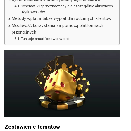
Schemat VIP przeznaczony dla szczególnie aktywnych
użytkowników
Metody wpłat a także wypłat dla rodzimych klientów
Możliwość korzystania za pomocą platformach
przenośnych
Funkcje smartfonowej wersji
Zestawienie tematów