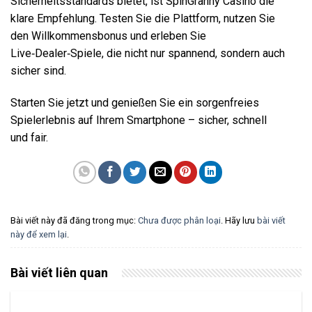
Sicherheitsstandards bietet, ist SpinGranny Casino die
klare Empfehlung. Testen Sie die Plattform, nutzen Sie
den Willkommensbonus und erleben Sie
Live‑Dealer‑Spiele, die nicht nur spannend, sondern auch
sicher sind.
Starten Sie jetzt und genießen Sie ein sorgenfreies
Spielerlebnis auf Ihrem Smartphone – sicher, schnell
und fair.
Bài viết này đã đăng trong mục:
Chưa được phân loại
. Hãy lưu
bài viết
này để xem lại
.
Bài viết liên quan