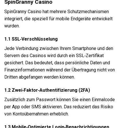
SpinGranny Casino
SpinGranny Casino hat mehrere Schutzmechanismen
integriert, die speziell für mobile Endgeräte entwickelt
wurden.
1.1 SSL‑Verschlüsselung
Jede Verbindung zwischen Ihrem Smartphone und den
Servern des Casinos wird durch ein SSL‑Zertifikat
gesichert. Das bedeutet, dass persönliche Daten und
Finanzinformationen während der Übertragung nicht von
Dritten abgefangen werden können.
1.2 Zwei‑Faktor‑Authentifizierung (2FA)
Zusätzlich zum Passwort können Sie einen Einmalcode
per App oder SMS aktivieren. Das reduziert das Risiko
von Kontoübernahmen erheblich.
1.3 Mobile‑Optimierte Login‑Benachrichtigungen