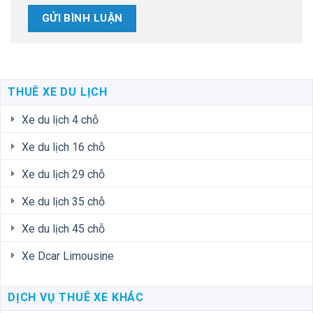
THUÊ XE DU LỊCH
Xe du lịch 4 chỗ
Xe du lịch 16 chỗ
Xe du lịch 29 chỗ
Xe du lịch 35 chỗ
Xe du lịch 45 chỗ
Xe Dcar Limousine
DỊCH VỤ THUÊ XE KHÁC