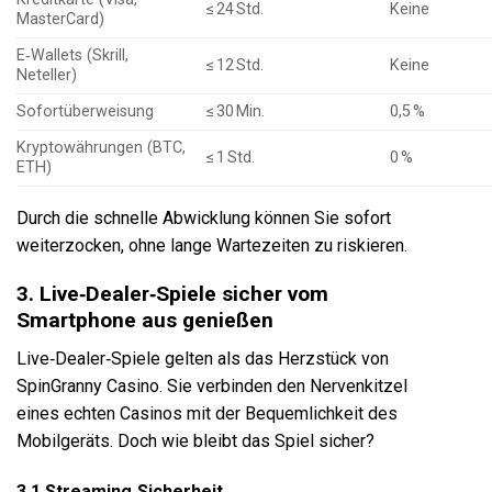
≤ 24 Std.
Keine
MasterCard)
E‑Wallets (Skrill,
≤ 12 Std.
Keine
Neteller)
Sofortüberweisung
≤ 30 Min.
0,5 %
Kryptowährungen (BTC,
≤ 1 Std.
0 %
ETH)
Durch die schnelle Abwicklung können Sie sofort
weiterzocken, ohne lange Wartezeiten zu riskieren.
3. Live‑Dealer‑Spiele sicher vom
Smartphone aus genießen
Live‑Dealer‑Spiele gelten als das Herzstück von
SpinGranny Casino. Sie verbinden den Nervenkitzel
eines echten Casinos mit der Bequemlichkeit des
Mobilgeräts. Doch wie bleibt das Spiel sicher?
3.1 Streaming‑Sicherheit