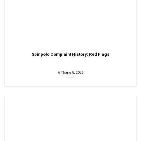
Spinpolo Complaint History: Red Flags
6 Tháng 8, 2026