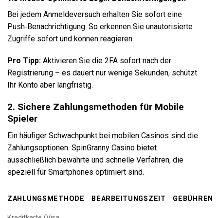
Bei jedem Anmeldeversuch erhalten Sie sofort eine
Push‑Benachrichtigung. So erkennen Sie unautorisierte
Zugriffe sofort und können reagieren.
Pro Tipp:
Aktivieren Sie die 2FA sofort nach der
Registrierung – es dauert nur wenige Sekunden, schützt
Ihr Konto aber langfristig.
2. Sichere Zahlungsmethoden für Mobile
Spieler
Ein häufiger Schwachpunkt bei mobilen Casinos sind die
Zahlungsoptionen. SpinGranny Casino bietet
ausschließlich bewährte und schnelle Verfahren, die
speziell für Smartphones optimiert sind.
ZAHLUNGSMETHODE
BEARBEITUNGSZEIT
GEBÜHREN
Kreditkarte (Visa,