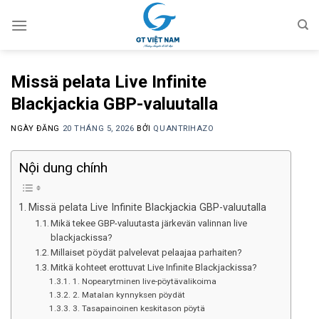
Chuyển
đến
nội
dung
Missä pelata Live Infinite
Blackjackia GBP-valuutalla
NGÀY ĐĂNG
20 THÁNG 5, 2026
BỞI
QUANTRIHAZO
Nội dung chính
Missä pelata Live Infinite Blackjackia GBP-valuutalla
Mikä tekee GBP-valuutasta järkevän valinnan live
blackjackissa?
Millaiset pöydät palvelevat pelaajaa parhaiten?
Mitkä kohteet erottuvat Live Infinite Blackjackissa?
1. Nopearytminen live-pöytävalikoima
2. Matalan kynnyksen pöydät
3. Tasapainoinen keskitason pöytä