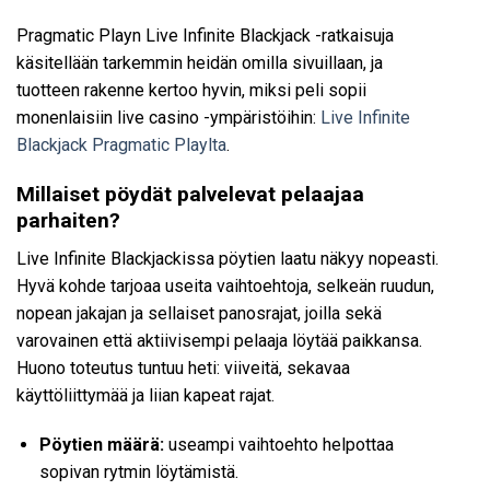
Pragmatic Playn Live Infinite Blackjack -ratkaisuja
käsitellään tarkemmin heidän omilla sivuillaan, ja
tuotteen rakenne kertoo hyvin, miksi peli sopii
monenlaisiin live casino -ympäristöihin:
Live Infinite
Blackjack Pragmatic Playlta
.
Millaiset pöydät palvelevat pelaajaa
parhaiten?
Live Infinite Blackjackissa pöytien laatu näkyy nopeasti.
Hyvä kohde tarjoaa useita vaihtoehtoja, selkeän ruudun,
nopean jakajan ja sellaiset panosrajat, joilla sekä
varovainen että aktiivisempi pelaaja löytää paikkansa.
Huono toteutus tuntuu heti: viiveitä, sekavaa
käyttöliittymää ja liian kapeat rajat.
Pöytien määrä:
useampi vaihtoehto helpottaa
sopivan rytmin löytämistä.