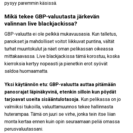
pysyy paremmin käsissä.
Mikä tekee GBP-valuutasta järkevän
valinnan live blackjackissa?
GBP-valuutta ei ole pelkkä mukavuusasia. Kun talletus,
panokset ja mahdolliset voitot liikkuvat puntina, vältät
turhat muuntokulut ja näet oman pelikassan oikeassa
mittakaavassa. Live blackjackissa tämä korostuu, koska
kierroksia kertyy nopeasti ja pienetkin erot syövät
saldoa huomaamatta.
Yksi käytännön etu: GBP-valuutta auttaa pitämään
panosrajat läpinäkyvinä, etenkin silloin kun pöydät
tarjoavat useita sisääntulotasoja.
Kun pelikassa on jo
valmiiksi tiukoilla, valuuttamuunnos tekee hallinnasta
huterampaa. Tämä on juuri se virhe, jonka tein itse liian
monta kertaa ennen kuin opin seuraamaan peliä omassa
perusvaluutassani.