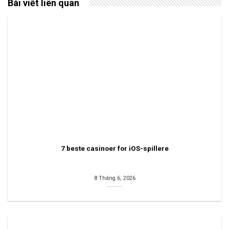
Bài viết liên quan
7 beste casinoer for iOS-spillere
8 Tháng 6, 2026