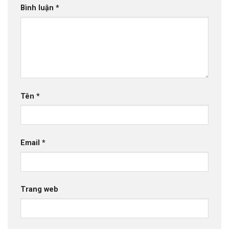
Bình luận
*
Tên
*
Email
*
Trang web