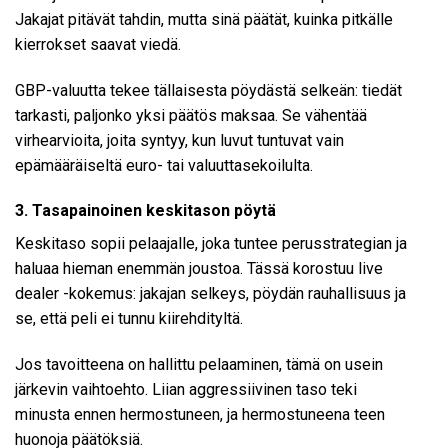
Jakajat pitävät tahdin, mutta sinä päätät, kuinka pitkälle
kierrokset saavat viedä.
GBP-valuutta tekee tällaisesta pöydästä selkeän: tiedät
tarkasti, paljonko yksi päätös maksaa. Se vähentää
virhearvioita, joita syntyy, kun luvut tuntuvat vain
epämääräiseltä euro- tai valuuttasekoilulta.
3. Tasapainoinen keskitason pöytä
Keskitaso sopii pelaajalle, joka tuntee perusstrategian ja
haluaa hieman enemmän joustoa. Tässä korostuu live
dealer -kokemus: jakajan selkeys, pöydän rauhallisuus ja
se, että peli ei tunnu kiirehdityltä.
Jos tavoitteena on hallittu pelaaminen, tämä on usein
järkevin vaihtoehto. Liian aggressiivinen taso teki
minusta ennen hermostuneen, ja hermostuneena teen
huonoja päätöksiä.