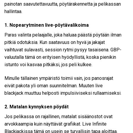
painotan saavutettavuutta, pöytärakennetta ja pelikassan
hallintaa.
1. Nopearytminen live-pöytävalikoima
Paras valinta pelaajalle, joka haluaa päästä pöytään ilman
pitkiä odotuksia. Kun saatavuus on hyvä ja jakajat
vaihtuvat sulavasti, session rytmi pysyy tasaisena. GBP-
valuutalla tämä on erityisen hyödyllistä, koska pienikin
istunto voi kasvaa pitkäksi, jos peli kulkee.
Minulle tällainen ympäristö toimii vain, jos panosrajat
eivät pakota yli oman suunnitelman. Muuten live
blackjack muuttuu helposti impulsiiviseksi rullaamiseksi.
2. Matalan kynnyksen pöydät
Jos pelikassa on rajallinen, matalat sisäänostot ovat
arvokkaampia kuin näyttävät grafiikat. Live Infinite
Blackjackissa tämä on usein se turvallisin tapa aloittaa.