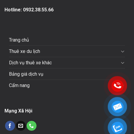
Hotline:
0932.38.55.66
Trang chủ
Thuê xe du lịch
Dịch vụ thuê xe khác
Bảng giá dịch vụ
Cẩm nang
Mạng Xã Hội