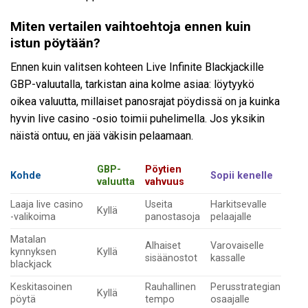
Miten vertailen vaihtoehtoja ennen kuin
istun pöytään?
Ennen kuin valitsen kohteen Live Infinite Blackjackille
GBP-valuutalla, tarkistan aina kolme asiaa: löytyykö
oikea valuutta, millaiset panosrajat pöydissä on ja kuinka
hyvin live casino -osio toimii puhelimella. Jos yksikin
näistä ontuu, en jää väkisin pelaamaan.
GBP-
Pöytien
Kohde
Sopii kenelle
valuutta
vahvuus
Laaja live casino
Useita
Harkitsevalle
Kyllä
-valikoima
panostasojа
pelaajalle
Matalan
Alhaiset
Varovaiselle
kynnyksen
Kyllä
sisäänostot
kassalle
blackjack
Keskitasoinen
Rauhallinen
Perusstrategian
Kyllä
pöytä
tempo
osaajalle