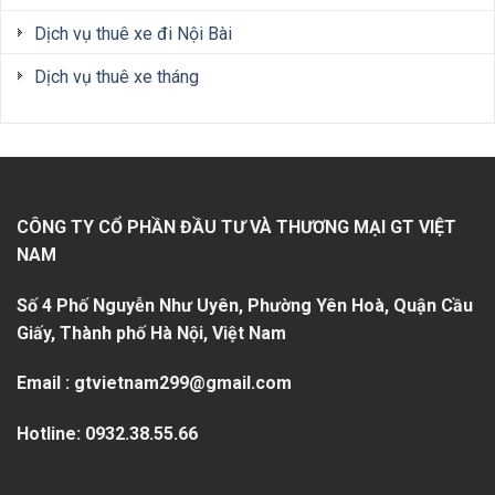
Dịch vụ thuê xe đi Nội Bài
Dịch vụ thuê xe tháng
CÔNG TY CỔ PHẦN ĐẦU TƯ VÀ THƯƠNG MẠI GT VIỆT
NAM
Số 4 Phố Nguyễn Như Uyên, Phường Yên Hoà, Quận Cầu
Giấy, Thành phố Hà Nội, Việt Nam
Email : gtvietnam299@gmail.com
Hotline:
0932.38.55.66