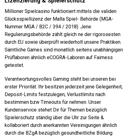
Lizenzierung & Spielerschutz
Millioner Spielcasino funktioniert mittels die validen
Glücksspiellizenz der Malta Spiel- Behörde (MGA-
Nummer MGA / B2C / 394 / 2018). Jene
Regulierungsbehörde zählt gleich ne der rigorosesten
durch EU sowie überprüft wiederholt unsere Praktiken.
Sämtliche Games sind monatlich seitens unabhängigen
Prüflaboren ähnlich eCOGRA-Laboren auf Fairness
getestet.
Verantwortungsvolles Gaming steht bei unseren bei
erster Priorität. Ihr besitzen jederzeit jene Gelegenheit,
Deposit-Limits festzulegen, Verlustlimits nach
bestimmen bzw Timeouts für nehmen. Unser
Kundenservice stehet Dir für Themen bezüglich
Spielerschutz ständig über die Uhr zur Seite &
kollaboriert durch anerkannten Vereinigungen ähnlich
durch die BZgA bezüglich gesundheitliche Bildung