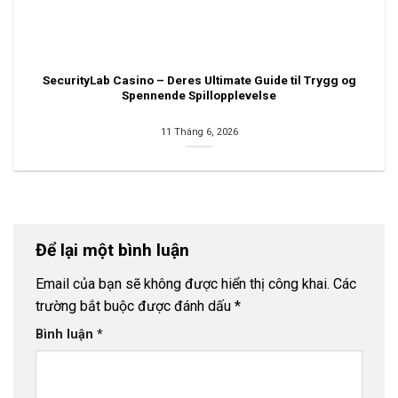
SecurityLab Casino – Deres Ultimate Guide til Trygg og
Spennende Spillopplevelse
11 Tháng 6, 2026
Để lại một bình luận
Email của bạn sẽ không được hiển thị công khai.
Các
trường bắt buộc được đánh dấu
*
Bình luận
*