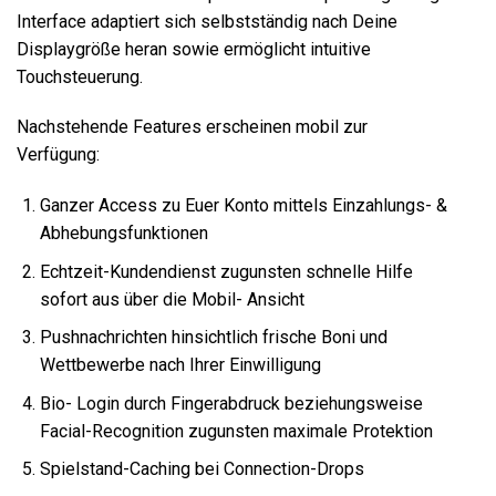
Interface adaptiert sich selbstständig nach Deine
Displaygröße heran sowie ermöglicht intuitive
Touchsteuerung.
Nachstehende Features erscheinen mobil zur
Verfügung:
Ganzer Access zu Euer Konto mittels Einzahlungs- &
Abhebungsfunktionen
Echtzeit-Kundendienst zugunsten schnelle Hilfe
sofort aus über die Mobil- Ansicht
Pushnachrichten hinsichtlich frische Boni und
Wettbewerbe nach Ihrer Einwilligung
Bio- Login durch Fingerabdruck beziehungsweise
Facial-Recognition zugunsten maximale Protektion
Spielstand-Caching bei Connection-Drops