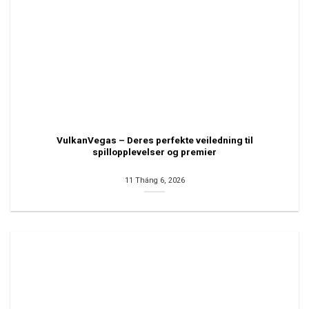
VulkanVegas – Deres perfekte veiledning til
spillopplevelser og premier
11 Tháng 6, 2026