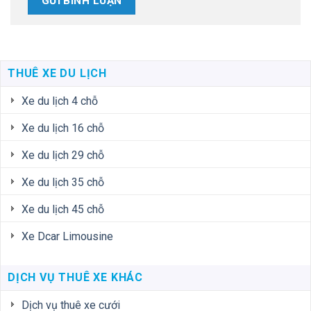
THUÊ XE DU LỊCH
Xe du lịch 4 chỗ
Xe du lịch 16 chỗ
Xe du lịch 29 chỗ
Xe du lịch 35 chỗ
Xe du lịch 45 chỗ
Xe Dcar Limousine
DỊCH VỤ THUÊ XE KHÁC
Dịch vụ thuê xe cưới