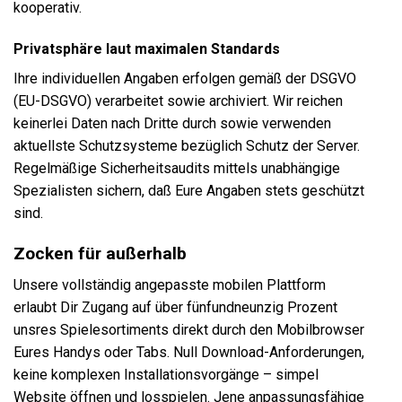
kooperativ.
Privatsphäre laut maximalen Standards
Ihre individuellen Angaben erfolgen gemäß der DSGVO
(EU-DSGVO) verarbeitet sowie archiviert. Wir reichen
keinerlei Daten nach Dritte durch sowie verwenden
aktuellste Schutzsysteme bezüglich Schutz der Server.
Regelmäßige Sicherheitsaudits mittels unabhängige
Spezialisten sichern, daß Eure Angaben stets geschützt
sind.
Zocken für außerhalb
Unsere vollständig angepasste mobilen Plattform
erlaubt Dir Zugang auf über fünfundneunzig Prozent
unsres Spielesortiments direkt durch den Mobilbrowser
Eures Handys oder Tabs. Null Download-Anforderungen,
keine komplexen Installationsvorgänge – simpel
Website öffnen und losspielen. Jene anpassungsfähige