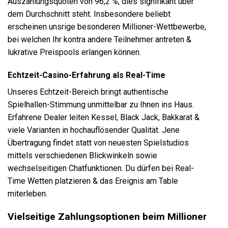
Auszahlungsquoten von 96,2 %, dies signifikant über
dem Durchschnitt steht. Insbesondere beliebt
erscheinen unsrige besonderen Millioner-Wettbewerbe,
bei welchen Ihr kontra andere Teilnehmer antreten &
lukrative Preispools erlangen können.
Echtzeit-Casino-Erfahrung als Real-Time
Unseres Echtzeit-Bereich bringt authentische
Spielhallen-Stimmung unmittelbar zu Ihnen ins Haus.
Erfahrene Dealer leiten Kessel, Black Jack, Bakkarat &
viele Varianten in hochauflösender Qualität. Jene
Übertragung findet statt von neuesten Spielstudios
mittels verschiedenen Blickwinkeln sowie
wechselseitigen Chatfunktionen. Du dürfen bei Real-
Time Wetten platzieren & das Ereignis am Table
miterleben.
Vielseitige Zahlungsoptionen beim Millioner