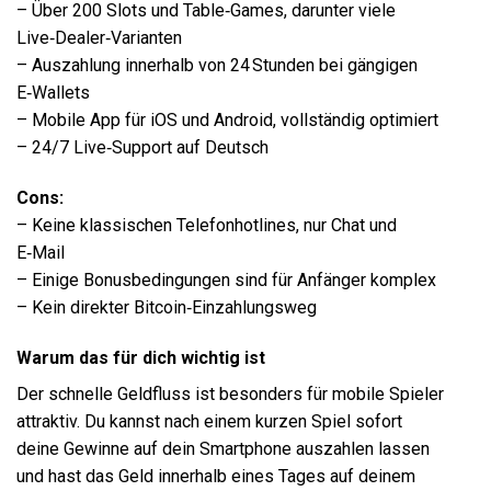
– Über 200 Slots und Table‑Games, darunter viele
Live‑Dealer‑Varianten
– Auszahlung innerhalb von 24 Stunden bei gängigen
E‑Wallets
– Mobile App für iOS und Android, vollständig optimiert
– 24/7 Live‑Support auf Deutsch
Cons:
– Keine klassischen Telefonhotlines, nur Chat und
E‑Mail
– Einige Bonusbedingungen sind für Anfänger komplex
– Kein direkter Bitcoin‑Einzahlungsweg
Warum das für dich wichtig ist
Der schnelle Geldfluss ist besonders für mobile Spieler
attraktiv. Du kannst nach einem kurzen Spiel sofort
deine Gewinne auf dein Smartphone auszahlen lassen
und hast das Geld innerhalb eines Tages auf deinem