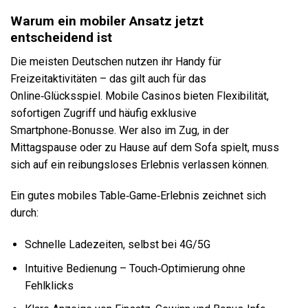
Warum ein mobiler Ansatz jetzt
entscheidend ist
Die meisten Deutschen nutzen ihr Handy für
Freizeitaktivitäten – das gilt auch für das
Online‑Glücksspiel. Mobile Casinos bieten Flexibilität,
sofortigen Zugriff und häufig exklusive
Smartphone‑Bonusse. Wer also im Zug, in der
Mittagspause oder zu Hause auf dem Sofa spielt, muss
sich auf ein reibungsloses Erlebnis verlassen können.
Ein gutes mobiles Table‑Game‑Erlebnis zeichnet sich
durch:
Schnelle Ladezeiten, selbst bei 4G/5G
Intuitive Bedienung – Touch‑Optimierung ohne
Fehlklicks