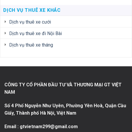
DỊCH VỤ THUÊ XE KHÁC
Dịch vụ thuê xe cưới
Dịch vụ thuê xe đi Nội Bài
Dịch vụ thuê xe tháng
CÔNG TY CỔ PHẦN ĐẦU TƯ VÀ THƯƠNG MẠI GT VIỆT
NAM
Số 4 Phố Nguyễn Như Uyên, Phường Yên Hoà, Quận Cầu
Giấy, Thành phố Hà Nội, Việt Nam
Email : gtvietnam299@gmail.com