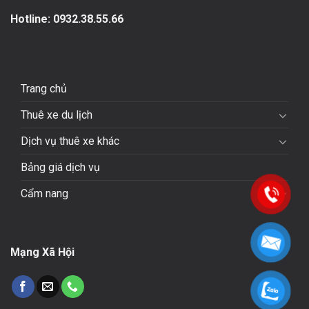
Hotline:
0932.38.55.66
Trang chủ
Thuê xe du lịch
Dịch vụ thuê xe khác
Bảng giá dịch vụ
Cẩm nang
Mạng Xã Hội