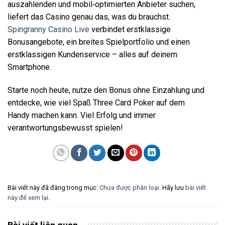
auszahlenden und mobil‑optimierten Anbieter suchen,
liefert das Casino genau das, was du brauchst.
Spingranny Casino Live
verbindet erstklassige
Bonusangebote, ein breites Spielportfolio und einen
erstklassigen Kundenservice – alles auf deinem
Smartphone.
Starte noch heute, nutze den Bonus ohne Einzahlung und
entdecke, wie viel Spaß Three Card Poker auf dem
Handy machen kann. Viel Erfolg und immer
verantwortungsbewusst spielen!
Bài viết này đã đăng trong mục:
Chưa được phân loại
. Hãy lưu
bài viết
này để xem lại
.