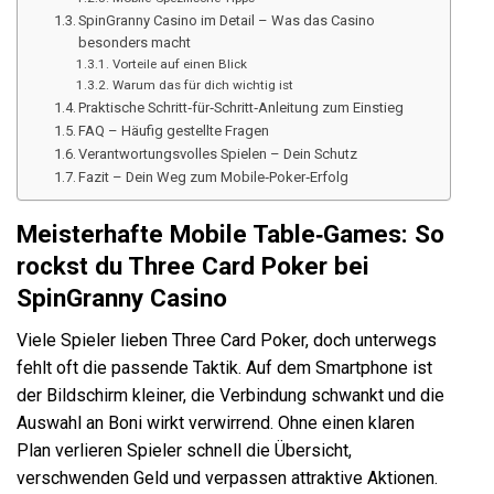
SpinGranny Casino im Detail – Was das Casino
besonders macht
Vorteile auf einen Blick
Warum das für dich wichtig ist
Praktische Schritt‑für‑Schritt‑Anleitung zum Einstieg
FAQ – Häufig gestellte Fragen
Verantwortungsvolles Spielen – Dein Schutz
Fazit – Dein Weg zum Mobile‑Poker‑Erfolg
Meisterhafte Mobile Table‑Games: So
rockst du Three Card Poker bei
SpinGranny Casino
Viele Spieler lieben Three Card Poker, doch unterwegs
fehlt oft die passende Taktik. Auf dem Smartphone ist
der Bildschirm kleiner, die Verbindung schwankt und die
Auswahl an Boni wirkt verwirrend. Ohne einen klaren
Plan verlieren Spieler schnell die Übersicht,
verschwenden Geld und verpassen attraktive Aktionen.