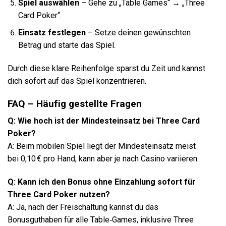
Spiel auswählen
– Gehe zu „Table Games“ → „Three
Card Poker“.
Einsatz festlegen
– Setze deinen gewünschten
Betrag und starte das Spiel.
Durch diese klare Reihenfolge sparst du Zeit und kannst
dich sofort auf das Spiel konzentrieren.
FAQ – Häufig gestellte Fragen
Q: Wie hoch ist der Mindesteinsatz bei Three Card
Poker?
A: Beim mobilen Spiel liegt der Mindesteinsatz meist
bei 0,10 € pro Hand, kann aber je nach Casino variieren.
Q: Kann ich den Bonus ohne Einzahlung sofort für
Three Card Poker nutzen?
A: Ja, nach der Freischaltung kannst du das
Bonusguthaben für alle Table‑Games, inklusive Three