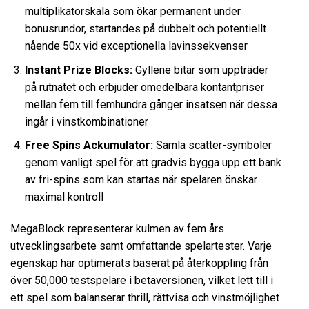
multiplikatorskala som ökar permanent under
bonusrundor, startandes på dubbelt och potentiellt
nående 50x vid exceptionella lavinssekvenser
Instant Prize Blocks:
Gyllene bitar som uppträder
på rutnätet och erbjuder omedelbara kontantpriser
mellan fem till femhundra gånger insatsen när dessa
ingår i vinstkombinationer
Free Spins Ackumulator:
Samla scatter-symboler
genom vanligt spel för att gradvis bygga upp ett bank
av fri-spins som kan startas när spelaren önskar
maximal kontroll
MegaBlock representerar kulmen av fem års
utvecklingsarbete samt omfattande spelartester. Varje
egenskap har optimerats baserat på återkoppling från
över 50,000 testspelare i betaversionen, vilket lett till i
ett spel som balanserar thrill, rättvisa och vinstmöjlighet