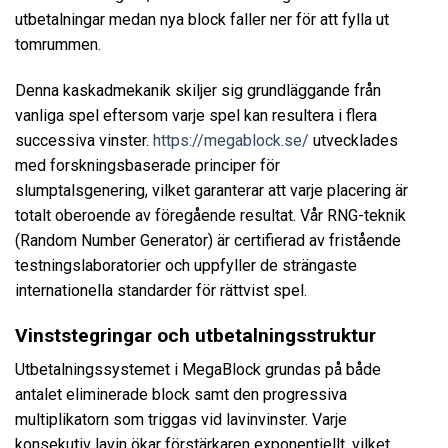
utbetalningar medan nya block faller ner för att fylla ut
tomrummen.
Denna kaskadmekanik skiljer sig grundläggande från
vanliga spel eftersom varje spel kan resultera i flera
successiva vinster.
https://megablock.se/
utvecklades
med forskningsbaserade principer för
slumptalsgenering, vilket garanterar att varje placering är
totalt oberoende av föregående resultat. Vår RNG-teknik
(Random Number Generator) är certifierad av fristående
testningslaboratorier och uppfyller de strängaste
internationella standarder för rättvist spel.
Vinststegringar och utbetalningsstruktur
Utbetalningssystemet i MegaBlock grundas på både
antalet eliminerade block samt den progressiva
multiplikatorn som triggas vid lavinvinster. Varje
konsekutiv lavin ökar förstärkaren exponentiellt, vilket