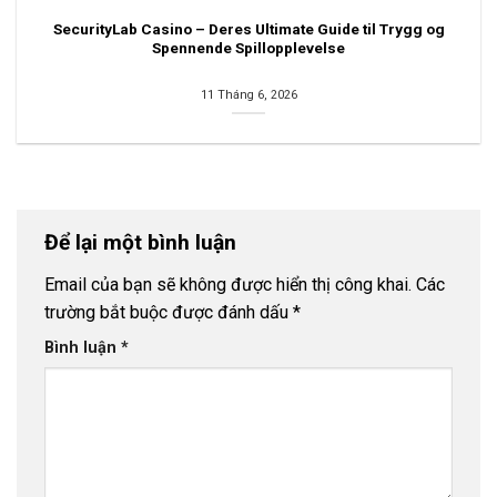
SecurityLab Casino – Deres Ultimate Guide til Trygg og
Spennende Spillopplevelse
11 Tháng 6, 2026
Để lại một bình luận
Email của bạn sẽ không được hiển thị công khai.
Các
trường bắt buộc được đánh dấu
*
Bình luận
*