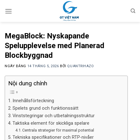
Chuyển
đến
nội
dung
MegaBlock: Nyskapande
Spelupplevelse med Planerad
Blockbyggnad
NGÀY ĐĂNG
14 THÁNG 5, 2026
BỞI
QUANTRIHAZO
Nội dung chính
Innehållsförteckning
Spelets grund och funktionssätt
Vinststegringar och utbetalningsstruktur
Taktiska element för skickliga spelare
Centrala strategier för maximal potential
Tekniska specifikationer och RTP-nivåer