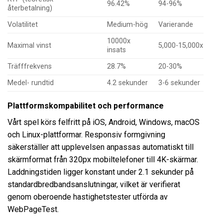
96.42%
94-96%
återbetalning)
Volatilitet
Medium-hög
Varierande
10000x
Maximal vinst
5,000-15,000x
insats
Träfffrekvens
28.7%
20-30%
Medel- rundtid
4.2 sekunder
3-6 sekunder
Plattformskompabilitet och performance
Vårt spel körs felfritt på iOS, Android, Windows, macOS
och Linux-plattformar. Responsiv formgivning
säkerställer att upplevelsen anpassas automatiskt till
skärmformat från 320px mobiltelefoner till 4K-skärmar.
Laddningstiden ligger konstant under 2.1 sekunder på
standardbredbandsanslutningar, vilket är verifierat
genom oberoende hastighetstester utförda av
WebPageTest.