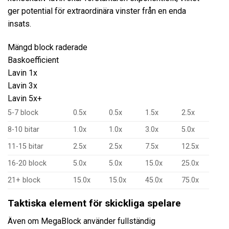
ger potential för extraordinära vinster från en enda
insats.
Mängd block raderade
Baskoefficient
Lavin 1x
Lavin 3x
Lavin 5x+
5-7 block
0.5x
0.5x
1.5x
2.5x
8-10 bitar
1.0x
1.0x
3.0x
5.0x
11-15 bitar
2.5x
2.5x
7.5x
12.5x
16-20 block
5.0x
5.0x
15.0x
25.0x
21+ block
15.0x
15.0x
45.0x
75.0x
Taktiska element för skickliga spelare
Även om MegaBlock använder fullständig