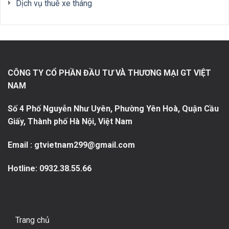
Dịch vụ thuê xe tháng
CÔNG TY CỔ PHẦN ĐẦU TƯ VÀ THƯƠNG MẠI GT VIỆT
NAM
Số 4 Phố Nguyễn Như Uyên, Phường Yên Hoà, Quận Cầu
Giấy, Thành phố Hà Nội, Việt Nam
Email : gtvietnam299@gmail.com
Hotline:
0932.38.55.66
Trang chủ