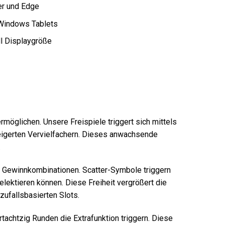
er und Edge
 Windows Tablets
l Displaygröße
möglichen. Unsere Freispiele triggert sich mittels
eigerten Vervielfachern. Dieses anwachsende
.
t Gewinnkombinationen. Scatter-Symbole triggern
lektieren können. Diese Freiheit vergrößert die
ufallsbasierten Slots.
achtzig Runden die Extrafunktion triggern. Diese