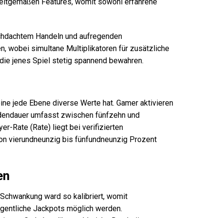
 zeitgemäßen Features, womit sowohl erfahrene
chdachtem Handeln und aufregenden
n, wobei simultane Multiplikatoren für zusätzliche
 die jenes Spiel stetig spannend bewahren.
eine jede Ebene diverse Werte hat. Gamer aktivieren
ndendauer umfasst zwischen fünfzehn und
r-Rate (Rate) liegt bei verifizierten
on vierundneunzig bis fünfundneunzig Prozent
en
Schwankung ward so kalibriert, womit
gentliche Jackpots möglich werden.