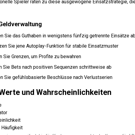
onelle Spieler raten zu diese ausgewogene Einsatzstrategie, di
Geldverwaltung
ten Sie das Guthaben in wenigstens fünfzig getrennte Einsätze a
zen Sie jene Autoplay-Funktion für stabile Einsatzmuster
n Sie Grenzen, um Profite zu bewahren
n Sie Bets nach positiven Sequenzen schrittweise ab
n Sie gefühlsbasierte Beschlüsse nach Verlustserien
Werte und Wahrscheinlichkeiten
e
ator
inlichkeit
 Häufigkeit