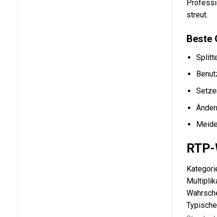
Professi
streut.
Beste 
Split
Benut
Setze
Änder
Meide
RTP-
Kategori
Multiplik
Wahrsche
Typische