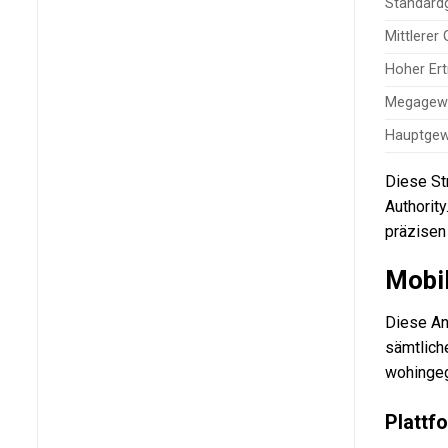
Standard
Mittlerer
Hoher Ert
Megagew
Hauptgew
Diese St
Authorit
präzisen
Mobil
Diese An
sämtlich
wohingeg
Plattf