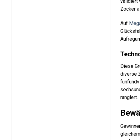
validier
Zocker a
Auf
Mega
Glücksfak
Aufregun
Techno
Diese Gr
diverse 
fünfundvi
sechsund
rangiert.
Bewäh
Gewinnen
gleicher