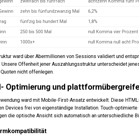
gewinn
zweifach bis fünffach
achtzehn Komma fünf P
 Gewinn
zehn bis fünfundzwanzig Mal
6,2%
rag
fünfzig bis hundert Mal
1,8%
inn
250 bis 500 Mal
null Komma vier Prozent
inn
1000x+
null Komma null acht Pr
ruktur ward über Abermillionen von Sessions validiert und entsp
y. Unsere Offenheit jener Auszahlungsstruktur unterscheidet jen
 Quoten nicht offenlegen.
- Optimierung und plattformübergreif
wendung ward mit Mobile-First-Ansatz entwickelt. Diese HTML5-
en Devices frei von eigenständige Installation. Touch-optimierte
en die optische Ansicht sich automatisch an unterschiedliche Bi
ormkompatibilität