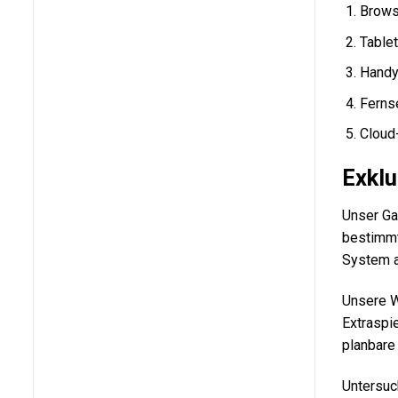
Brows
Table
Handy
Ferns
Cloud
Exklu
Unser Ga
bestimmt
System a
Unsere W
Extraspi
planbare
Untersuc