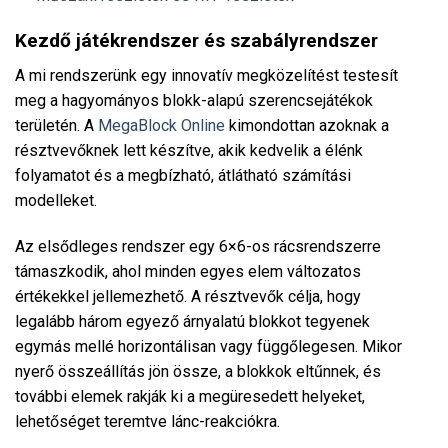
Kezdő játékrendszer és szabályrendszer
A mi rendszerünk egy innovatív megközelítést testesít
meg a hagyományos blokk-alapú szerencsejátékok
területén. A
MegaBlock Online
kimondottan azoknak a
résztvevőknek lett készítve, akik kedvelik a élénk
folyamatot és a megbízható, átlátható számítási
modelleket.
Az elsődleges rendszer egy 6×6-os rácsrendszerre
támaszkodik, ahol minden egyes elem változatos
értékekkel jellemezhető. A résztvevők célja, hogy
legalább három egyező árnyalatú blokkot tegyenek
egymás mellé horizontálisan vagy függőlegesen. Mikor
nyerő összeállítás jön össze, a blokkok eltűnnek, és
további elemek rakják ki a megüresedett helyeket,
lehetőséget teremtve lánc-reakciókra.