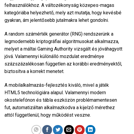
felhasználókhoz. A változékonyság közepes-magas
kategóriába helyezhető, mely azt mutatja, hogy kevésbé
gyakran, ám jelentősebb jutalmakra lehet gondolni.
A random számérték generátor (RNG) rendszerünk a
legmodernebb kriptográfiai algoritmusokat alkalmazza,
melyet a máltai Gaming Authority vizsgált és jóváhagyott
jóvá. Valamennyi különálló mozdulat eredménye
százszázalékosan független az korábbi eredményektől,
biztosítva a korrekt menetet.
A mobilalkalmazás-fejlesztés kiváló, mivel a játék
HTML5 technológiára alapul. Valamennyi modern
okostelefónon és tábla eszközön problémamentesen
fut, automatizáltan alkalmazkodva a kijelző mérethez
attól függetlenül, hogy működést veszne.