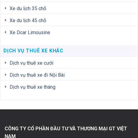
Xe du lịch 35 chỗ
Xe du lịch 45 chỗ
Xe Dcar Limousine
DỊCH VỤ THUÊ XE KHÁC
Dịch vụ thuê xe cưới
Dịch vụ thuê xe đi Nội Bài
Dịch vụ thuê xe tháng
CÔNG TY CỔ PHẦN ĐẦU TƯ VÀ THƯƠNG MẠI GT VIỆT
NAM