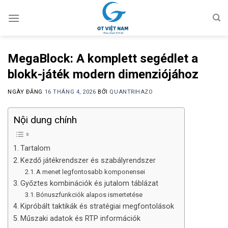
Chuyển
đến
nội
dung
MegaBlock: A komplett segédlet a
blokk-játék modern dimenziójához
NGÀY ĐĂNG
16 THÁNG 4, 2026
BỞI
QUANTRIHAZO
Nội dung chính
Tartalom
Kezdő játékrendszer és szabályrendszer
A menet legfontosabb komponensei
Győztes kombinációk és jutalom táblázat
Bónuszfunkciók alapos ismertetése
Kipróbált taktikák és stratégiai megfontolások
Műszaki adatok és RTP információk