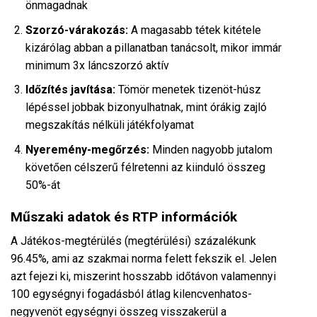
önmagadnak
Szorzó-várakozás:
A magasabb tétek kitétele
kizárólag abban a pillanatban tanácsolt, mikor immár
minimum 3x láncszorzó aktív
Időzítés javítása:
Tömör menetek tizenöt-húsz
lépéssel jobbak bizonyulhatnak, mint órákig zajló
megszakítás nélküli játékfolyamat
Nyeremény-megőrzés:
Minden nagyobb jutalom
követően célszerű félretenni az kiinduló összeg
50%-át
Műszaki adatok és RTP információk
A Játékos-megtérülés (megtérülési) százalékunk
96.45%, ami az szakmai norma felett fekszik el. Jelen
azt fejezi ki, miszerint hosszabb időtávon valamennyi
100 egységnyi fogadásból átlag kilencvenhatos-
negyvenöt egységnyi összeg visszakerül a