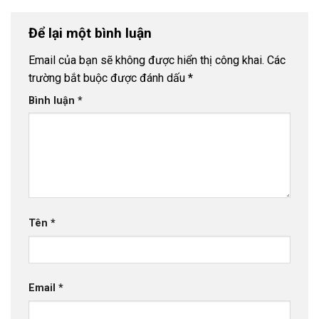
Để lại một bình luận
Email của bạn sẽ không được hiển thị công khai.
Các
trường bắt buộc được đánh dấu
*
Bình luận
*
Tên
*
Email
*