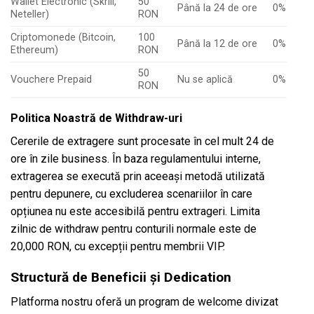
Wallet Electronic (Skrill,
50
Până la 24 de ore
0%
Neteller)
RON
Criptomonede (Bitcoin,
100
Până la 12 de ore
0%
Ethereum)
RON
50
Vouchere Prepaid
Nu se aplică
0%
RON
Politica Noastră de Withdraw-uri
Cererile de extragere sunt procesate în cel mult 24 de
ore în zile business. În baza regulamentului interne,
extragerea se execută prin aceeași metodă utilizată
pentru depunere, cu excluderea scenariilor în care
opțiunea nu este accesibilă pentru extrageri. Limita
zilnic de withdraw pentru conturili normale este de
20,000 RON, cu excepții pentru membrii VIP.
Structură de Beneficii și Dedication
Platforma nostru oferă un program de welcome divizat