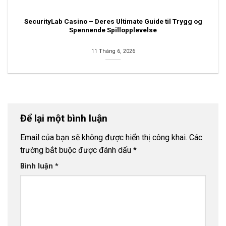
SecurityLab Casino – Deres Ultimate Guide til Trygg og
Spennende Spillopplevelse
11 Tháng 6, 2026
Để lại một bình luận
Email của bạn sẽ không được hiển thị công khai.
Các
trường bắt buộc được đánh dấu
*
Bình luận
*