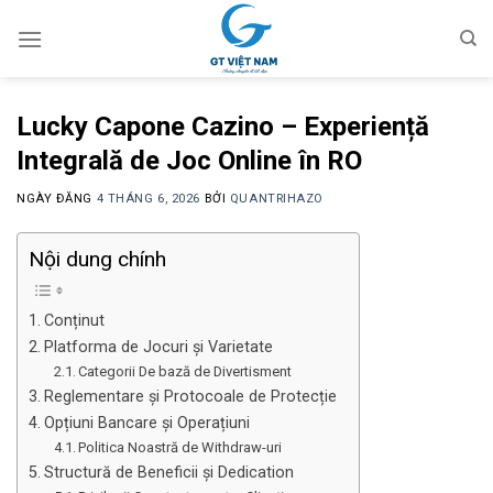
Chuyển
đến
nội
dung
Lucky Capone Cazino – Experiență
Integrală de Joc Online în RO
NGÀY ĐĂNG
4 THÁNG 6, 2026
BỞI
QUANTRIHAZO
Nội dung chính
Conținut
Platforma de Jocuri și Varietate
Categorii De bază de Divertisment
Reglementare și Protocoale de Protecție
Opțiuni Bancare și Operațiuni
Politica Noastră de Withdraw-uri
Structură de Beneficii și Dedication