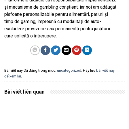
și mecanisme de gambling conștient, iar noi am adăugat
plafoane personalizabile pentru alimentări, pariuri și
timp de gaming, împreună cu modalități de auto-
excludere provizorie sau permanentă pentru jucătorii
care solicită o întrerupere.
Bài viết này đã đăng trong mục:
uncategorized
. Hãy lưu
bài viết này
để xem lại
.
Bài viết liên quan