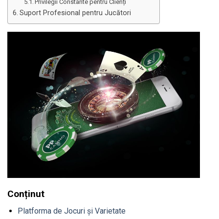
Privilegii Constante pentru Clienți
Suport Profesional pentru Jucători
Conținut
Platforma de Jocuri și Varietate