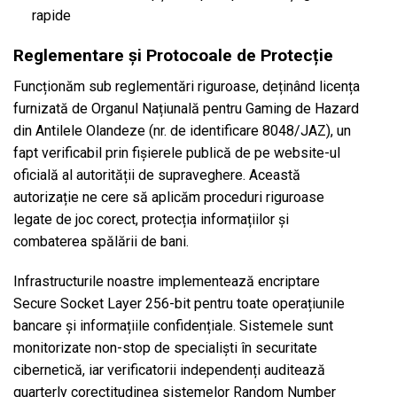
rapide
Reglementare și Protocoale de Protecție
Funcționăm sub reglementări riguroase, deținând licența
furnizată de Organul Națiunală pentru Gaming de Hazard
din Antilele Olandeze (nr. de identificare 8048/JAZ), un
fapt verificabil prin fișierele publică de pe website-ul
oficială al autorității de supraveghere. Această
autorizație ne cere să aplicăm proceduri riguroase
legate de joc corect, protecția informațiilor și
combaterea spălării de bani.
Infrastructurile noastre implementează encriptare
Secure Socket Layer 256-bit pentru toate operațiunile
bancare și informațiile confidențiale. Sistemele sunt
monitorizate non-stop de specialiști în securitate
cibernetică, iar verificatorii independenți auditează
quarterly corectitudinea sistemelor Random Number