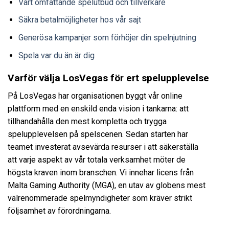
Vårt omfattande spelutbud och tillverkare
Säkra betalmöjligheter hos vår sajt
Generösa kampanjer som förhöjer din spelnjutning
Spela var du än är dig
Varför välja LosVegas för ert spelupplevelse
På LosVegas har organisationen byggt vår online
plattform med en enskild enda vision i tankarna: att
tillhandahålla den mest kompletta och trygga
spelupplevelsen på spelscenen. Sedan starten har
teamet investerat avsevärda resurser i att säkerställa
att varje aspekt av vår totala verksamhet möter de
högsta kraven inom branschen. Vi innehar licens från
Malta Gaming Authority (MGA), en utav av globens mest
välrenommerade spelmyndigheter som kräver strikt
följsamhet av förordningarna.