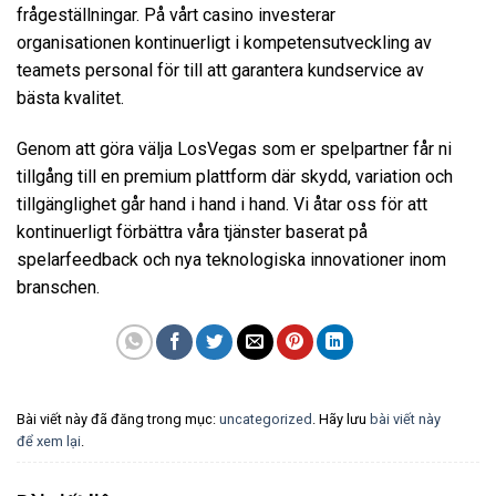
frågeställningar. På vårt casino investerar
organisationen kontinuerligt i kompetensutveckling av
teamets personal för till att garantera kundservice av
bästa kvalitet.
Genom att göra välja LosVegas som er spelpartner får ni
tillgång till en premium plattform där skydd, variation och
tillgänglighet går hand i hand i hand. Vi åtar oss för att
kontinuerligt förbättra våra tjänster baserat på
spelarfeedback och nya teknologiska innovationer inom
branschen.
Bài viết này đã đăng trong mục:
uncategorized
. Hãy lưu
bài viết này
để xem lại
.