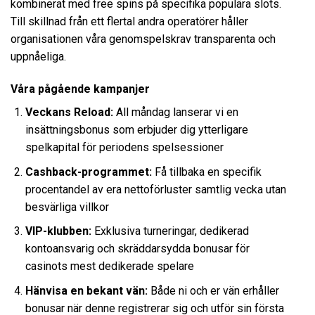
kombinerat med free spins på specifika populära slots.
Till skillnad från ett flertal andra operatörer håller
organisationen våra genomspelskrav transparenta och
uppnåeliga.
Våra pågående kampanjer
Veckans Reload:
All måndag lanserar vi en
insättningsbonus som erbjuder dig ytterligare
spelkapital för periodens spelsessioner
Cashback-programmet:
Få tillbaka en specifik
procentandel av era nettoförluster samtlig vecka utan
besvärliga villkor
VIP-klubben:
Exklusiva turneringar, dedikerad
kontoansvarig och skräddarsydda bonusar för
casinots mest dedikerade spelare
Hänvisa en bekant vän:
Både ni och er vän erhåller
bonusar när denne registrerar sig och utför sin första