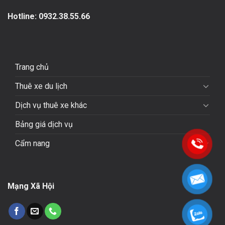
Hotline:
0932.38.55.66
Trang chủ
Thuê xe du lịch
Dịch vụ thuê xe khác
Bảng giá dịch vụ
Cẩm nang
Mạng Xã Hội