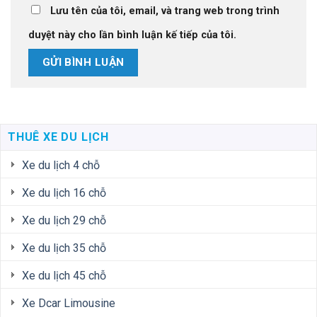
Lưu tên của tôi, email, và trang web trong trình
duyệt này cho lần bình luận kế tiếp của tôi.
THUÊ XE DU LỊCH
Xe du lịch 4 chỗ
Xe du lịch 16 chỗ
Xe du lịch 29 chỗ
Xe du lịch 35 chỗ
Xe du lịch 45 chỗ
Xe Dcar Limousine