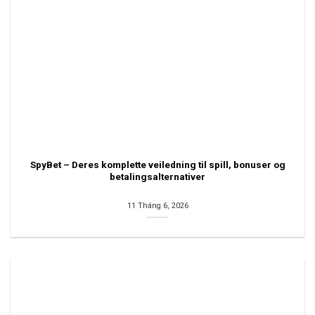
SpyBet – Deres komplette veiledning til spill, bonuser og
betalingsalternativer
11 Tháng 6, 2026