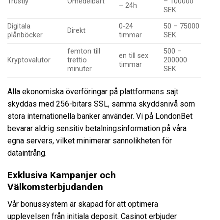
Trustly
Omedelbart
– 100000
– 24h
SEK
Digitala
0-24
50 – 75000
Direkt
plånböcker
timmar
SEK
femton till
500 –
en till sex
Kryptovalutor
trettio
200000
timmar
minuter
SEK
Alla ekonomiska överföringar på plattformens sajt
skyddas med 256-bitars SSL, samma skyddsnivå som
stora internationella banker använder. Vi på LondonBet
bevarar aldrig sensitiv betalningsinformation på våra
egna servers, vilket minimerar sannolikheten för
dataintrång.
Exklusiva Kampanjer och
Välkomsterbjudanden
Vår bonussystem är skapad för att optimera
upplevelsen från initiala deposit. Casinot erbjuder