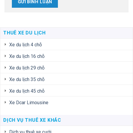
THUÊ XE DU LỊCH
Xe du lịch 4 chỗ
Xe du lịch 16 chỗ
Xe du lịch 29 chỗ
Xe du lịch 35 chỗ
Xe du lịch 45 chỗ
Xe Dcar Limousine
DỊCH VỤ THUÊ XE KHÁC
Dịch vụ thuê xe cưới