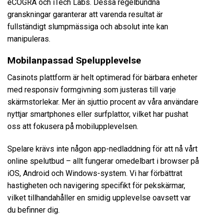
eCOGRA och iTech Labs. Dessa regelbundna
granskningar garanterar att varenda resultat är
fullständigt slumpmässiga och absolut inte kan
manipuleras.
Mobilanpassad Spelupplevelse
Casinots plattform är helt optimerad för bärbara enheter
med responsiv formgivning som justeras till varje
skärmstorlekar. Mer än sjuttio procent av våra användare
nyttjar smartphones eller surfplattor, vilket har pushat
oss att fokusera på mobilupplevelsen.
Spelare krävs inte någon app-nedladdning för att nå vårt
online spelutbud – allt fungerar omedelbart i browser på
iOS, Android och Windows-system. Vi har förbättrat
hastigheten och navigering specifikt för pekskärmar,
vilket tillhandahåller en smidig upplevelse oavsett var
du befinner dig.