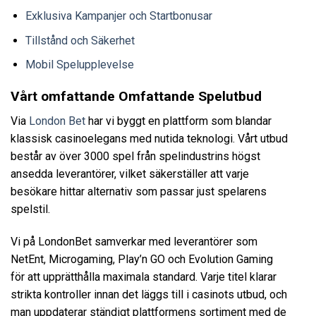
Exklusiva Kampanjer och Startbonusar
Tillstånd och Säkerhet
Mobil Spelupplevelse
Vårt omfattande Omfattande Spelutbud
Via
London Bet
har vi byggt en plattform som blandar
klassisk casinoelegans med nutida teknologi. Vårt utbud
består av över 3000 spel från spelindustrins högst
ansedda leverantörer, vilket säkerställer att varje
besökare hittar alternativ som passar just spelarens
spelstil.
Vi på LondonBet samverkar med leverantörer som
NetEnt, Microgaming, Play’n GO och Evolution Gaming
för att upprätthålla maximala standard. Varje titel klarar
strikta kontroller innan det läggs till i casinots utbud, och
man uppdaterar ständigt plattformens sortiment med de