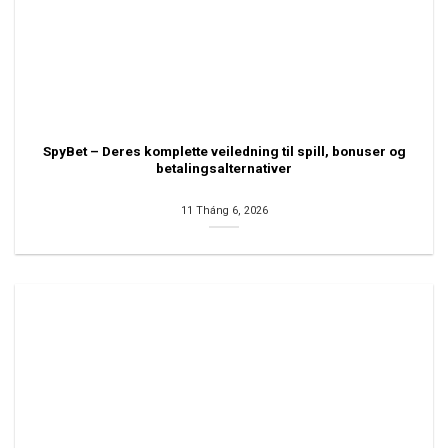
SpyBet – Deres komplette veiledning til spill, bonuser og
betalingsalternativer
11 Tháng 6, 2026