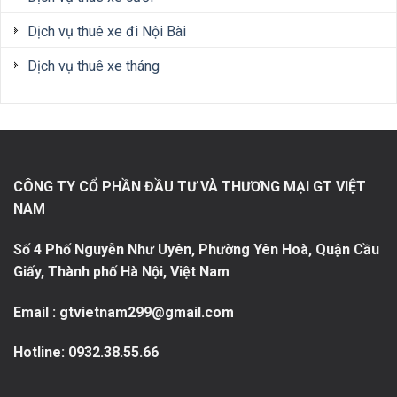
Dịch vụ thuê xe đi Nội Bài
Dịch vụ thuê xe tháng
CÔNG TY CỔ PHẦN ĐẦU TƯ VÀ THƯƠNG MẠI GT VIỆT
NAM
Số 4 Phố Nguyễn Như Uyên, Phường Yên Hoà, Quận Cầu
Giấy, Thành phố Hà Nội, Việt Nam
Email : gtvietnam299@gmail.com
Hotline:
0932.38.55.66